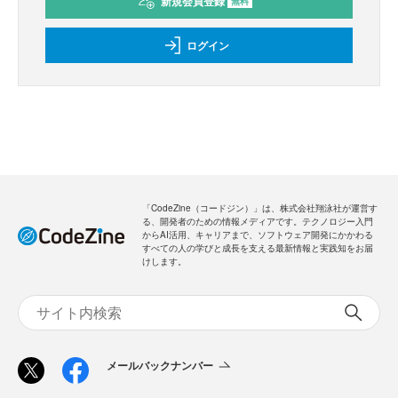
新規会員登録
無料
ログイン
「CodeZine（コードジン）」は、株式会社翔泳社が運営す
る、開発者のための情報メディアです。テクノロジー入門
からAI活用、キャリアまで、ソフトウェア開発にかかわる
すべての人の学びと成長を支える最新情報と実践知をお届
けします。
メールバックナンバー