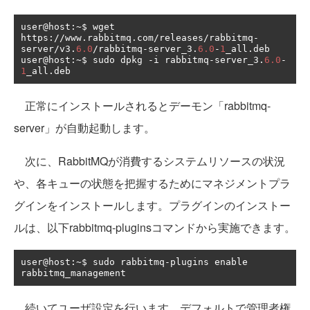
user@host
:~
$ wget 
https
://
www
.
rabbitmq
.
com
/
releases
/
rabbitmq
-
server
/
v3
.
6.0
/
rabbitmq
-
server_3
.
6.0
-
1
_all
.
deb

user@host
:~
$ sudo dpkg 
-
i rabbitmq
-
server_3
.
6.0
-
1
_all
.
deb
正常にインストールされるとデーモン「rabbitmq-
server」が自動起動します。
次に、RabbitMQが消費するシステムリソースの状況
や、各キューの状態を把握するためにマネジメントプラ
グインをインストールします。プラグインのインストー
ルは、以下rabbitmq-pluginsコマンドから実施できます。
user@host
:~
$ sudo rabbitmq
-
plugins enable 
rabbitmq_management
続いてユーザ設定を行います。デフォルトで管理者権