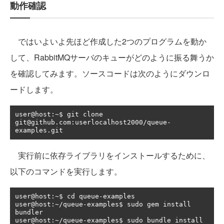
動作確認
ではいよいよ先ほど作成した2つのプログラムを動か
して、RabbitMQサーバのキューがどのように振る舞うか
を確認してみます。ソースコードは次のようにダウンロ
ードします。
user@host
:~
$ git clone 
git@github
.
com
:
userlocalhost2000
/
queue
-
examples
.
git
実行前に依存ライブラリをインストールするために、
以下のコマンドを実行します。
user@host
:~
$ cd queue
-
examples

user@host
:~/
queue
-
examples$ sudo gem install 
bundler

user@host
:~/
queue
-
examples$ sudo bundle install