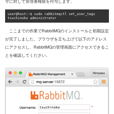
ザに対して管理者権限を付与します。
user@host
:~
$ sudo rabbitmqctl set_user_tags 
tsuchinoko administrator
ここまでの作業でRabbitMQのインストールと初期設定
が完了しました。ブラウザを立ち上げて以下のアドレス
にアクセスし、RabbitMQの管理画面にアクセスできるこ
とを確認してください。