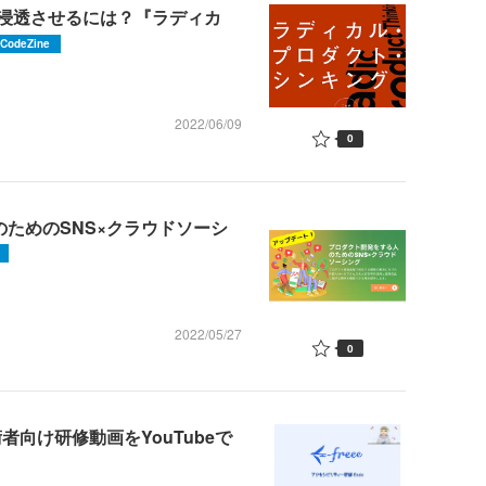
浸透させるには？『ラディカ
CodeZine
2022/06/09
0
のためのSNS×クラウドソーシ
2022/05/27
0
者向け研修動画をYouTubeで