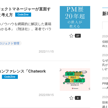
ジェクトマネージャーが直面す
新
と考え方
CodeZine
のノウハウを網羅的に解説した書籍
わかる本』（翔泳社）。著者でパラ
27
2026
信頼
ロジェクト管理
AI
2022/11/15
2026
なぜ
氏が
い2
ンファレンス「Chatwork
CodeZine
2026
PR
──
2022/09/15
2026
0
技術
越え