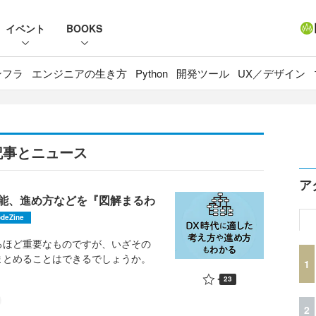
イベント
BOOKS
ンフラ
エンジニアの生き方
Python
開発ツール
UX／デザイン
記事とニュース
ア
能、進め方などを『図解まるわ
deZine
ほど重要なものですが、いざその
まとめることはできるでしょうか。
1
23
2