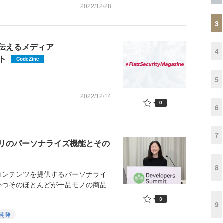
2022/12/28
3
伝えるメディア
4
ート
CodeZine
5
2022/12/14
0
6
7
リのパーソナライズ機能とその
8
ンテンツを提供するパーソナライ
かつそのほとんどが一品モノの商品
3
9
開発