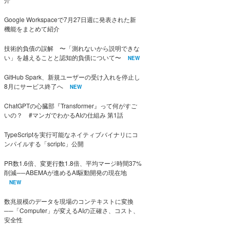
Google Workspaceで7月27日週に発表された新
機能をまとめて紹介
技術的負債の誤解 〜「測れないから説明できな
い」を越えることと認知的負債について〜
NEW
GitHub Spark、新規ユーザーの受け入れを停止し
8月にサービス終了へ
NEW
ChatGPTの心臓部『Transformer』って何がすご
いの？ #マンガでわかるAIの仕組み 第1話
TypeScriptを実行可能なネイティブバイナリにコ
ンパイルする「scriptc」公開
PR数1.6倍、変更行数1.8倍、平均マージ時間37%
削減──ABEMAが進めるAI駆動開発の現在地
NEW
数兆規模のデータを現場のコンテキストに変換
──「Computer」が変えるAIの正確さ、コスト、
安全性