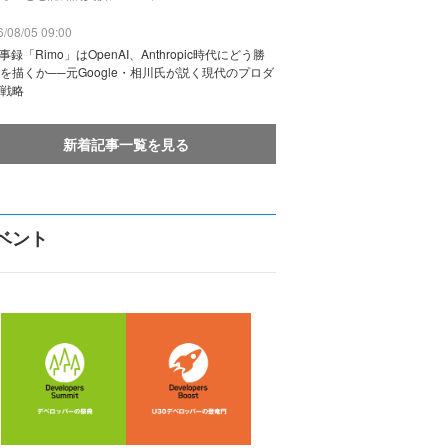
/08/05 09:00
議事録「Rimo」はOpenAI、Anthropic時代にどう勝
を描くか──元Google・相川氏が説く現代のプロダ
戦略
新着記事一覧を見る
ベント