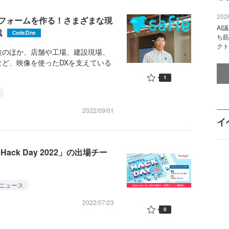
2026
フォームを作る！さまざまな現
AI
戦
CodeZine
ち筋
クト
のほか、店舗や工場、建設現場、
ど、映像を使ったDXを支えている
1
2022/09/01
イ
 Hack Day 2022」の出場チー
ニュース
2022/07/23
0