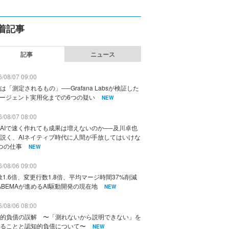
着記事
記事
ニュース
/08/07 09:00
は「測定されるもの」──Grafana Labsが検証した
エージェント実用化までの6つの疑い
NEW
/08/07 08:00
AIで速く作れても成果は増えないのか──及川卓也
説く、AIネイティブ時代に人間が手放してはいけな
つの仕事
NEW
/08/06 09:00
数1.6倍、変更行数1.8倍、平均マージ時間37%削減
ABEMAが進めるAI駆動開発の現在地
NEW
/08/06 08:00
的負債の誤解 〜「測れないから説明できない」を
ることと認知的負債について〜
NEW