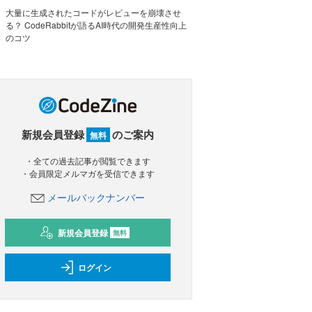
大量に生成されたコードがレビューを崩壊させ
る？ CodeRabbitが語るAI時代の開発生産性向上
のコツ
新規会員登録
のご案内
無料
・全ての過去記事が閲覧できます
・会員限定メルマガを受信できます
メールバックナンバー
新規会員登録
無料
ログイン