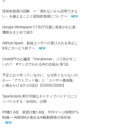
技術的負債の誤解 〜「測れないから説明できな
い」を越えることと認知的負債について〜
NEW
Google Workspaceで7月27日週に発表された新
機能をまとめて紹介
GitHub Spark、新規ユーザーの受け入れを停止し
8月にサービス終了へ
NEW
ChatGPTの心臓部『Transformer』って何がすご
いの？ #マンガでわかるAIの仕組み 第1話
予定どおり作っているのに、なぜ良くならないの
か──「アウトプット脳」と「ユーザー価値脳」
に橋をかける3つの設計【CEDEC2026】
TypeScriptを実行可能なネイティブバイナリにコ
ンパイルする「scriptc」公開
PR数1.6倍、変更行数1.8倍、平均マージ時間37%
削減──ABEMAが進めるAI駆動開発の現在地
NEW