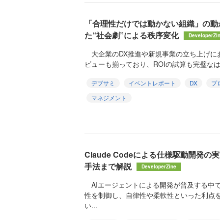
「合理性だけでは動かない組織」の動かし
た“社会劇”による秩序変化
DeveloperZi
大企業のDX推進や新規事業の立ち上げに
ビューも揃っており、ROIの試算も完璧なは
デブサミ
イベントレポート
DX
プ
マネジメント
Claude Codeによる仕様駆動開発
手法まで解説
DeveloperZine
AIエージェントによる開発が普及する中
性を制御し、自律性や柔軟性といった利点
い...