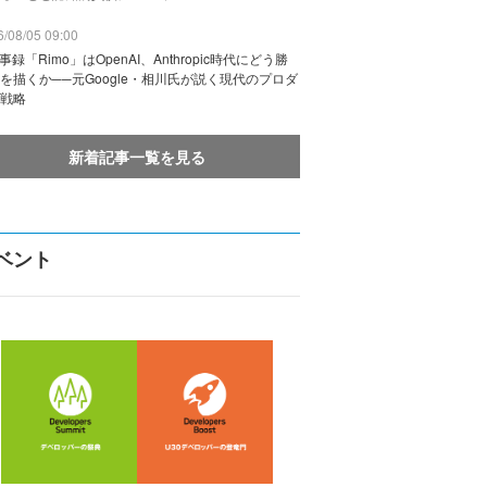
/08/05 09:00
議事録「Rimo」はOpenAI、Anthropic時代にどう勝
を描くか──元Google・相川氏が説く現代のプロダ
戦略
新着記事一覧を見る
ベント