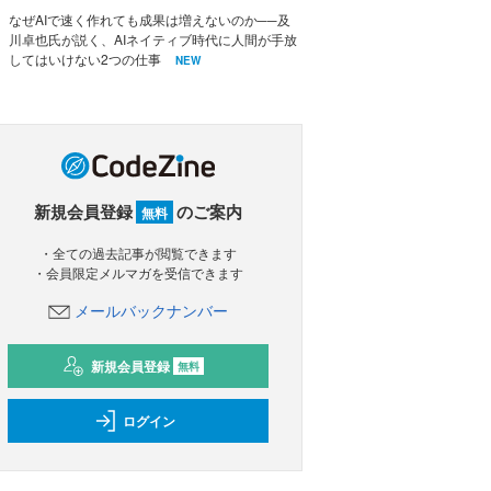
なぜAIで速く作れても成果は増えないのか──及
川卓也氏が説く、AIネイティブ時代に人間が手放
してはいけない2つの仕事
NEW
新規会員登録
のご案内
無料
・全ての過去記事が閲覧できます
・会員限定メルマガを受信できます
メールバックナンバー
新規会員登録
無料
ログイン