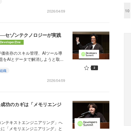
10
2026/04/09
か──セゾンテクノロジーが実践
DeveloperZine
価依存のスキル管理、AIツール導
をAIとデータで解消しようと取...
2
組織
2026/04/09
──成功のカギは「メモリエンジ
ンテキストエンジニアリング」へ
たに「メモリエンジニアリング」と