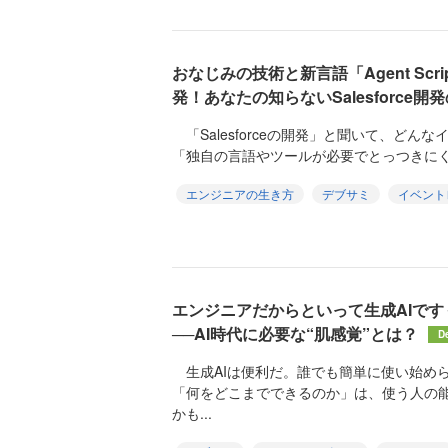
おなじみの技術と新言語「Agent Scr
発！あなたの知らないSalesforce開
「Salesforceの開発」と聞いて、どん
「独自の言語やツールが必要でとっつきにくい
エンジニアの生き方
デブサミ
イベント
エンジニアだからといって生成AIで
──AI時代に必要な“肌感覚”とは？
D
生成AIは便利だ。誰でも簡単に使い始め
「何をどこまでできるのか」は、使う人の
かも...