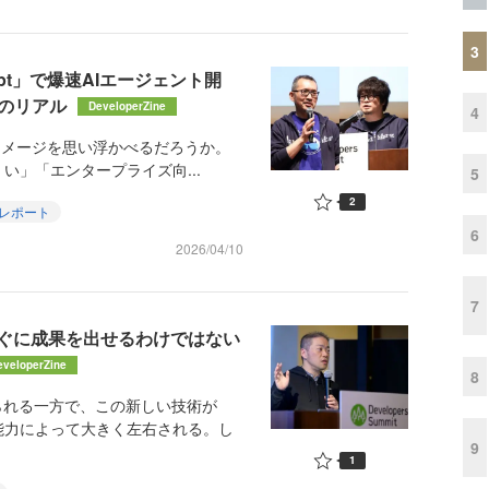
3
ipt」で爆速AIエージェント開
発のリアル
DeveloperZine
4
なイメージを思い浮かべるだろうか。
」「エンタープライズ向...
5
2
レポート
6
2026/04/10
7
すぐに成果を出せるわけではない
eveloperZine
8
られる一方で、この新しい技術が
能力によって大きく左右される。し
9
1