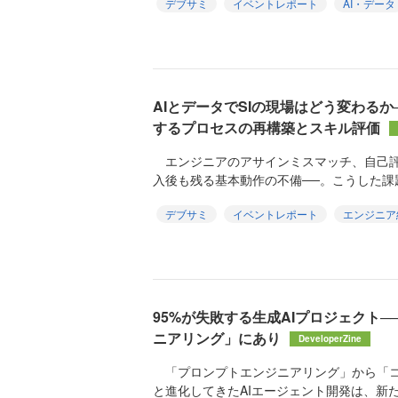
デブサミ
イベントレポート
AI・データ
AIとデータでSIの現場はどう変わる
するプロセスの再構築とスキル評価
エンジニアのアサインミスマッチ、自己評
入後も残る基本動作の不備──。こうした課題
デブサミ
イベントレポート
エンジニア
95%が失敗する生成AIプロジェクト
ニアリング」にあり
DeveloperZine
「プロンプトエンジニアリング」から「コ
と進化してきたAIエージェント開発は、新