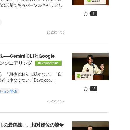
界の老舗であるパーソルキャリアも
1
2026/04/03
emini CLIとGoogle
トエンジニアリング
DeveloperZine
が、「期待どおりに動かない」「自
なくない。Develope...
19
ション開発
2026/04/02
活用の最前線」、相対優位の競争