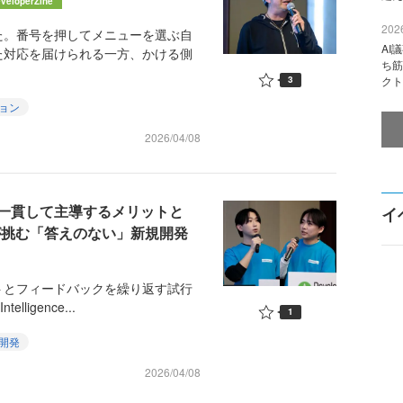
veloperZine
2026
。番号を押してメニューを選ぶ自
AI
た対応を届けられる一方、かける側
ち筋
3
クト
ョン
2026/04/08
一貫して主導するメリットと
イ
genceが挑む「答えのない」新規開発
とフィードバックを繰り返す試行
ligence...
1
開発
2026/04/08