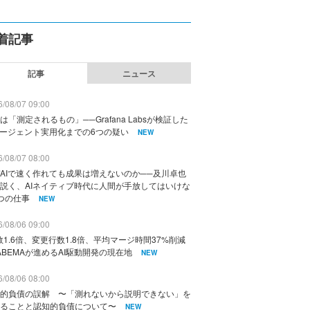
着記事
記事
ニュース
/08/07 09:00
は「測定されるもの」──Grafana Labsが検証した
エージェント実用化までの6つの疑い
NEW
/08/07 08:00
AIで速く作れても成果は増えないのか──及川卓也
説く、AIネイティブ時代に人間が手放してはいけな
つの仕事
NEW
/08/06 09:00
数1.6倍、変更行数1.8倍、平均マージ時間37%削減
ABEMAが進めるAI駆動開発の現在地
NEW
/08/06 08:00
的負債の誤解 〜「測れないから説明できない」を
ることと認知的負債について〜
NEW