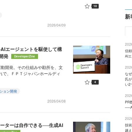
10
新
2026/04/09
2026
AIエージェントを駆使して構
信頼
開発
AI
DeveloperZine
駆動開発。その仕組みや勘所を、文
2026
れで、ＦＰＴジャパンホールディ
なぜ
氏が
4
い2
ション開発
2026
2026/04/08
PR
──
2026
レーターは自作できる──生成AI
技術
越え