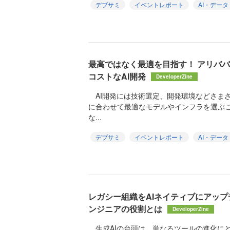
デブサミ
イベントレポート
AI・データ
最高ではなく最適を目指す！ アリバ
コストなAI開発
DeveloperZine
AI開発には技術選定、開発環境などさま
に合わせて最適なモデルやインフラを選ぶ
な...
デブサミ
イベントレポート
AI・データ
レガシー組織をAIネイティブにアップ
ンジニアの役割とは
DeveloperZine
生成AIの台頭は、単なるツールの進化に