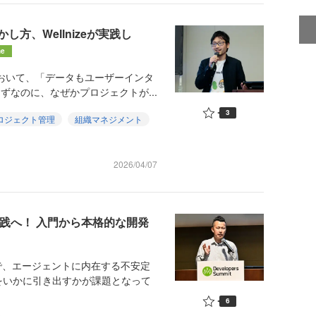
方、Wellnizeが実践し
ne
おいて、「データもユーザーインタ
ずなのに、なぜかプロジェクトが...
3
ロジェクト管理
組織マネジメント
2026/04/07
の実践へ！ 入門から本格的な開発
で、エージェントに内在する不安定
をいかに引き出すかが課題となって
6