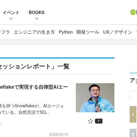
イベント
BOOKS
ンフラ
エンジニアの生き方
Python
開発ツール
UX／デザイン
2026 セッションレポート」一覧
ア
Snowflakeで実現する自律型AIエー
つSnowflakeが、AIエージェ
いる。自然言語でSQ...
1
1
2
2026/04/10