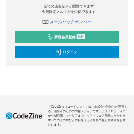
・全ての過去記事が閲覧できます
・会員限定メルマガを受信できます
メールバックナンバー
新規会員登録
無料
ログイン
「CodeZine（コードジン）」は、株式会社翔泳社が運営す
る、開発者のための情報メディアです。テクノロジー入門
からAI活用、キャリアまで、ソフトウェア開発にかかわる
すべての人の学びと成長を支える最新情報と実践知をお届
けします。