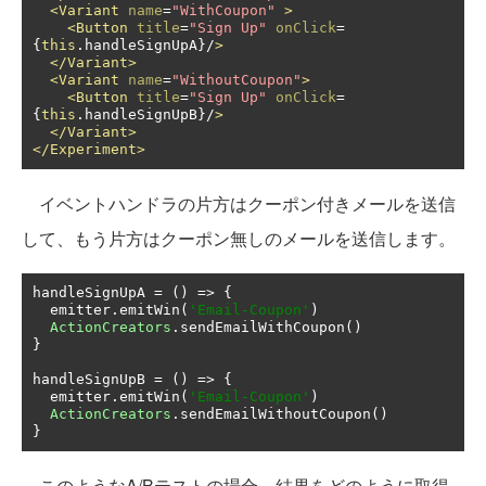
<Variant
name
=
"WithCoupon"
>
<Button
title
=
"Sign Up"
onClick
=
{
this
.
handleSignUpA
}/
>
</Variant>
<Variant
name
=
"WithoutCoupon"
>
<Button
title
=
"Sign Up"
onClick
=
{
this
.
handleSignUpB
}/
>
</Variant>
</Experiment>
イベントハンドラの片方はクーポン付きメールを送信
して、もう片方はクーポン無しのメールを送信します。
handleSignUpA 
=
()
=>
{
  emitter
.
emitWin
(
'Email-Coupon'
)
ActionCreators
.
sendEmailWithCoupon
()
}
handleSignUpB 
=
()
=>
{
  emitter
.
emitWin
(
'Email-Coupon'
)
ActionCreators
.
sendEmailWithoutCoupon
()
}
このようなA/Bテストの場合、結果をどのように取得