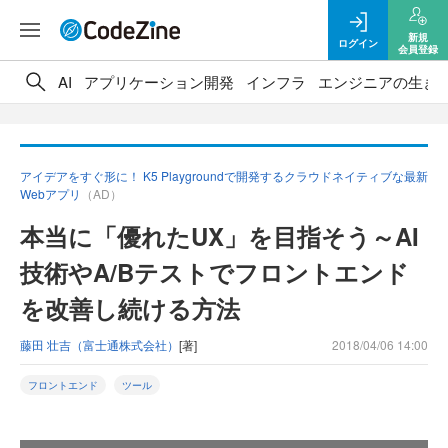
新規
ログイン
会員登録
AI
アプリケーション開発
インフラ
エンジニアの生き
アイデアをすぐ形に！ K5 Playgroundで開発するクラウドネイティブな最新
Webアプリ
（AD）
本当に「優れたUX」を目指そう～AI
技術やA/Bテストでフロントエンド
を改善し続ける方法
藤田 壮吉（富士通株式会社）
[著]
2018/04/06 14:00
フロントエンド
ツール