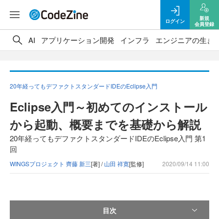
新規
ログイン
会員登録
AI
アプリケーション開発
インフラ
エンジニアの生き
20年経ってもデファクトスタンダードIDEのEclipse入門
Eclipse入門～初めてのインストール
から起動、概要までを基礎から解説
20年経ってもデファクトスタンダードIDEのEclipse入門 第1
回
WINGSプロジェクト 齊藤 新三
[著] /
山田 祥寛
[監修]
2020/09/14 11:00
目次