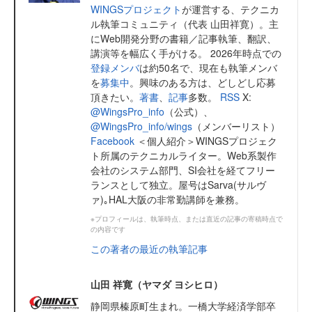
WINGSプロジェクト
が運営する、テクニカ
ル執筆コミュニティ（代表 山田祥寛）。主
にWeb開発分野の書籍／記事執筆、翻訳、
講演等を幅広く手がける。 2026年時点での
登録メンバ
は約50名で、現在も執筆メンバ
を
募集中
。興味のある方は、どしどし応募
頂きたい。
著書
、
記事
多数。
RSS
X:
@WingsPro_info
（公式）、
@WingsPro_info/wings
（メンバーリスト）
Facebook
＜個人紹介＞WINGSプロジェク
ト所属のテクニカルライター。Web系製作
会社のシステム部門、SI会社を経てフリー
ランスとして独立。屋号はSarva(サルヴ
ァ)｡HAL大阪の非常勤講師を兼務。
※プロフィールは、執筆時点、または直近の記事の寄稿時点で
の内容です
この著者の最近の執筆記事
山田 祥寛（ヤマダ ヨシヒロ）
静岡県榛原町生まれ。一橋大学経済学部卒