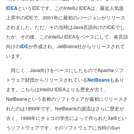
IDEA
というIDEです。このIntelliJ IDEAは、最近人気急
上昇中のIDEで、2001年に最初のバージョンがリリース
されました。ただ、その当時はJava言語向けのIDEでし
たが、その後、このIntelliJ IDEAをベースにして、各言語
向けの
IDE
が作成され、JetBrains社からリリースされて
います。
同じく、Java向けをベースにしたものでApacheソフ
トウェア財団からリリースされている
NetBeans
もあり
ます。こちらはIntelliJ IDEAよりも歴史が古く、
NetBeansという名称のソフトウェアが最初にリリースさ
れたのは1999年です。NetBeansの源流はさらに歴史が
古く、1996年にチェコの学生によって作られたXelfiとい
うソフトウェアです。そのソフトウェアに当時のSun