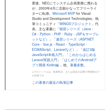
業後、NECにてシステム企画業務に携わる
が、2003年4月に念願かなってフリーライ
ターに転身。
Microsoft MVP
for Visual
Studio and Development Technologies。執
筆コミュニティ「
WINGSプロジェクト
」代
表。主な著書に「
独習シリーズ（Java・
C#・Python・PHP・Ruby・JSP＆サーブレ
ットなど）
」「
速習シリーズ（ASP.NET
Core・Vue.js・React・TypeScript・
ECMAScript、Laravelなど）
」「
改訂3版
JavaScript本格入門
」「
これからはじめる
Laravel実践入門
」「
はじめてのAndroidア
プリ開発 Kotlin編
」他、
著書多数
。
※プロフィールは、執筆時点、または直近の記事の寄稿時点で
の内容です
この著者の最近の執筆記事