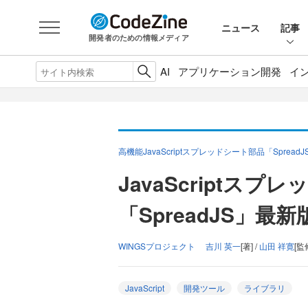
ニュース
記事
開発者のための情報メディア
AI
アプリケーション開発
イ
高機能JavaScriptスプレッドシート部品「Spread
JavaScriptスプ
「SpreadJS」最
WINGSプロジェクト 吉川 英一
[著] /
山田 祥寛
[監
JavaScript
開発ツール
ライブラリ