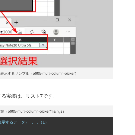
サンプル（p005-multi-column-picker）
る実装は、リスト7です。
-multi-column-picker/main.js）
示するデータ） ...（1）