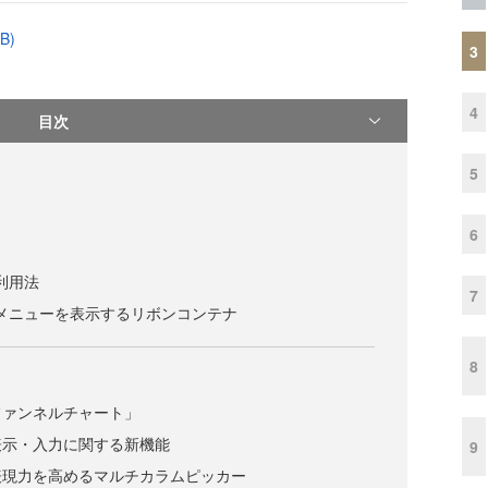
B)
3
4
目次
5
6
な利用法
7
ボンメニューを表示するリボンコンテナ
8
ファンネルチャート」
表示・入力に関する新機能
9
表現力を高めるマルチカラムピッカー