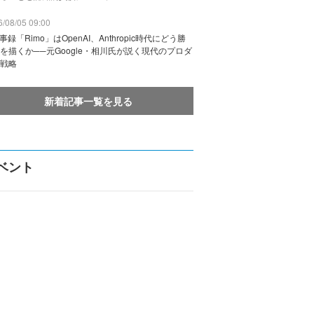
/08/05 09:00
議事録「Rimo」はOpenAI、Anthropic時代にどう勝
を描くか──元Google・相川氏が説く現代のプロダ
戦略
新着記事一覧を見る
ベント