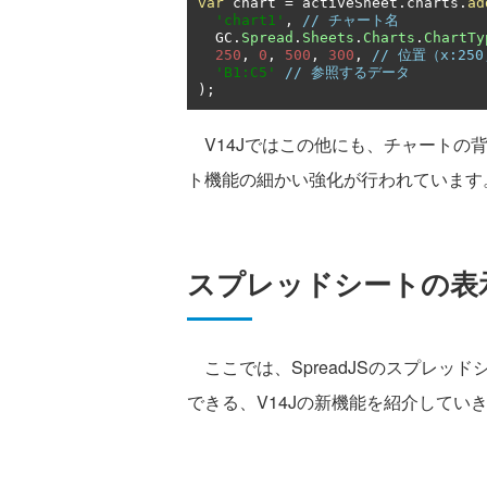
var
 chart 
=
 activeSheet
.
charts
.
ad
'chart1'
,
// チャート名
  GC
.
Spread
.
Sheets
.
Charts
.
ChartTy
250
,
0
,
500
,
300
,
// 位置（x:25
'B1:C5'
// 参照するデータ
);
V14Jではこの他にも、チャートの
ト機能の細かい強化が行われています
スプレッドシートの表
ここでは、SpreadJSのスプレッ
できる、V14Jの新機能を紹介してい