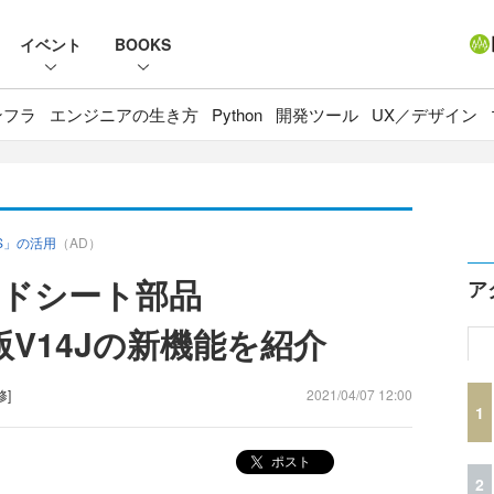
イベント
BOOKS
ンフラ
エンジニアの生き方
Python
開発ツール
UX／デザイン
JS」の活用
（AD）
レッドシート部品
ア
新版V14Jの新機能を紹介
修]
2021/04/07 12:00
1
ポスト
2