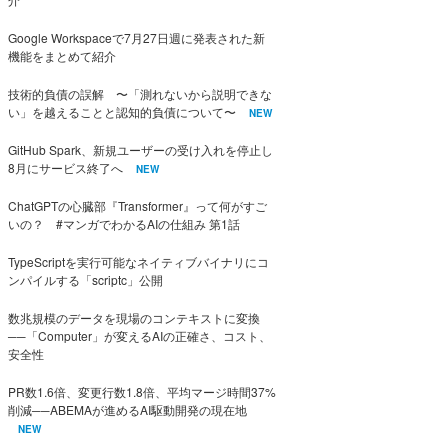
Google Workspaceで7月27日週に発表された新
機能をまとめて紹介
技術的負債の誤解 〜「測れないから説明できな
い」を越えることと認知的負債について〜
NEW
GitHub Spark、新規ユーザーの受け入れを停止し
8月にサービス終了へ
NEW
ChatGPTの心臓部『Transformer』って何がすご
いの？ #マンガでわかるAIの仕組み 第1話
TypeScriptを実行可能なネイティブバイナリにコ
ンパイルする「scriptc」公開
数兆規模のデータを現場のコンテキストに変換
──「Computer」が変えるAIの正確さ、コスト、
安全性
PR数1.6倍、変更行数1.8倍、平均マージ時間37%
削減──ABEMAが進めるAI駆動開発の現在地
NEW