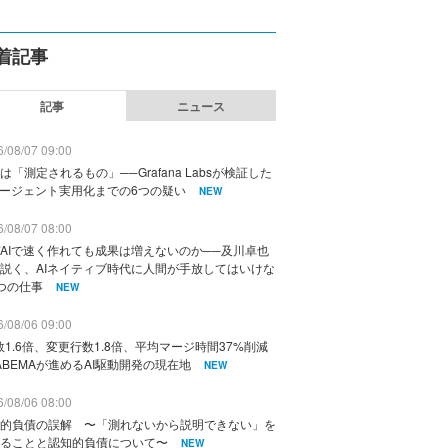
着記事
記事
ニュース
/08/07 09:00
は「測定されるもの」──Grafana Labsが検証した
エージェント実用化までの6つの疑い
NEW
/08/07 08:00
AIで速く作れても成果は増えないのか──及川卓也
説く、AIネイティブ時代に人間が手放してはいけな
つの仕事
NEW
/08/06 09:00
数1.6倍、変更行数1.8倍、平均マージ時間37%削減
ABEMAが進めるAI駆動開発の現在地
NEW
/08/06 08:00
的負債の誤解 〜「測れないから説明できない」を
ることと認知的負債について〜
NEW