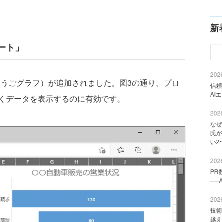
新
ート」
2026
ょうごグラフ）が追加されました。図3の通り、プロ
信頼
AI
くデータを表示するのに有効です。
2026
なぜ
氏が
い2
2026
PR
──
2026
技術
越え