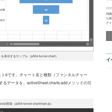
2026
AI
ち筋
クト
示するサンプル（p004-funnel-chart）
イ
ト6です。チャート名と種類（ファンネルチャー
を、activeSheet.charts.addメソッドの引
（p004-funnel-chart/main.js）