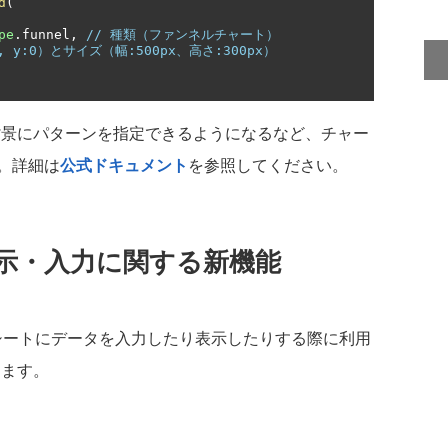
d
(
pe
.
funnel
,
// 種類（ファンネルチャート）
0, y:0）とサイズ（幅:500px、高さ:300px）
背景にパターンを指定できるようになるなど、チャー
。詳細は
公式ドキュメント
を参照してください。
示・入力に関する新機能
ドシートにデータを入力したり表示したりする際に利用
きます。