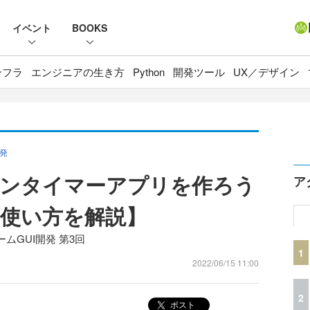
イベント
BOOKS
ンフラ
エンジニアの生き方
Python
開発ツール
UX／デザイン
開発
ラーメンタイマーアプリを作ろう
ア
使い方を解説】
ムGUI開発 第3回
1
2022/06/15 11:00
2
ポスト