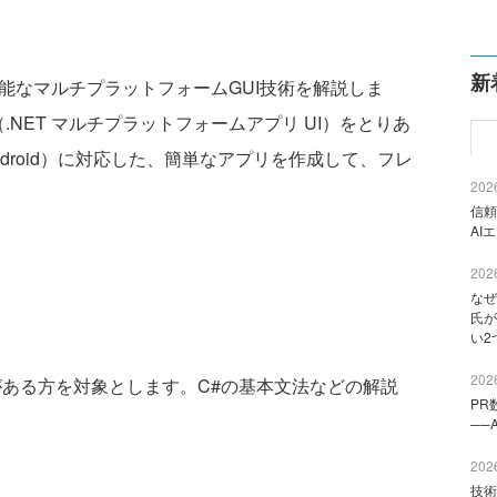
新
可能なマルチプラットフォームGUI技術を解説しま
I（.NET マルチプラットフォームアプリ UI）をとりあ
droid）に対応した、簡単なアプリを作成して、フレ
2026
信頼
AI
2026
なぜ
氏が
い2
2026
がある方を対象とします。C#の基本文法などの解説
PR
──
2026
技術