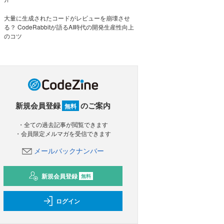
大量に生成されたコードがレビューを崩壊させ
る？ CodeRabbitが語るAI時代の開発生産性向上
のコツ
新規会員登録
のご案内
無料
・全ての過去記事が閲覧できます
・会員限定メルマガを受信できます
メールバックナンバー
新規会員登録
無料
ログイン