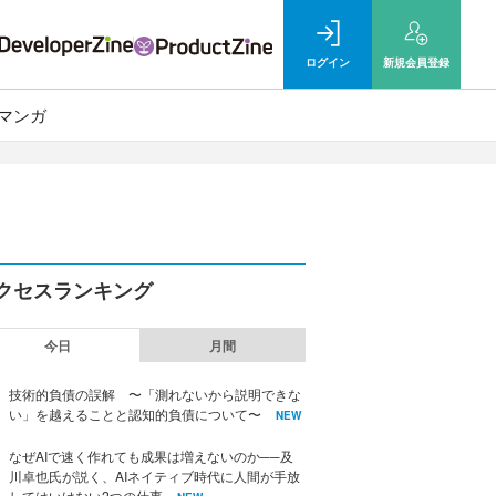
ログイン
新規
会員登録
マンガ
クセスランキング
今日
月間
技術的負債の誤解 〜「測れないから説明できな
い」を越えることと認知的負債について〜
NEW
なぜAIで速く作れても成果は増えないのか──及
川卓也氏が説く、AIネイティブ時代に人間が手放
してはいけない2つの仕事