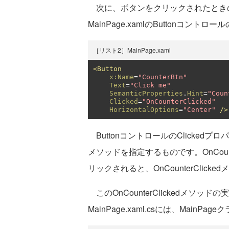
次に、ボタンをクリックされたとき
MainPage.xamlのButtonコ
［リスト2］MainPage.xaml
<Button
x:Name
=
"CounterBtn"
Text
=
"Click me"
SemanticProperties
.
Hint
=
"Coun
Clicked
=
"OnCounterClicked"
HorizontalOptions
=
"Center"
/>
ButtonコントロールのClicke
メソッドを指定するものです。OnCoun
リックされると、OnCounterClic
このOnCounterClickedメソッドの
MainPage.xaml.csには、MainP