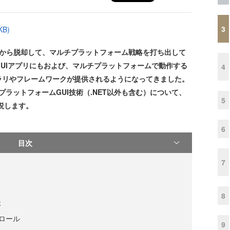
3
B)
 onlyから脱却して、マルチプラットフォーム戦略を打ち出して
UIアプリにもおよび、マルチプラットフォームで動作する
4
ラリやフレームワークが提供されるようになってきました。
プラットフォームGUI技術（.NET以外も含む）について、
5
説します。
6
目次
7
8
本
ントロール
9