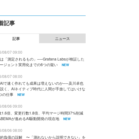
着記事
記事
ニュース
/08/07 09:00
は「測定されるもの」──Grafana Labsが検証した
エージェント実用化までの6つの疑い
NEW
/08/07 08:00
AIで速く作れても成果は増えないのか──及川卓也
説く、AIネイティブ時代に人間が手放してはいけな
つの仕事
NEW
/08/06 09:00
数1.6倍、変更行数1.8倍、平均マージ時間37%削減
ABEMAが進めるAI駆動開発の現在地
NEW
/08/06 08:00
的負債の誤解 〜「測れないから説明できない」を