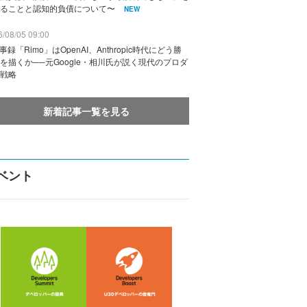
ることと認知的負債について〜
NEW
/08/05 09:00
議事録「Rimo」はOpenAI、Anthropic時代にどう勝
を描くか──元Google・相川氏が説く現代のプロダ
戦略
新着記事一覧を見る
ベント