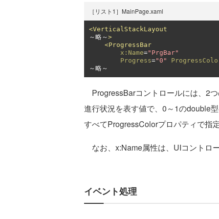
［リスト1］MainPage.xaml
<VerticalStackLayout
～略～
>
<ProgressBar
x:Name
=
"PrgBar"
Progress
=
"0"
ProgressColo
～略～
ProgressBarコントロールには、2
進行状況を表す値で、0～1のdouble型
すべてProgressColorプロパティ
なお、x:Name属性は、UIコント
イベント処理