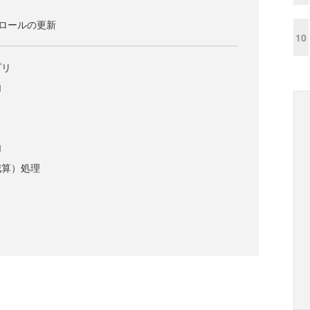
ントロールの更新
10
プリ
加
加
減算）処理