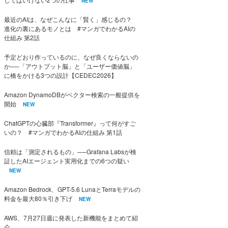
NEW
最近のAIは、なぜこんなに「賢く」感じるの？
進化の裏にあるモノとは #マンガでわかるAIの
仕組み 第2話
予定どおり作っているのに、なぜ良くならないの
か──「アウトプット脳」と「ユーザー価値脳」
に橋をかける3つの設計【CEDEC2026】
Amazon DynamoDBがベクター検索の一般提供を
開始
NEW
ChatGPTの心臓部『Transformer』って何がすご
いの？ #マンガでわかるAIの仕組み 第1話
信頼は「測定されるもの」──Grafana Labsが検
証したAIエージェント実用化までの6つの疑い
NEW
Amazon Bedrock、GPT-5.6 LunaとTerraモデルの
料金を最大80％引き下げ
NEW
AWS、7月27日週に発表した新機能をまとめて紹
介