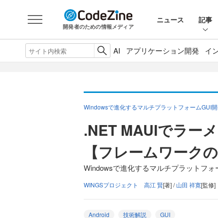
ニュース
記事
開発者のための情報メディア
AI
アプリケーション開発
イ
Windowsで進化するマルチプラットフォームGUI
.NET MAUIで
【フレームワークの
Windowsで進化するマルチプラットフォー
WINGSプロジェクト 高江 賢
[著] /
山田 祥寛
[監修]
Android
技術解説
GUI