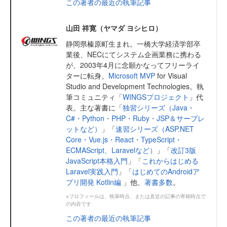
この著者の最近の執筆記事
山田 祥寛（ヤマダ ヨシヒロ）
静岡県榛原町生まれ。一橋大学経済学部卒
業後、NECにてシステム企画業務に携わる
が、2003年4月に念願かなってフリーライ
ターに転身。
Microsoft MVP
for Visual
Studio and Development Technologies。執
筆コミュニティ「
WINGSプロジェクト
」代
表。主な著書に「
独習シリーズ（Java・
C#・Python・PHP・Ruby・JSP＆サーブレ
ットなど）
」「
速習シリーズ（ASP.NET
Core・Vue.js・React・TypeScript・
ECMAScript、Laravelなど）
」「
改訂3版
JavaScript本格入門
」「
これからはじめる
Laravel実践入門
」「
はじめてのAndroidア
プリ開発 Kotlin編
」他、
著書多数
。
※プロフィールは、執筆時点、または直近の記事の寄稿時点で
の内容です
この著者の最近の執筆記事