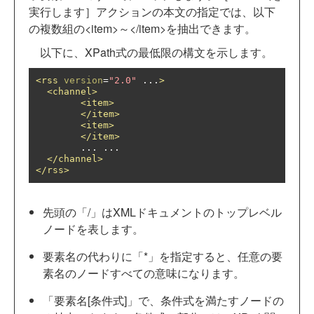
実行します］アクションの本文の指定では、以下
の複数組の<item>～</item>を抽出できます。
以下に、XPath式の最低限の構文を示します。
<rss
version
=
"2.0"
 ...
>
<channel>
<item>
</item>
<item>
</item>
	... ...

</channel>
</rss>
先頭の「/」はXMLドキュメントのトップレベル
ノードを表します。
要素名の代わりに「*」を指定すると、任意の要
素名のノードすべての意味になります。
「要素名[条件式]」で、条件式を満たすノードの