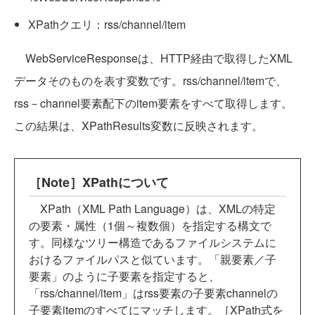
XPathクエリ：rss/channel/item
WebServiceResponseは、HTTP経由で取得したXML
データそのものを表す変数です。rss/channel/itemで、
rss－channel要素配下のitem要素をすべて取得します。
この結果は、XPathResults変数に反映されます。
［Note］XPathについて
XPath（XML Path Language）は、XMLの特定
の要素・属性（1個～複数個）を指定する構文で
す。同様なツリー構造であるファイルシステムに
おけるファイルパスと似ています。「親要素／子
要素」のように子要素を指定すると、
「rss/channel/item」はrss要素の子要素channelの
子要素itemのすべてにマッチします。［XPath式を