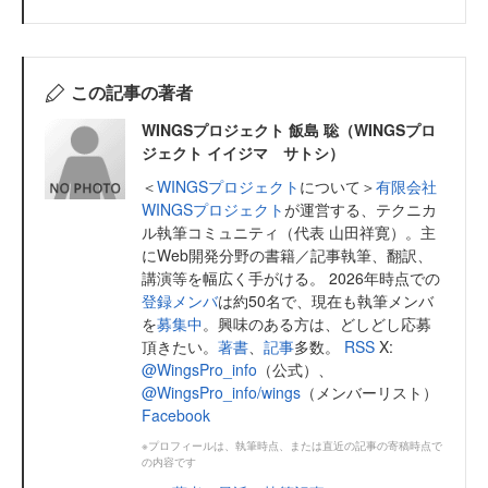
この記事の著者
WINGSプロジェクト 飯島 聡（WINGSプロ
ジェクト イイジマ サトシ）
＜
WINGSプロジェクト
について＞
有限会社
WINGSプロジェクト
が運営する、テクニカ
ル執筆コミュニティ（代表 山田祥寛）。主
にWeb開発分野の書籍／記事執筆、翻訳、
講演等を幅広く手がける。 2026年時点での
登録メンバ
は約50名で、現在も執筆メンバ
を
募集中
。興味のある方は、どしどし応募
頂きたい。
著書
、
記事
多数。
RSS
X:
@WingsPro_info
（公式）、
@WingsPro_info/wings
（メンバーリスト）
Facebook
※プロフィールは、執筆時点、または直近の記事の寄稿時点で
の内容です