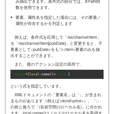
み抽出できます。条件式の部分では、XPath関
数を使用できます。
要素、属性名を指定した場合には、その要素／
属性が存在するかを判定します
例えば、条件式を応用して「rss/channel/item」
を「rss/channel/item[pubDate]」と変更すると、子
要素として<pubDate>をもつ<item>要素のみを抽
出することができます。
また、後のアクション設定の箇所で、
/item/
*[
local
-
name
()=
'xxxx'
]
という式を指定しています。
XMLドキュメントの「要素名」は「:」が含まれ
るものがあります（例えば<dcndl:price>）。「:」
の前と後ろで「(名前空間):(ローカル名)」に分かれ
ます。local-name()はノードのローカル名を取得す