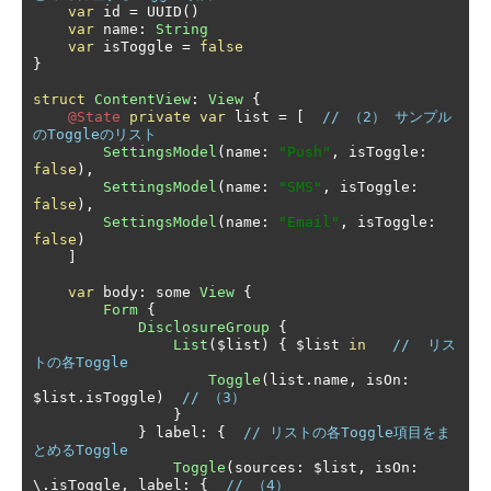
var
 id 
=
 UUID
()
var
 name
:
String
var
 isToggle 
=
false
}
struct
ContentView
:
View
{
@State
private
var
 list 
=
[
// （2） サンプル
のToggleのリスト
SettingsModel
(
name
:
"Push"
,
 isToggle
:
false
),
SettingsModel
(
name
:
"SMS"
,
 isToggle
:
false
),
SettingsModel
(
name
:
"Email"
,
 isToggle
:
false
)
]
var
 body
:
 some 
View
{
Form
{
DisclosureGroup
{
List
(
$list
)
{
 $list 
in
//  リス
トの各Toggle
Toggle
(
list
.
name
,
 isOn
:
$list
.
isToggle
)
// （3）
}
}
 label
:
{
// リストの各Toggle項目をま
とめるToggle
Toggle
(
sources
:
 $list
,
 isOn
:
\.isToggle
,
 label
:
{
// （4）