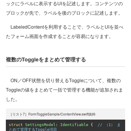
ックにラベルに表示するUIを記述します。コンテンツの
ブロックが先で、ラベルを後のブロックに記述します。
LabeledContentを利用することで、ラベルとUIを並べ
たフォーム画面を作成することが容易になります。
複数のToggleをまとめて管理する
ON／OFF状態を切り替えるToggleについて、複数の
Toggleの値をまとめて一括で管理する機能が追加されま
した。
［リスト7］FormToggleSample/ContentView.swift抜粋
struct
SettingsModel
:
Identifiable
{
// （1） ま
とめて管理するToggle項目