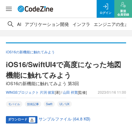
新規
ログイン
会員登録
AI
アプリケーション開発
インフラ
エンジニアの生き
iOS16の新機能に触れてみよう
iOS16/SwiftUI4で高度になった地図
機能に触れてみよう
iOS16の新機能に触れてみよう 第3回
WINGSプロジェクト 片渕 彼富
[著] /
山田 祥寛
[監修]
2023/01/16 11:00
モバイル
技術記事
Swift
UI／UX
サンプルファイル (64.8 KB)
ダウンロード