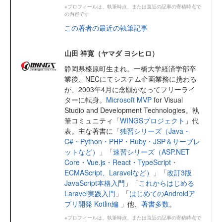
※プロフィールは、執筆時点、または直近の記事の寄稿時点で
の内容です
この著者の最近の執筆記事
山田 祥寛（ヤマダ ヨシヒロ）
静岡県榛原町生まれ。一橋大学経済学部卒
業後、NECにてシステム企画業務に携わる
が、2003年4月に念願かなってフリーライ
ターに転身。
Microsoft MVP
for Visual
Studio and Development Technologies。執
筆コミュニティ「
WINGSプロジェクト
」代
表。主な著書に「
独習シリーズ（Java・
C#・Python・PHP・Ruby・JSP＆サーブレ
ットなど）
」「
速習シリーズ（ASP.NET
Core・Vue.js・React・TypeScript・
ECMAScript、Laravelなど）
」「
改訂3版
JavaScript本格入門
」「
これからはじめる
Laravel実践入門
」「
はじめてのAndroidア
プリ開発 Kotlin編
」他、
著書多数
。
※プロフィールは、執筆時点、または直近の記事の寄稿時点で