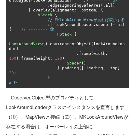
entObject
(
lookAroundLoader
)
// -------- ②
.
edgesIgnoringSafeArea
(.
all
)
}.
overlay
(
alignment
:
.
bottom
)
{
VStack
{
// MKLookAroundViewがあれば表示する
if
 lookAroundLoader
.
scene 
!=
nil
{
// -------- ③
HStack
{
LookAroundView
().
environmentObject
(
lookAroundLoa
der
)
.
frame
(
width
:
160
).
frame
(
height
:
120
)
Spacer
()
}.
padding
([.
leading
,
.
top
],
20
)
}
# 略
ObservedObject型のプロパティとして
LookAroundLoaderクラスのインスタンスを宣言します
（①）。MapViewと接続（②）、MKLookAroundViewが
存在する場合は、オーバーレイの上部に