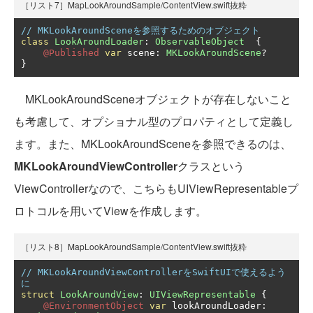
［リスト7］MapLookAroundSample/ContentView.swift抜粋
// MKLookAroundSceneを参照するためのオブジェクト
class
LookAroundLoader
:
ObservableObject
{
@Published
var
 scene
:
MKLookAroundScene
?
}
MKLookAroundSceneオブジェクトが存在しないこと
も考慮して、オプショナル型のプロパティとして定義し
ます。また、MKLookAroundSceneを参照できるのは、
MKLookAroundViewController
クラスという
ViewControllerなので、こちらもUIViewRepresentableプ
ロトコルを用いてViewを作成します。
［リスト8］MapLookAroundSample/ContentView.swift抜粋
// MKLookAroundViewControllerをSwiftUIで使えるよう
に
struct
LookAroundView
:
UIViewRepresentable
{
@EnvironmentObject
var
 lookAroundLoader
: