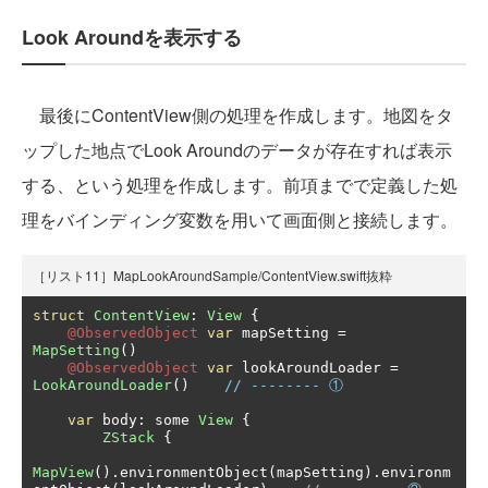
Look Aroundを表示する
最後にContentView側の処理を作成します。地図をタ
ップした地点でLook Aroundのデータが存在すれば表示
する、という処理を作成します。前項までで定義した処
理をバインディング変数を用いて画面側と接続します。
［リスト11］MapLookAroundSample/ContentView.swift抜粋
struct
ContentView
:
View
{
@ObservedObject
var
 mapSetting 
=
MapSetting
()
@ObservedObject
var
 lookAroundLoader 
=
LookAroundLoader
()
// -------- ①
var
 body
:
 some 
View
{
ZStack
{
MapView
().
environmentObject
(
mapSetting
).
environm