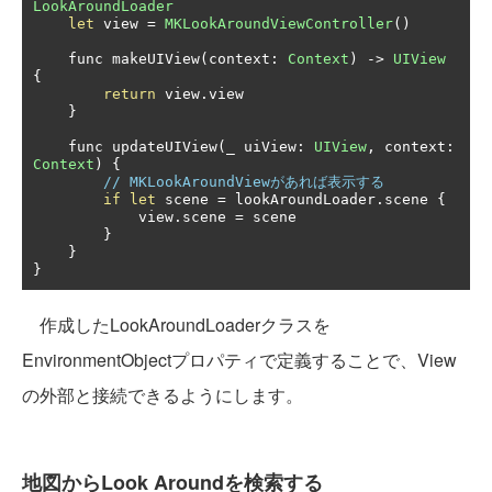
LookAroundLoader
let
 view 
=
MKLookAroundViewController
()
    func makeUIView
(
context
:
Context
)
->
UIView
{
return
 view
.
view

}
    func updateUIView
(
_ uiView
:
UIView
,
 context
:
Context
)
{
// MKLookAroundViewがあれば表示する
if
let
 scene 
=
 lookAroundLoader
.
scene 
{
            view
.
scene 
=
 scene

}
}
}
作成したLookAroundLoaderクラスを
EnvironmentObjectプロパティで定義することで、View
の外部と接続できるようにします。
地図からLook Aroundを検索する