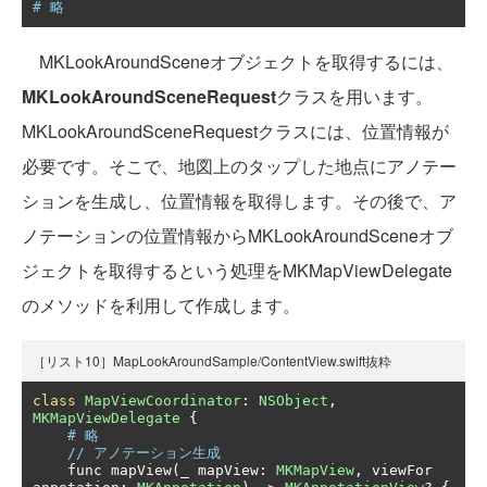
# 略
MKLookAroundSceneオブジェクトを取得するには、
MKLookAroundSceneRequest
クラスを用います。
MKLookAroundSceneRequestクラスには、位置情報が
必要です。そこで、地図上のタップした地点にアノテー
ションを生成し、位置情報を取得します。その後で、ア
ノテーションの位置情報からMKLookAroundSceneオブ
ジェクトを取得するという処理をMKMapViewDelegate
のメソッドを利用して作成します。
［リスト10］MapLookAroundSample/ContentView.swift抜粋
class
MapViewCoordinator
:
NSObject
,
MKMapViewDelegate
{
# 略
// アノテーション生成
    func mapView
(
_ mapView
:
MKMapView
,
 viewFor 