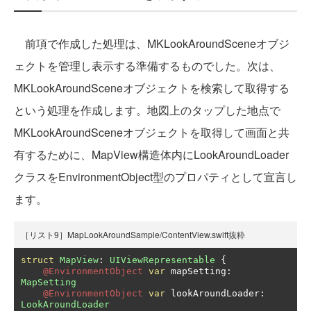
前項で作成した処理は、MKLookAroundSceneオブジ
ェクトを管理し表示する準備するものでした。次は、
MKLookAroundSceneオブジェクトを検索して取得する
という処理を作成します。地図上のタップした地点で
MKLookAroundSceneオブジェクトを取得して画面と共
有するために、MapView構造体内にLookAroundLoader
クラスをEnvironmentObject型のプロパティとして宣言し
ます。
［リスト9］MapLookAroundSample/ContentView.swift抜粋
struct
MapView
:
UIViewRepresentable
{
@EnvironmentObject
var
 mapSetting
:
MapSetting
@EnvironmentObject
var
 lookAroundLoader
:
LookAroundLoader