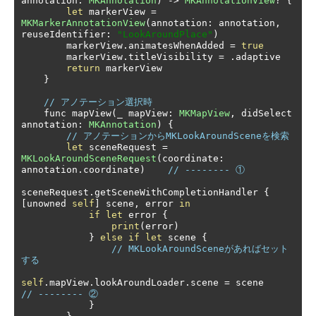
annotation
:
MKAnnotation
)
->
MKAnnotationView
?
{
let
 markerView 
=
MKMarkerAnnotationView
(
annotation
:
 annotation
,
reuseIdentifier
:
"LookAroundPlace"
)
        markerView
.
animatesWhenAdded 
=
true
        markerView
.
titleVisibility 
=
.
adaptive

return
 markerView

}
// アノテーション選択時
    func mapView
(
_ mapView
:
MKMapView
,
 didSelect 
annotation
:
MKAnnotation
)
{
// アノテーションからMKLookAroundSceneを検索
let
 sceneRequest 
=
MKLookAroundSceneRequest
(
coordinate
:
annotation
.
coordinate
)
// -------- ①
sceneRequest
.
getSceneWithCompletionHandler 
{
[
unowned 
self
]
 scene
,
 error 
in
if
let
 error 
{
print
(
error
)
}
else
if
let
 scene 
{
// MKLookAroundSceneがあればセット
する
self
.
mapView
.
lookAroundLoader
.
scene 
=
 scene    
// -------- ②
}