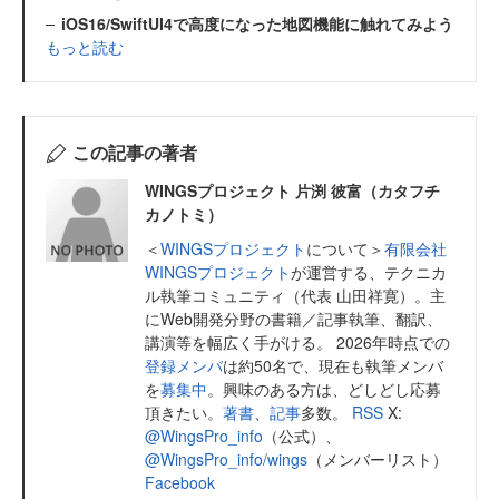
iOS16/SwiftUI4で高度になった地図機能に触れてみよう
もっと読む
この記事の著者
WINGSプロジェクト 片渕 彼富（カタフチ
カノトミ）
＜
WINGSプロジェクト
について＞
有限会社
WINGSプロジェクト
が運営する、テクニカ
ル執筆コミュニティ（代表 山田祥寛）。主
にWeb開発分野の書籍／記事執筆、翻訳、
講演等を幅広く手がける。 2026年時点での
登録メンバ
は約50名で、現在も執筆メンバ
を
募集中
。興味のある方は、どしどし応募
頂きたい。
著書
、
記事
多数。
RSS
X:
@WingsPro_info
（公式）、
@WingsPro_info/wings
（メンバーリスト）
Facebook