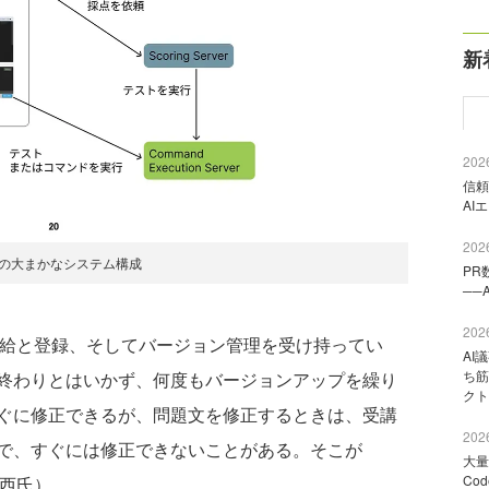
新
2026
信頼
AI
2026
ckの大まかなシステム構成
PR
──
2026
ンツの供給と登録、そしてバージョン管理を受け持ってい
AI
ち筋
終わりとはいかず、何度もバージョンアップを繰り
クト
ぐに修正できるが、問題文を修正するときは、受講
2026
で、すぐには修正できないことがある。そこが
大量
Co
（小西氏）