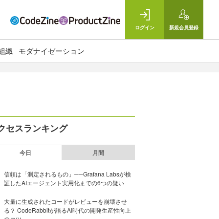
ログイン
新規
会員登録
組織
モダナイゼーション
クセスランキング
今日
月間
信頼は「測定されるもの」──Grafana Labsが検
証したAIエージェント実用化までの6つの疑い
大量に生成されたコードがレビューを崩壊させ
る？ CodeRabbitが語るAI時代の開発生産性向上
のコツ