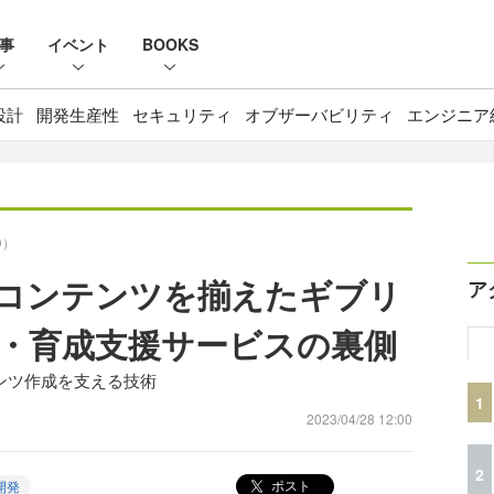
事
イベント
BOOKS
設計
開発生産性
セキュリティ
オブザーバビリティ
エンジニア
D）
えるコンテンツを揃えたギブリ
ア
・育成支援サービスの裏側
ンテンツ作成を支える技術
1
2023/04/28 12:00
2
ポスト
開発