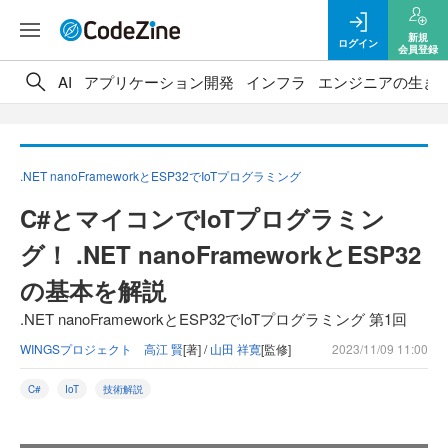
新規
ログイン
会員登録
AI
アプリケーション開発
インフラ
エンジニアの生き
.NET nanoFrameworkとESP32でIoTプログラミング
C#とマイコンでIoTプログラミン
グ！ .NET nanoFrameworkとESP32
の基本を解説
.NET nanoFrameworkとESP32でIoTプログラミング 第1回
WINGSプロジェクト 高江 賢
[著] /
山田 祥寛
[監修]
2023/11/09 11:00
C#
IoT
技術解説