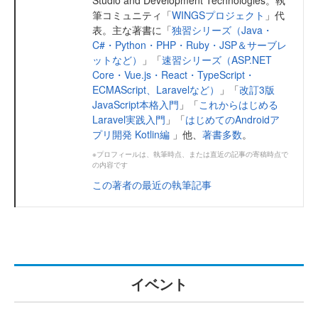
Studio and Development Technologies。執
筆コミュニティ「
WINGSプロジェクト
」代
表。主な著書に「
独習シリーズ（Java・
C#・Python・PHP・Ruby・JSP＆サーブレ
ットなど）
」「
速習シリーズ（ASP.NET
Core・Vue.js・React・TypeScript・
ECMAScript、Laravelなど）
」「
改訂3版
JavaScript本格入門
」「
これからはじめる
Laravel実践入門
」「
はじめてのAndroidア
プリ開発 Kotlin編
」他、
著書多数
。
※プロフィールは、執筆時点、または直近の記事の寄稿時点で
の内容です
この著者の最近の執筆記事
イベント