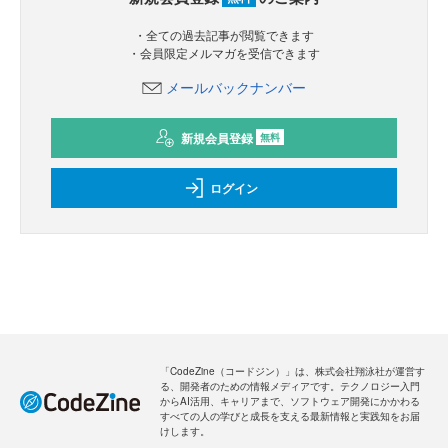
・全ての過去記事が閲覧できます
・会員限定メルマガを受信できます
メールバックナンバー
新規会員登録
無料
ログイン
「CodeZine（コードジン）」は、株式会社翔泳社が運営す
る、開発者のための情報メディアです。テクノロジー入門
からAI活用、キャリアまで、ソフトウェア開発にかかわる
すべての人の学びと成長を支える最新情報と実践知をお届
けします。