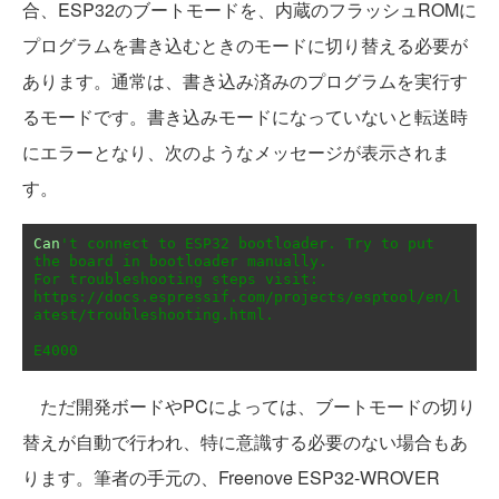
合、ESP32のブートモードを、内蔵のフラッシュROMに
プログラムを書き込むときのモードに切り替える必要が
あります。通常は、書き込み済みのプログラムを実行す
るモードです。書き込みモードになっていないと転送時
にエラーとなり、次のようなメッセージが表示されま
す。
Can
't connect to ESP32 bootloader. Try to put 
the board in bootloader manually.

For troubleshooting steps visit: 
https://docs.espressif.com/projects/esptool/en/l
atest/troubleshooting.html.

E4000
ただ開発ボードやPCによっては、ブートモードの切り
替えが自動で行われ、特に意識する必要のない場合もあ
ります。筆者の手元の、Freenove ESP32-WROVER