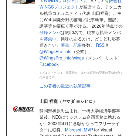
＜
WINGSプロジェクト
について＞
有限会社
WINGSプロジェクト
が運営する、テクニカ
ル執筆コミュニティ（代表 山田祥寛）。主
にWeb開発分野の書籍／記事執筆、翻訳、
講演等を幅広く手がける。 2026年時点での
登録メンバ
は約50名で、現在も執筆メンバ
を
募集中
。興味のある方は、どしどし応募
頂きたい。
著書
、
記事
多数。
RSS
X:
@WingsPro_info
（公式）、
@WingsPro_info/wings
（メンバーリスト）
Facebook
※プロフィールは、執筆時点、または直近の記事の寄稿時点で
の内容です
この著者の最近の執筆記事
山田 祥寛（ヤマダ ヨシヒロ）
静岡県榛原町生まれ。一橋大学経済学部卒
業後、NECにてシステム企画業務に携わる
が、2003年4月に念願かなってフリーライ
ターに転身。
Microsoft MVP
for Visual