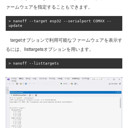
ァームウェアを指定することもできます。
>
 nanoff 
--
target esp32 
--
serialport COMXX 
--
update
targetオプションで利用可能なファームウェアを表示す
るには、listtargetsオプションを用います。
>
 nanoff 
--
listtargets