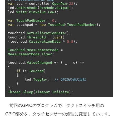
var
 led 
=
 controller
.
OpenPin
(
22
);
led
.
SetPinMode
(
PinMode
.
Output
);
led
.
Write
(
PinValue
.
Low
);
var
TouchPadNumber
=
0
;
var
 touchpad 
=
new
TouchPad
(
TouchPadNumber
);
touchpad
.
GetCalibrationData
();
touchpad
.
Threshold
=
(
uint
)
(
touchpad
.
CalibrationData
*
0.8
);
TouchPad
.
MeasurementMode
=
MeasurementMode
.
Timer
;
touchpad
.
ValueChanged
+=
(
 _
,
  e
)
=>
{
if
(
e
.
Touched
)
{
        led
.
Toggle
();
// GPIOの値の反転
}
};
Thread
.
Sleep
(
Timeout
.
Infinite
);
前回のGPIOのプログラムで、タクトスイッチ用の
GPIO部分を、タッチセンサーの処理に変更しています。