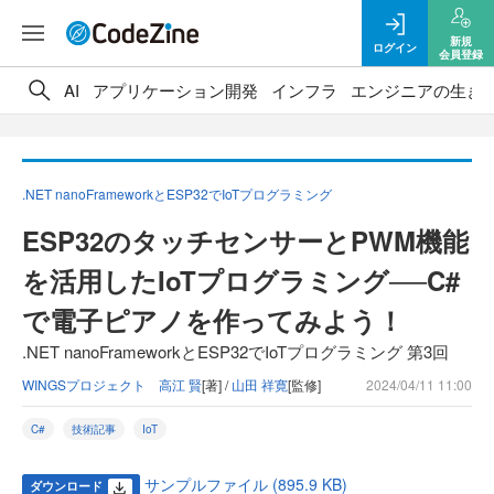
新規
ログイン
会員登録
AI
アプリケーション開発
インフラ
エンジニアの生き
.NET nanoFrameworkとESP32でIoTプログラミング
ESP32のタッチセンサーとPWM機能
を活用したIoTプログラミング──C#
で電子ピアノを作ってみよう！
.NET nanoFrameworkとESP32でIoTプログラミング 第3回
WINGSプロジェクト 高江 賢
[著] /
山田 祥寛
[監修]
2024/04/11 11:00
C#
技術記事
IoT
サンプルファイル (895.9 KB)
ダウンロード