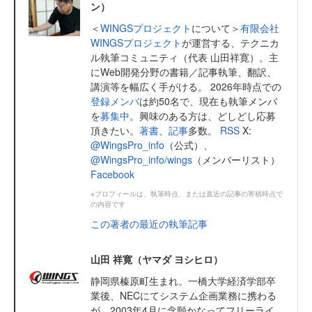
ン）
＜
WINGSプロジェクト
について＞
有限会社
WINGSプロジェクト
が運営する、テクニカ
ル執筆コミュニティ（代表 山田祥寛）。主
にWeb開発分野の書籍／記事執筆、翻訳、
講演等を幅広く手がける。 2026年時点での
登録メンバ
は約50名で、現在も執筆メンバ
を
募集中
。興味のある方は、どしどし応募
頂きたい。
著書
、
記事
多数。
RSS
X:
@WingsPro_info
（公式）、
@WingsPro_info/wings
（メンバーリスト）
Facebook
※プロフィールは、執筆時点、または直近の記事の寄稿時点で
の内容です
この著者の最近の執筆記事
山田 祥寛（ヤマダ ヨシヒロ）
静岡県榛原町生まれ。一橋大学経済学部卒
業後、NECにてシステム企画業務に携わる
が、2003年4月に念願かなってフリーライ