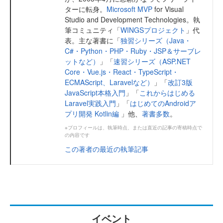
ターに転身。
Microsoft MVP
for Visual
Studio and Development Technologies。執
筆コミュニティ「
WINGSプロジェクト
」代
表。主な著書に「
独習シリーズ（Java・
C#・Python・PHP・Ruby・JSP＆サーブレ
ットなど）
」「
速習シリーズ（ASP.NET
Core・Vue.js・React・TypeScript・
ECMAScript、Laravelなど）
」「
改訂3版
JavaScript本格入門
」「
これからはじめる
Laravel実践入門
」「
はじめてのAndroidア
プリ開発 Kotlin編
」他、
著書多数
。
※プロフィールは、執筆時点、または直近の記事の寄稿時点で
の内容です
この著者の最近の執筆記事
イベント