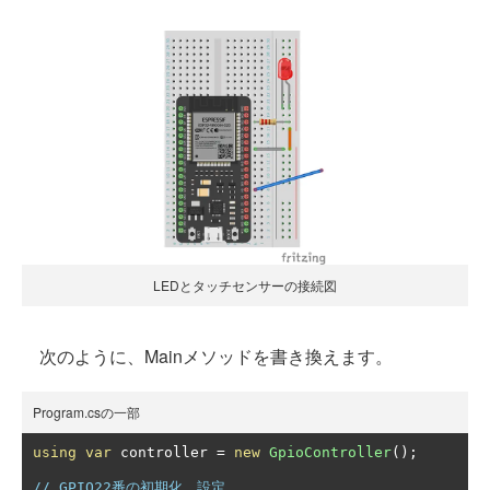
LEDとタッチセンサーの接続図
次のように、Mainメソッドを書き換えます。
Program.csの一部
using
var
 controller 
=
new
GpioController
();
// GPIO22番の初期化、設定