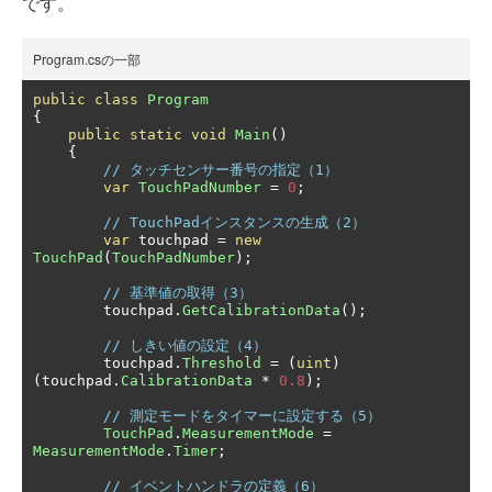
です。
Program.csの一部
public
class
Program
{
public
static
void
Main
()
{
// タッチセンサー番号の指定（1）
var
TouchPadNumber
=
0
;
// TouchPadインスタンスの生成（2）
var
 touchpad 
=
new
TouchPad
(
TouchPadNumber
);
// 基準値の取得（3）
        touchpad
.
GetCalibrationData
();
// しきい値の設定（4）
        touchpad
.
Threshold
=
(
uint
)
(
touchpad
.
CalibrationData
*
0.8
);
// 測定モードをタイマーに設定する（5）
TouchPad
.
MeasurementMode
=
MeasurementMode
.
Timer
;
// イベントハンドラの定義（6）