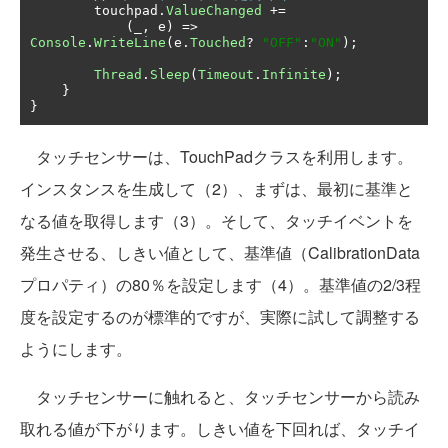
        touchpad
.
ValueChanged
+=
(
_
,
 e
)
=>
Console
.
WriteLine
(
e
.
Touched
?
"OFF"
:
"ON"
);
Thread
.
Sleep
(
Timeout
.
Infinite
);
}
}
タッチセンサーは、TouchPadクラスを利用します。
インスタンスを生成して（2）、まずは、最初に基準と
なる値を取得します（3）。そして、タッチイベントを
発生させる、しきい値として、基準値（CalibrationData
プロパティ）の80％を設定します（4）。基準値の2/3程
度を設定するのが標準的ですが、実際に試して調整する
ようにします。
タッチセンサーに触れると、タッチセンサーから読み
取れる値が下がります。しきい値を下回れば、タッチイ