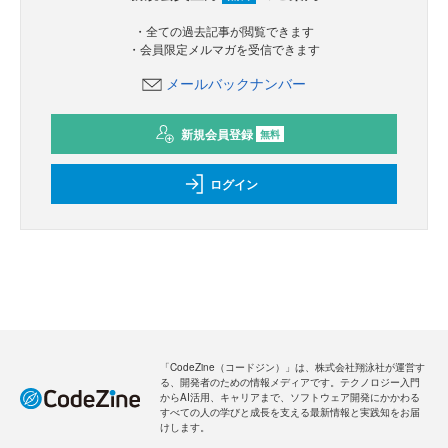
・全ての過去記事が閲覧できます
・会員限定メルマガを受信できます
メールバックナンバー
新規会員登録
無料
ログイン
「CodeZine（コードジン）」は、株式会社翔泳社が運営す
る、開発者のための情報メディアです。テクノロジー入門
からAI活用、キャリアまで、ソフトウェア開発にかかわる
すべての人の学びと成長を支える最新情報と実践知をお届
けします。