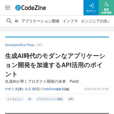
新規
ログイン
会員登録
AI
アプリケーション開発
インフラ
エンジニアの生き
DeveloperZine Press
（AD）
生成AI時代のモダンなアプリケーシ
ョン開発を加速するAPI活用のポイ
ント
生成AIが導くプロダクト開発の未来 Part2
中村 仁美
[著] /
丸毛 透
[写] /
CodeZine編集部
[編]
2024/10/18 12:00
インタビュー
AI
アプリケーション開発
API