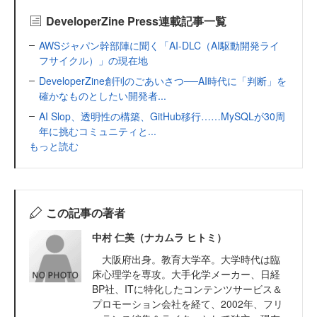
DeveloperZine Press連載記事一覧
AWSジャパン幹部陣に聞く「AI-DLC（AI駆動開発ライ
フサイクル）」の現在地
DeveloperZine創刊のごあいさつ──AI時代に「判断」を
確かなものとしたい開発者...
AI Slop、透明性の構築、GitHub移行……MySQLが30周
年に挑むコミュニティと...
もっと読む
この記事の著者
中村 仁美（ナカムラ ヒトミ）
大阪府出身。教育大学卒。大学時代は臨
床心理学を専攻。大手化学メーカー、日経
BP社、ITに特化したコンテンツサービス＆
プロモーション会社を経て、2002年、フリ