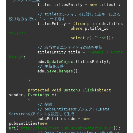
            titles titlesEntity 
=
new
 titles
();
// titlesエンティティに対して主キーによる
絞り込みを行い、1レコード返す
            titlesEntity 
=
(
from
 p 
in
 edm
.
titles

where
 p
.
title_id 
==
"N1107"
select
 p
).
First
();
// 該当するエンティティの値を更新
            titlesEntity
.
title 
=
"Tamaki's Photo 
Diary"
;
            edm
.
UpdateObject
(
titlesEntity
);
// 更新を反映
            edm
.
SaveChanges
();
}
protected
void
Button3_Click
(
object
sender
,
EventArgs
 e
)
{
// 削除
// pubsEntitiesオブジェクトにData 
Servicesのアドレスを設定して生成
            pubsEntities edm 
=
new
pubsEntities
(
new
Uri
(
"http://localhost:50000/PubsAstoria.svc"
));
// Data Servicesのtitlesエンティティの