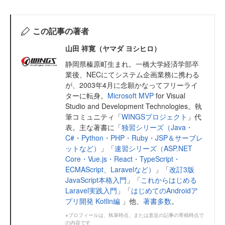
この記事の著者
山田 祥寛（ヤマダ ヨシヒロ）
静岡県榛原町生まれ。一橋大学経済学部卒
業後、NECにてシステム企画業務に携わる
が、2003年4月に念願かなってフリーライ
ターに転身。
Microsoft MVP
for Visual
Studio and Development Technologies。執
筆コミュニティ「
WINGSプロジェクト
」代
表。主な著書に「
独習シリーズ（Java・
C#・Python・PHP・Ruby・JSP＆サーブレ
ットなど）
」「
速習シリーズ（ASP.NET
Core・Vue.js・React・TypeScript・
ECMAScript、Laravelなど）
」「
改訂3版
JavaScript本格入門
」「
これからはじめる
Laravel実践入門
」「
はじめてのAndroidア
プリ開発 Kotlin編
」他、
著書多数
。
※プロフィールは、執筆時点、または直近の記事の寄稿時点で
の内容です