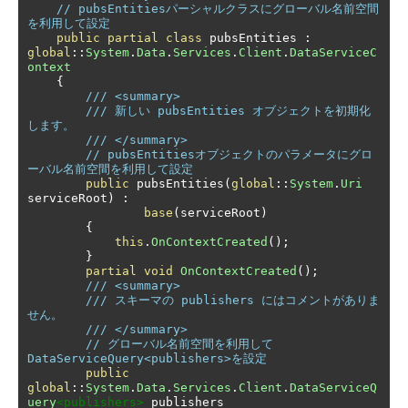
// pubsEntitiesパーシャルクラスにグローバル名前空間
を利用して設定
public
partial
class
 pubsEntities 
:
global
::
System
.
Data
.
Services
.
Client
.
DataServiceC
ontext
{
/// <summary>
/// 新しい pubsEntities オブジェクトを初期化
します。
/// </summary>
// pubsEntitiesオブジェクトのパラメータにグロ
ーバル名前空間を利用して設定
public
 pubsEntities
(
global
::
System
.
Uri
serviceRoot
)
:
base
(
serviceRoot
)
{
this
.
OnContextCreated
();
}
partial
void
OnContextCreated
();
/// <summary>
/// スキーマの publishers にはコメントがありま
せん。
/// </summary>
// グローバル名前空間を利用して
DataServiceQuery<publishers>を設定
public
global
::
System
.
Data
.
Services
.
Client
.
DataServiceQ
uery
<publishers>
 publishers
