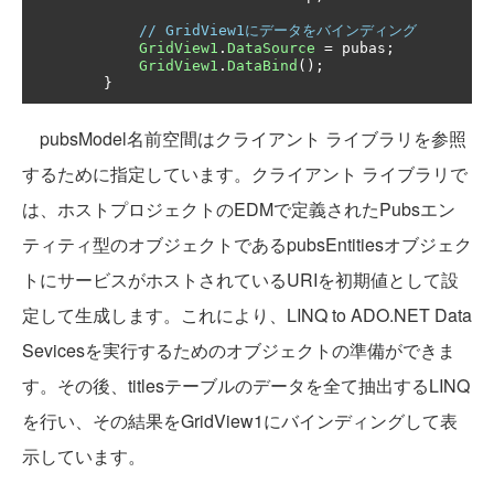
// GridView1にデータをバインディング
GridView1
.
DataSource
=
 pubas
;
GridView1
.
DataBind
();
}
pubsModel名前空間はクライアント ライブラリを参照
するために指定しています。クライアント ライブラリで
は、ホストプロジェクトのEDMで定義されたPubsエン
ティティ型のオブジェクトであるpubsEntitiesオブジェク
トにサービスがホストされているURIを初期値として設
定して生成します。これにより、LINQ to ADO.NET Data
Sevicesを実行するためのオブジェクトの準備ができま
す。その後、titlesテーブルのデータを全て抽出するLINQ
を行い、その結果をGridView1にバインディングして表
示しています。