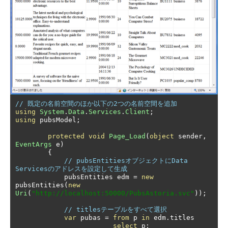
// 既定の名前空間のほか以下の2つの名前空間を追加
using
System
.
Data
.
Services
.
Client
;
using
 pubsModel
;
protected
void
Page_Load
(
object
 sender
,
EventArgs
 e
)
{
// pubsEntitiesオブジェクトにData 
Servicesのアドレスを設定して生成
            pubsEntities edm 
=
new
pubsEntities
(
new
Uri
(
"http://localhost:50000/PubsAstoria.svc"
));
// titlesテーブルをすべて選択
var
 pubas 
=
from
 p 
in
 edm
.
titles

select
 p
;