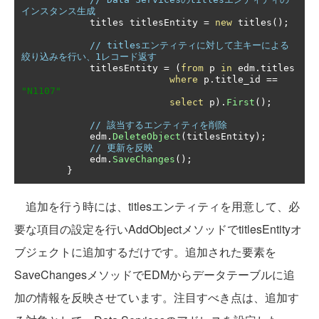
インスタンス生成
            titles titlesEntity 
=
new
 titles
();
// titlesエンティティに対して主キーによる
絞り込みを行い、1レコード返す            
            titlesEntity 
=
(
from
 p 
in
 edm
.
titles

where
 p
.
title_id 
==
"N1107"
select
 p
).
First
();
// 該当するエンティティを削除
            edm
.
DeleteObject
(
titlesEntity
);
// 更新を反映
            edm
.
SaveChanges
();
}
追加を行う時には、titlesエンティティを用意して、必
要な項目の設定を行いAddObjectメソッドでtitlesEntityオ
ブジェクトに追加するだけです。追加された要素を
SaveChangesメソッドでEDMからデータテーブルに追
加の情報を反映させています。注目すべき点は、追加す