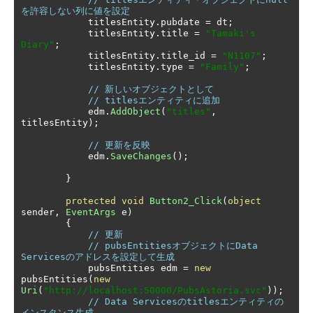
を許容しない列に値を設定
            titlesEntity
.
pubdate 
=
 dt
;
            titlesEntity
.
title 
=
"Tamaki's 
Diary"
;
            titlesEntity
.
title_id 
=
"N1107"
;
            titlesEntity
.
type 
=
"Family"
;
// 新しいオブジェクトとして
// titlesエンティティに追加
            edm
.
AddObject
(
"titles"
,
titlesEntity
);
// 更新を反映
            edm
.
SaveChanges
();
}
protected
void
Button2_Click
(
object
sender
,
EventArgs
 e
)
{
// 更新
// pubsEntitiesオブジェクトにData 
Servicesのアドレスを設定して生成
            pubsEntities edm 
=
new
pubsEntities
(
new
Uri
(
"http://localhost:50000/PubsAstoria.svc"
));
// Data Servicesのtitlesエンティティの
インスタンス生成