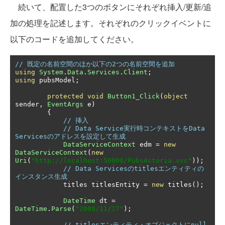
続いて、配置した3つのボタンにそれぞれ挿入/更新/追
加の処理を記述します。それぞれのクリックイベントに
以下のコードを追加してください。
// 既定の名前空間のほか以下の2つの名前空間を追加
using
System
.
Data
.
Services
.
Client
;
using
 pubsModel
;
protected
void
Button1_Click
(
object
sender
,
EventArgs
 e
)
{
// 挿入
// Data Service実行時コンテキストをData 
Servicesのアドレスを設定して生成
DataServiceContext
 edm 
=
new
DataServiceContext
(
new
Uri
(
"http://localhost:50000/PubsAstoria.svc"
));
// Data Servicesのtitlesエンティティの
インスタンス生成
            titles titlesEntity 
=
new
 titles
();
DateTime
 dt 
=
DateTime
.
Parse
(
"2008/11/17"
);
// titlesエンティティ・オブジェクトにnull