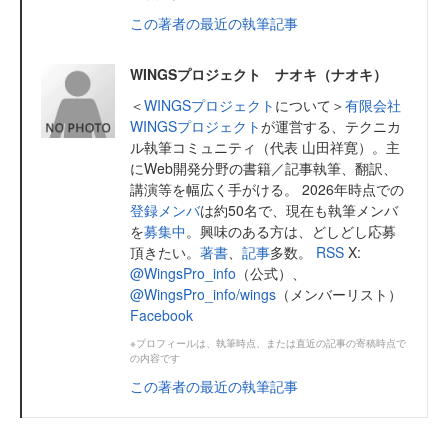
この著者の最近の執筆記事
WINGSプロジェクト ナオキ（ナオキ）
＜
WINGSプロジェクト
について＞
有限会社
WINGSプロジェクト
が運営する、テクニカ
ル執筆コミュニティ（代表 山田祥寛）。主
にWeb開発分野の書籍／記事執筆、翻訳、
講演等を幅広く手がける。 2026年時点での
登録メンバ
は約50名で、現在も執筆メンバ
を
募集中
。興味のある方は、どしどし応募
頂きたい。
著書
、
記事
多数。
RSS
X:
@WingsPro_info
（公式）、
@WingsPro_info/wings
（メンバーリスト）
Facebook
※プロフィールは、執筆時点、または直近の記事の寄稿時点で
の内容です
この著者の最近の執筆記事