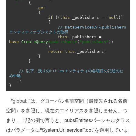
{
get
{
if
((
this
.
_publishers 
==
null
))
{
// DataServicesからpublishers
エンティティオブジェクトの取得
this
.
_publishers 
=
base
.
CreateQuery
<publishers>
(
"publishers"
);
}
return
this
.
_publishers
;
}
}
// 以下、残りのtitlesエンティティの各項目の記述のた
め中略
}
}
''global::''は、グローバル名前空間（最優先される名前
空間）を参照し、現在のエイリアスを参照しません。つ
まり、上記の例で言うと、pubsEntitiesパーシャルクラス
はパラメータに''System.Uri serviceRoot''を適用していま