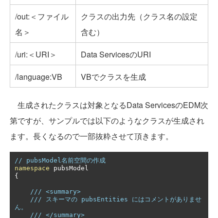
/out:＜ファイル
クラスの出力先（クラス名の設定
名＞
含む）
/uri:＜URI＞
Data ServicesのURI
/language:VB
VBでクラスを生成
生成されたクラスは対象となるData ServicesのEDM次
第ですが、サンプルでは以下のようなクラスが生成され
ます。長くなるので一部抜粋させて頂きます。
// pubsModel名前空間の作成
namespace
{
/// <summary>
/// スキーマの pubsEntities にはコメントがありませ
ん。
/// </summary>