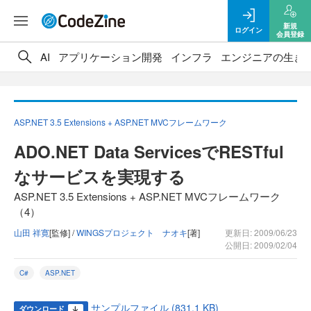
新規
ログイン
会員登録
AI
アプリケーション開発
インフラ
エンジニアの生き
ASP.NET 3.5 Extensions + ASP.NET MVCフレームワーク
ADO.NET Data ServicesでRESTful
なサービスを実現する
ASP.NET 3.5 Extensions + ASP.NET MVCフレームワーク
（4）
山田 祥寛
[監修] /
WINGSプロジェクト ナオキ
[著]
更新日: 2009/06/23
公開日: 2009/02/04
C#
ASP.NET
サンプルファイル (831.1 KB)
ダウンロード