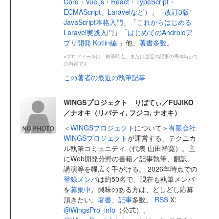
Core・Vue.js・React・TypeScript・
ECMAScript、Laravelなど）
」「
改訂3版
JavaScript本格入門
」「
これからはじめる
Laravel実践入門
」「
はじめてのAndroidア
プリ開発 Kotlin編
」他、
著書多数
。
※プロフィールは、執筆時点、または直近の記事の寄稿時点で
の内容です
この著者の最近の執筆記事
WINGSプロジェクト りばてぃ／FUJIKO
／ナオキ（リバティ, フジコ, ナオキ）
＜
WINGSプロジェクト
について＞
有限会社
WINGSプロジェクト
が運営する、テクニカ
ル執筆コミュニティ（代表 山田祥寛）。主
にWeb開発分野の書籍／記事執筆、翻訳、
講演等を幅広く手がける。 2026年時点での
登録メンバ
は約50名で、現在も執筆メンバ
を
募集中
。興味のある方は、どしどし応募
頂きたい。
著書
、
記事
多数。
RSS
X:
@WingsPro_info
（公式）、