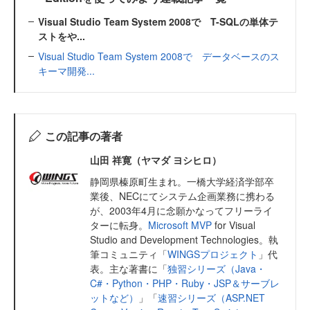
Visual Studio Team System 2008で T-SQLの単体テ
ストをや...
Visual Studio Team System 2008で データベースのス
キーマ開発...
この記事の著者
山田 祥寛（ヤマダ ヨシヒロ）
静岡県榛原町生まれ。一橋大学経済学部卒
業後、NECにてシステム企画業務に携わる
が、2003年4月に念願かなってフリーライ
ターに転身。
Microsoft MVP
for Visual
Studio and Development Technologies。執
筆コミュニティ「
WINGSプロジェクト
」代
表。主な著書に「
独習シリーズ（Java・
C#・Python・PHP・Ruby・JSP＆サーブレ
ットなど）
」「
速習シリーズ（ASP.NET