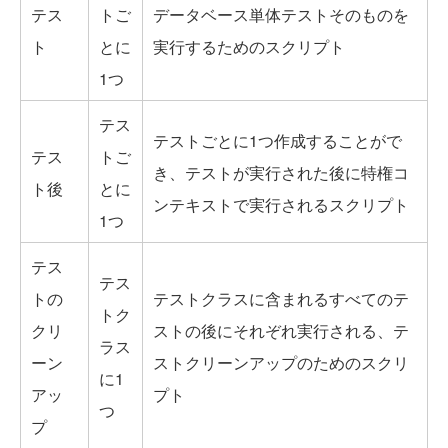
テス
トご
データベース単体テストそのものを
ト
とに
実行するためのスクリプト
1つ
テス
テストごとに1つ作成することがで
テス
トご
き、テストが実行された後に特権コ
ト後
とに
ンテキストで実行されるスクリプト
1つ
テス
テス
トの
テストクラスに含まれるすべてのテ
トク
クリ
ストの後にそれぞれ実行される、テ
ラス
ーン
ストクリーンアップのためのスクリ
に1
アッ
プト
つ
プ