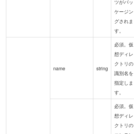
ツがパッ
ケージン
グされま
す。
必須。仮
想ディレ
クトリの
name
string
識別名を
指定しま
す。
必須。仮
想ディレ
クトリの