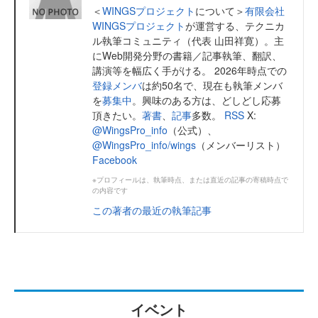
＜
WINGSプロジェクト
について＞
有限会社
WINGSプロジェクト
が運営する、テクニカ
ル執筆コミュニティ（代表 山田祥寛）。主
にWeb開発分野の書籍／記事執筆、翻訳、
講演等を幅広く手がける。 2026年時点での
登録メンバ
は約50名で、現在も執筆メンバ
を
募集中
。興味のある方は、どしどし応募
頂きたい。
著書
、
記事
多数。
RSS
X:
@WingsPro_info
（公式）、
@WingsPro_info/wings
（メンバーリスト）
Facebook
※プロフィールは、執筆時点、または直近の記事の寄稿時点で
の内容です
この著者の最近の執筆記事
イベント