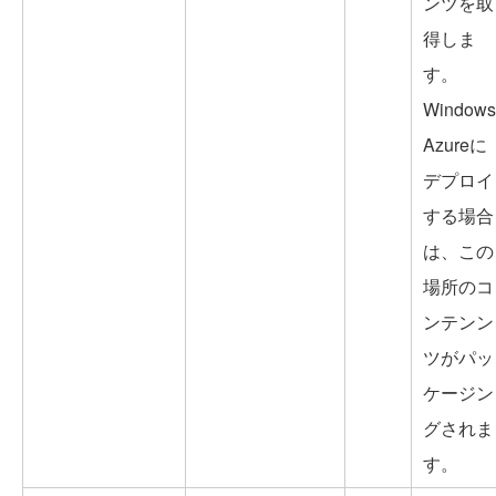
ンツを取
得しま
す。
Windows
Azureに
デプロイ
する場合
は、この
場所のコ
ンテンン
ツがパッ
ケージン
グされま
す。