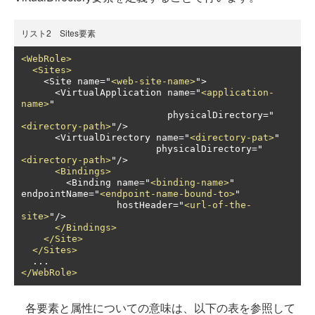
リスト2 Sites要素
<WebRole>
<Sites>
    <Site name="
<web-site-name>
">

      <VirtualApplication name="
<application-
name>
"

                          physicalDirectory="
<directory-path>
"/>

      <VirtualDirectory name="
<directory-pat>
" 

                        physicalDirectory="
<directory-path>
"/>

<Bindings>
        <Binding name="
<binding-name>
" 
endpointName="
<endpoint-name-bound-to>
"

                 hostHeader="
<url-of-the-
site>
"/>

</Bindings>
</Site>
</Sites>
</WebRole>
各要素と属性についての意味は、以下の表を参照して