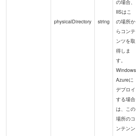
の場合、
IISはこ
physicalDirectory
string
の場所か
らコンテ
ンツを取
得しま
す。
Windows
Azureに
デプロイ
する場合
は、この
場所のコ
ンテンン