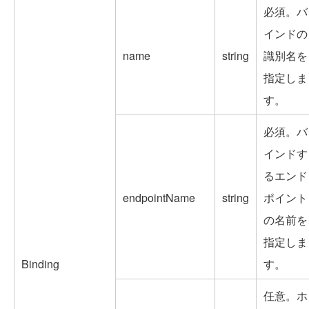
必須。バ
インドの
name
string
識別名を
指定しま
す。
必須。バ
インドす
るエンド
endpointName
string
ポイント
の名前を
指定しま
Binding
す。
任意。ホ