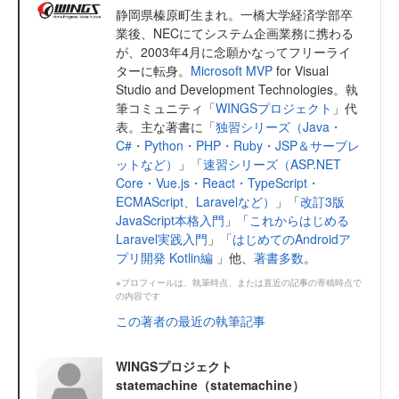
静岡県榛原町生まれ。一橋大学経済学部卒
業後、NECにてシステム企画業務に携わる
が、2003年4月に念願かなってフリーライ
ターに転身。
Microsoft MVP
for Visual
Studio and Development Technologies。執
筆コミュニティ「
WINGSプロジェクト
」代
表。主な著書に「
独習シリーズ（Java・
C#・Python・PHP・Ruby・JSP＆サーブレ
ットなど）
」「
速習シリーズ（ASP.NET
Core・Vue.js・React・TypeScript・
ECMAScript、Laravelなど）
」「
改訂3版
JavaScript本格入門
」「
これからはじめる
Laravel実践入門
」「
はじめてのAndroidア
プリ開発 Kotlin編
」他、
著書多数
。
※プロフィールは、執筆時点、または直近の記事の寄稿時点で
の内容です
この著者の最近の執筆記事
WINGSプロジェクト
statemachine（statemachine）