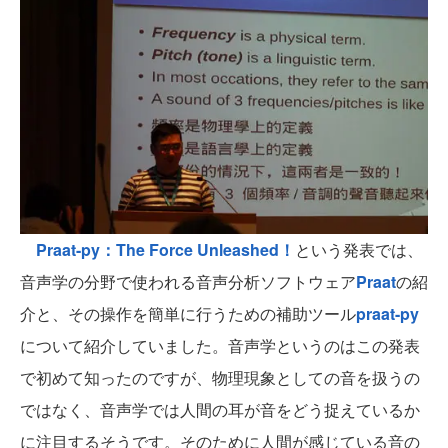
Praat-py：The Force Unleashed！
という発表では、
音声学の分野で使われる音声分析ソフトウェア
Praat
の紹
介と、その操作を簡単に行うための補助ツール
praat-py
について紹介していました。音声学というのはこの発表
で初めて知ったのですが、物理現象としての音を扱うの
ではなく、音声学では人間の耳が音をどう捉えているか
に注目するそうです。そのために人間が感じている音の