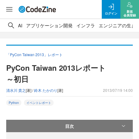
新規
ログイン
会員登録
AI
アプリケーション開発
インフラ
エンジニアの生き
「PyCon Taiwan 2013」レポート
PyCon Taiwan 2013レポート
～初日
清水川 貴之
[著] /
鈴木 たかのり
[著]
2013/07/19 14:00
Python
イベントレポート
目次