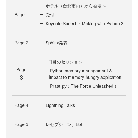
ホテル（台北市内）から会場へ
Page
1
受付
Keynote Speech：Making with Python 3
Page
2
Sphinx発表
1日目のセッション
Page
Python memory management &
3
Impact to memory-hungry application
Praat-py：The Force Unleashed！
Page
4
Lightning Talks
Page
5
レセプション、BoF