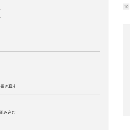
10
か
か
って書き直す
eを組み込む