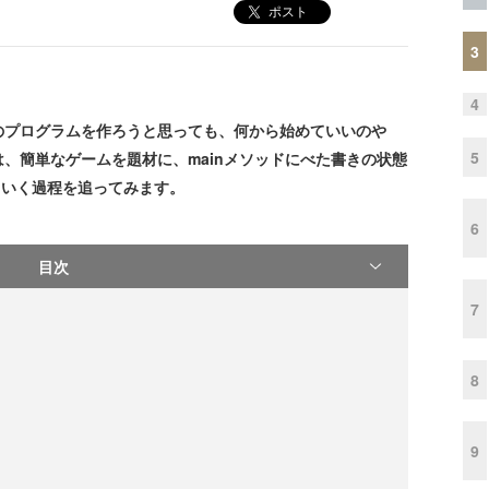
ポスト
3
4
のプログラムを作ろうと思っても、何から始めていいのや
5
、簡単なゲームを題材に、mainメソッドにべた書きの状態
ていく過程を追ってみます。
6
目次
7
8
9