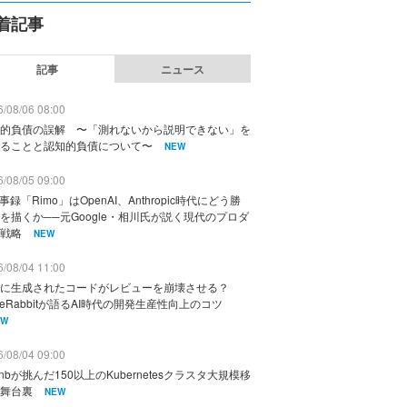
着記事
記事
ニュース
/08/06 08:00
的負債の誤解 〜「測れないから説明できない」を
ることと認知的負債について〜
NEW
/08/05 09:00
議事録「Rimo」はOpenAI、Anthropic時代にどう勝
を描くか──元Google・相川氏が説く現代のプロダ
戦略
NEW
/08/04 11:00
に生成されたコードがレビューを崩壊させる？
deRabbitが語るAI時代の開発生産性向上のコツ
EW
/08/04 09:00
rbnbが挑んだ150以上のKubernetesクラスタ大規模移
舞台裏
NEW