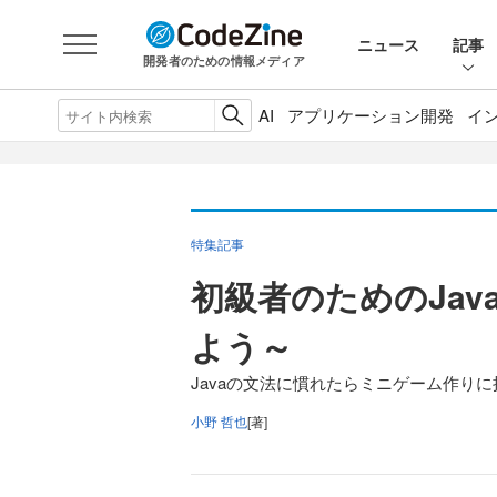
ニュース
記事
開発者のための情報メディア
AI
アプリケーション開発
イ
特集記事
初級者のためのJav
よう～
Javaの文法に慣れたらミニゲーム作り
小野 哲也
[著]