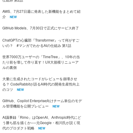
AWS、7月27日週に発表した新機能をまとめて紹
介
NEW
GitHub Models、7月30日で正式にサービス終了
ChatGPTの心臓部『Transformer』って何がすご
いの？ #マンガでわかるAIの仕組み 第1話
世界7000万ユーザーの「TimeTree」、10年の当
たり前を壊して作り直す！UX大規模リニューア
ルの裏側
大量に生成されたコードがレビューを崩壊させ
る？ CodeRabbitが語るAI時代の開発生産性向上
のコツ
NEW
GitHub、Copilot Enterprise向けチーム単位のモデ
ル管理機能を公開プレビュー
NEW
AI議事録「Rimo」はOpenAI、Anthropic時代にど
う勝ち筋を描くか──元Google・相川氏が説く現
代のプロダクト戦略
NEW