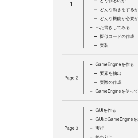
どう作るのか
1
どんな動きをする
どんな機能が必要
べた書きしてみる
擬似コードの作成
実装
GameEngineを作る
要素を抽出
Page
2
実際の作成
GameEngineを使
GUIを作る
GUIにGameEngin
Page
3
実行
終わりに