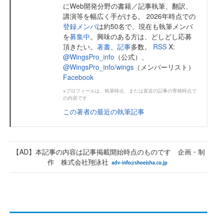
にWeb開発分野の書籍／記事執筆、翻訳、
講演等を幅広く手がける。 2026年時点での
登録メンバ
は約50名で、現在も執筆メンバ
を
募集中
。興味のある方は、どしどし応募
頂きたい。
著書
、
記事
多数。
RSS
X:
@WingsPro_info
（公式）、
@WingsPro_info/wings
（メンバーリスト）
Facebook
※プロフィールは、執筆時点、または直近の記事の寄稿時点で
の内容です
この著者の最近の執筆記事
【AD】本記事の内容は記事掲載開始時点のものです 企画・制
作 株式会社翔泳社