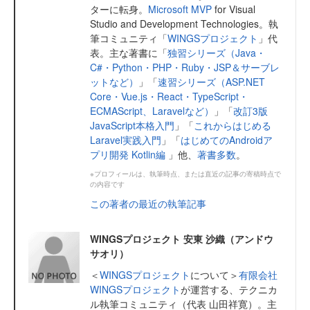
ターに転身。
Microsoft MVP
for Visual
Studio and Development Technologies。執
筆コミュニティ「
WINGSプロジェクト
」代
表。主な著書に「
独習シリーズ（Java・
C#・Python・PHP・Ruby・JSP＆サーブレ
ットなど）
」「
速習シリーズ（ASP.NET
Core・Vue.js・React・TypeScript・
ECMAScript、Laravelなど）
」「
改訂3版
JavaScript本格入門
」「
これからはじめる
Laravel実践入門
」「
はじめてのAndroidア
プリ開発 Kotlin編
」他、
著書多数
。
※プロフィールは、執筆時点、または直近の記事の寄稿時点で
の内容です
この著者の最近の執筆記事
WINGSプロジェクト 安東 沙織（アンドウ
サオリ）
＜
WINGSプロジェクト
について＞
有限会社
WINGSプロジェクト
が運営する、テクニカ
ル執筆コミュニティ（代表 山田祥寛）。主