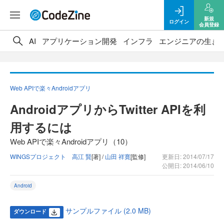
新規
ログイン
会員登録
AI
アプリケーション開発
インフラ
エンジニアの生き
Web APIで楽々Androidアプリ
AndroidアプリからTwitter APIを利
用するには
Web APIで楽々Androidアプリ（10）
WINGSプロジェクト 高江 賢
[著] /
山田 祥寛
[監修]
更新日: 2014/07/17
公開日: 2014/06/10
Android
サンプルファイル (2.0 MB)
ダウンロード