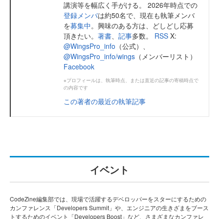
講演等を幅広く手がける。 2026年時点での
登録メンバ
は約50名で、現在も執筆メンバ
を
募集中
。興味のある方は、どしどし応募
頂きたい。
著書
、
記事
多数。
RSS
X:
@WingsPro_info
（公式）、
@WingsPro_info/wings
（メンバーリスト）
Facebook
※プロフィールは、執筆時点、または直近の記事の寄稿時点で
の内容です
この著者の最近の執筆記事
イベント
CodeZine編集部では、現場で活躍するデベロッパーをスターにするための
カンファレンス「Developers Summit」や、エンジニアの生きざまをブース
トするためのイベント「Developers Boost」など、さまざまなカンファレ