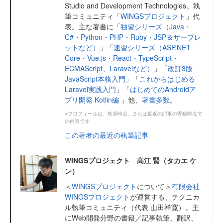
Studio and Development Technologies。執
筆コミュニティ「
WINGSプロジェクト
」代
表。主な著書に「
独習シリーズ（Java・
C#・Python・PHP・Ruby・JSP＆サーブレ
ットなど）
」「
速習シリーズ（ASP.NET
Core・Vue.js・React・TypeScript・
ECMAScript、Laravelなど）
」「
改訂3版
JavaScript本格入門
」「
これからはじめる
Laravel実践入門
」「
はじめてのAndroidア
プリ開発 Kotlin編
」他、
著書多数
。
※プロフィールは、執筆時点、または直近の記事の寄稿時点で
の内容です
この著者の最近の執筆記事
WINGSプロジェクト 高江 賢（タカエ ケ
ン）
＜
WINGSプロジェクト
について＞
有限会社
WINGSプロジェクト
が運営する、テクニカ
ル執筆コミュニティ（代表 山田祥寛）。主
にWeb開発分野の書籍／記事執筆、翻訳、