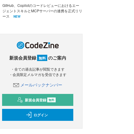
GitHub、Copilotのコードレビューにおけるエー
ジェントスキルとMCPサーバーの連携を正式リリ
ース
NEW
新規会員登録
のご案内
無料
・全ての過去記事が閲覧できます
・会員限定メルマガを受信できます
メールバックナンバー
新規会員登録
無料
ログイン