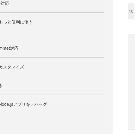
語対応
10
odeをもっと便利に使う
met対応
odeのカスタマイズ
携
odeでNode.jsアプリをデバッグ