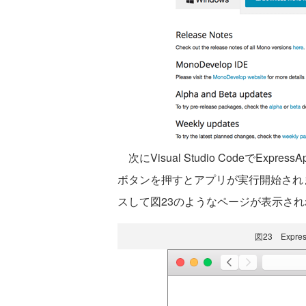
次にVisual Studio CodeでE
ボタンを押すとアプリが実行開始されます。ブラ
スして図23のようなページが表示さ
図23 Exp