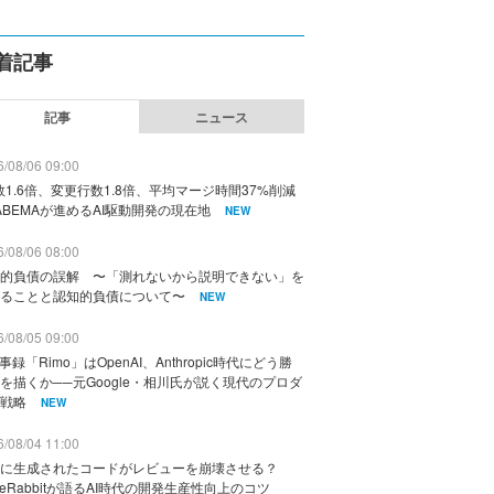
着記事
記事
ニュース
/08/06 09:00
数1.6倍、変更行数1.8倍、平均マージ時間37%削減
ABEMAが進めるAI駆動開発の現在地
NEW
/08/06 08:00
的負債の誤解 〜「測れないから説明できない」を
ることと認知的負債について〜
NEW
/08/05 09:00
議事録「Rimo」はOpenAI、Anthropic時代にどう勝
を描くか──元Google・相川氏が説く現代のプロダ
戦略
NEW
/08/04 11:00
に生成されたコードがレビューを崩壊させる？
deRabbitが語るAI時代の開発生産性向上のコツ