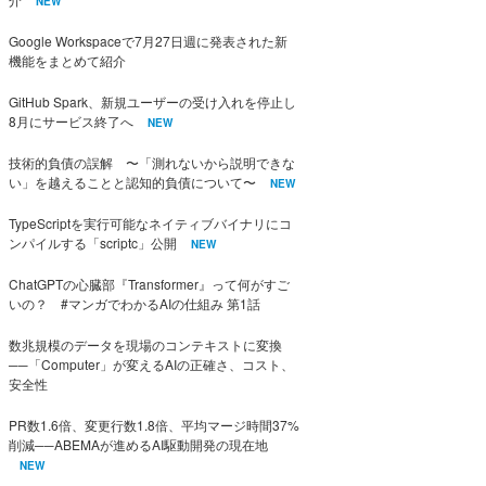
NEW
Google Workspaceで7月27日週に発表された新
機能をまとめて紹介
GitHub Spark、新規ユーザーの受け入れを停止し
8月にサービス終了へ
NEW
技術的負債の誤解 〜「測れないから説明できな
い」を越えることと認知的負債について〜
NEW
TypeScriptを実行可能なネイティブバイナリにコ
ンパイルする「scriptc」公開
NEW
ChatGPTの心臓部『Transformer』って何がすご
いの？ #マンガでわかるAIの仕組み 第1話
数兆規模のデータを現場のコンテキストに変換
──「Computer」が変えるAIの正確さ、コスト、
安全性
PR数1.6倍、変更行数1.8倍、平均マージ時間37%
削減──ABEMAが進めるAI駆動開発の現在地
NEW