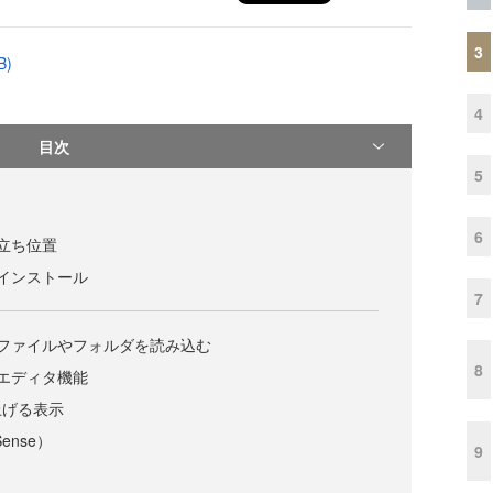
3
B)
4
目次
5
6
deの立ち位置
odeのインストール
7
 Codeでファイルやフォルダを読み込む
8
odeのエディタ機能
上げる表示
Sense）
9