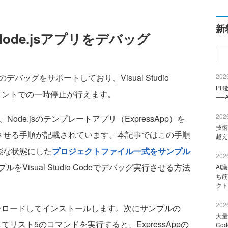
新
deでNode.jsアプリをデバッグ
sアプリのデバッグをサポートしており、Visual Studio
2026
PR
イントでの一時停止が行えます。
──
2026
、Node.jsのテンプレートアプリ（ExpressApp）を
技術
eから実行させる手順が記載されています。本記事ではこの手順
越え
行可能な状態にした
プロジェクトファイル一式をサンプル
2026
をVisual Studio Codeでデバッグ実行させる方法
AI
ち筋
クト
2026
ンロードしてインストールします。次にサンプルの
大量
してリスト5のコマンドを実行すると、ExpressAppの
Co