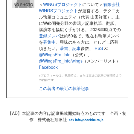
＜
WINGSプロジェクト
について＞
有限会社
WINGSプロジェクト
が運営する、テクニカ
ル執筆コミュニティ（代表 山田祥寛）。主
にWeb開発分野の書籍／記事執筆、翻訳、
講演等を幅広く手がける。 2026年時点での
登録メンバ
は約50名で、現在も執筆メンバ
を
募集中
。興味のある方は、どしどし応募
頂きたい。
著書
、
記事
多数。
RSS
X:
@WingsPro_info
（公式）、
@WingsPro_info/wings
（メンバーリスト）
Facebook
※プロフィールは、執筆時点、または直近の記事の寄稿時点で
の内容です
この著者の最近の執筆記事
【AD】本記事の内容は記事掲載開始時点のものです 企画・制
作 株式会社翔泳社