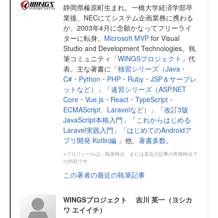
静岡県榛原町生まれ。一橋大学経済学部卒
業後、NECにてシステム企画業務に携わる
が、2003年4月に念願かなってフリーライ
ターに転身。
Microsoft MVP
for Visual
Studio and Development Technologies。執
筆コミュニティ「
WINGSプロジェクト
」代
表。主な著書に「
独習シリーズ（Java・
C#・Python・PHP・Ruby・JSP＆サーブレ
ットなど）
」「
速習シリーズ（ASP.NET
Core・Vue.js・React・TypeScript・
ECMAScript、Laravelなど）
」「
改訂3版
JavaScript本格入門
」「
これからはじめる
Laravel実践入門
」「
はじめてのAndroidア
プリ開発 Kotlin編
」他、
著書多数
。
※プロフィールは、執筆時点、または直近の記事の寄稿時点で
の内容です
この著者の最近の執筆記事
WINGSプロジェクト 吉川 英一（ヨシカ
ワ エイイチ）