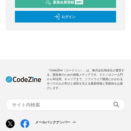
新規会員登録
無料
ログイン
「CodeZine（コードジン）」は、株式会社翔泳社が運営す
る、開発者のための情報メディアです。テクノロジー入門
からAI活用、キャリアまで、ソフトウェア開発にかかわる
すべての人の学びと成長を支える最新情報と実践知をお届
けします。
メールバックナンバー