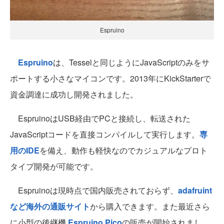
Espruino
Espruino
は、Tesselと同じようにJavaScriptのみをサ
ポートする小さなマイコンです。2013年にKickStarterで
資金調達に成功し開発されました。
EspruinoはUSB経由でPCと接続し、転送された
JavaScriptコードを直接コンパイルして実行します。
専
用のIDE
を備え、動作も軽快なのでカジュアルなプロト
タイプ開発が可能です。
Espruinoは現時点で国内販売されておらず、
adafruint
など海外の通販サイト
から購入できます。また最近さら
に小型の後継機
Espruino Pico
の販売が開始されまし