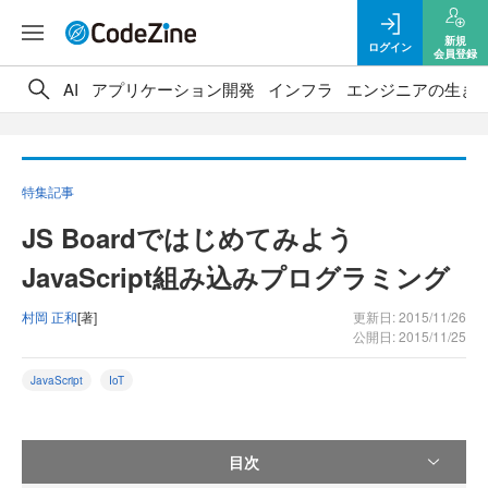
新規
ログイン
会員登録
AI
アプリケーション開発
インフラ
エンジニアの生き
特集記事
JS Boardではじめてみよう
JavaScript組み込みプログラミング
村岡 正和
[著]
更新日: 2015/11/26
公開日: 2015/11/25
JavaScript
IoT
目次