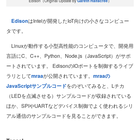
Edison（Original Update by
Gareth Halfacree
）
Edison
はIntelが開発したIoT向けの小さなコンピュー
タです。
Linuxが動作する小型高性能のコンピュータで、開発用
言語にC、C++、Python、Node.js（JavaScript）がサポ
ートされています。 EdisonのIOポートを制御するライブ
ラリとして
mraa
が公開されています。
mraaの
JavaScriptサンプルコード
をのぞいてみると、Lチカ
（LEDを点滅させる）サンプルコードが収録されている
ほか、SPIやUARTなどデバイス制御でよく使われるシリ
アル通信のサンプルコードを見ることができます。