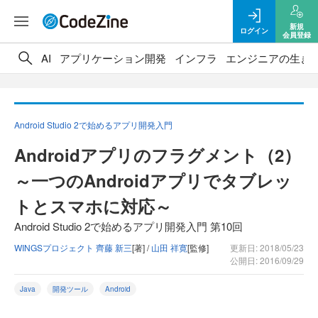
新規
ログイン
会員登録
AI
アプリケーション開発
インフラ
エンジニアの生き
Android Studio 2で始めるアプリ開発入門
Androidアプリのフラグメント（2）
～一つのAndroidアプリでタブレッ
トとスマホに対応～
Android Studio 2で始めるアプリ開発入門 第10回
WINGSプロジェクト 齊藤 新三
[著] /
山田 祥寛
[監修]
更新日: 2018/05/23
公開日: 2016/09/29
Java
開発ツール
Android