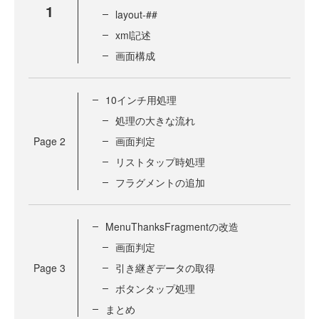
1
layout-##
xml記述
画面構成
10インチ用処理
処理の大きな流れ
Page
2
画面判定
リストタップ時処理
フラグメントの追加
MenuThanksFragmentの改造
画面判定
Page
3
引き継ぎデータの取得
ボタンタップ処理
まとめ