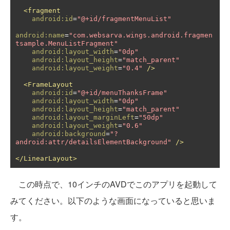
<fragment
android:id
=
"@+id/fragmentMenuList"
android:name
=
"com.websarva.wings.android.fragmen
tsample.MenuListFragment"
android:layout_width
=
"0dp"
android:layout_height
=
"match_parent"
android:layout_weight
=
"0.4"
/>
<FrameLayout
android:id
=
"@+id/menuThanksFrame"
android:layout_width
=
"0dp"
android:layout_height
=
"match_parent"
android:layout_marginLeft
=
"50dp"
android:layout_weight
=
"0.6"
android:background
=
"?
android:attr/detailsElementBackground"
/>
</LinearLayout>
この時点で、10インチのAVDでこのアプリを起動して
みてください。以下のような画面になっていると思いま
す。