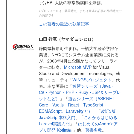
ァ)｡HAL大阪の非常勤講師を兼務。
※プロフィールは、執筆時点、または直近の記事の寄稿時点で
の内容です
この著者の最近の執筆記事
山田 祥寛（ヤマダ ヨシヒロ）
静岡県榛原町生まれ。一橋大学経済学部卒
業後、NECにてシステム企画業務に携わる
が、2003年4月に念願かなってフリーライ
ターに転身。
Microsoft MVP
for Visual
Studio and Development Technologies。執
筆コミュニティ「
WINGSプロジェクト
」代
表。主な著書に「
独習シリーズ（Java・
C#・Python・PHP・Ruby・JSP＆サーブレ
ットなど）
」「
速習シリーズ（ASP.NET
Core・Vue.js・React・TypeScript・
ECMAScript、Laravelなど）
」「
改訂3版
JavaScript本格入門
」「
これからはじめる
Laravel実践入門
」「
はじめてのAndroidア
プリ開発 Kotlin編
」他、
著書多数
。