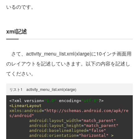
いるのです。
xml記述
さて、activity_menu_list.xml(xlarge)に10インチ画面用
のレイアウトを記述していきます。以下の内容を記述し
てください。
リスト1 activity_menu_list.xml(xlarge)
<?
xml version
=
"1.0"
 encoding
=
"utf-8"
?>
<LinearLayout
xmlns:android
=
"http://schemas.android.com/apk/re
s/android"
android:layout_width
=
"match_parent"
android:layout_height
=
"match_parent"
android:baselineAligned
=
"false"
android:orientation
=
"horizontal"
>