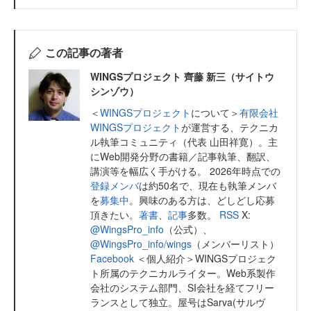
この記事の著者
WINGSプロジェクト 齊藤 新三（サイトウ
シンゾウ）
＜
WINGSプロジェクト
について＞
有限会社
WINGSプロジェクト
が運営する、テクニカ
ル執筆コミュニティ（代表 山田祥寛）。主
にWeb開発分野の書籍／記事執筆、翻訳、
講演等を幅広く手がける。 2026年時点での
登録メンバ
は約50名で、現在も執筆メンバ
を
募集中
。興味のある方は、どしどし応募
頂きたい。
著書
、
記事
多数。
RSS
X:
@WingsPro_info
（公式）、
@WingsPro_info/wings
（メンバーリスト）
Facebook
＜個人紹介＞WINGSプロジェク
ト所属のテクニカルライター。Web系製作
会社のシステム部門、SI会社を経てフリー
ランスとして独立。屋号はSarva(サルヴ