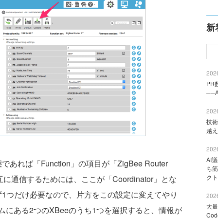
新
2026
PR
──
2026
技術
越え
2026
AI
「Function」の項目が「ZigBee Router
ち筋
クト
に通信するためには、ここが「Coordinator」とな
ず1つだけ必要なので、片方をこの設定に変えてやり
2026
大量
にある2つのXBeeのうち1つを選択すると、情報が
Co