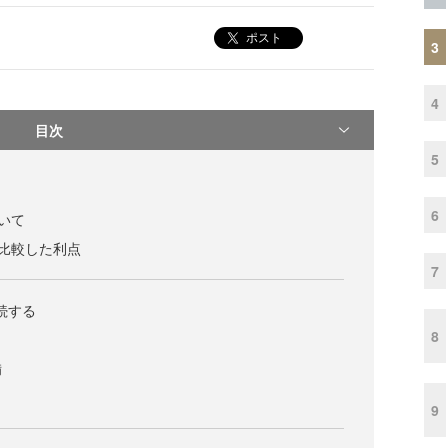
ポスト
3
4
目次
5
6
ついて
thと比較した利点
7
続する
8
備
9