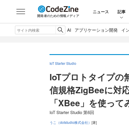
ニュース
記事
開発者のための情報メディア
AI
アプリケーション開発
イ
IoT Starter Studio
IoTプロトタイプの
信規格ZigBeeに
「XBee」を使って
IoT Starter Studio 第6回
うこ（dotstudio株式会社）
[著]