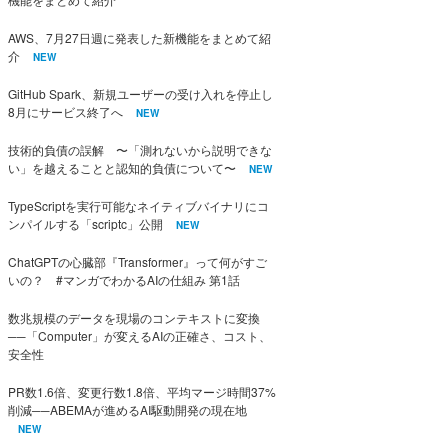
AWS、7月27日週に発表した新機能をまとめて紹
介
NEW
GitHub Spark、新規ユーザーの受け入れを停止し
8月にサービス終了へ
NEW
技術的負債の誤解 〜「測れないから説明できな
い」を越えることと認知的負債について〜
NEW
TypeScriptを実行可能なネイティブバイナリにコ
ンパイルする「scriptc」公開
NEW
ChatGPTの心臓部『Transformer』って何がすご
いの？ #マンガでわかるAIの仕組み 第1話
数兆規模のデータを現場のコンテキストに変換
──「Computer」が変えるAIの正確さ、コスト、
安全性
PR数1.6倍、変更行数1.8倍、平均マージ時間37%
削減──ABEMAが進めるAI駆動開発の現在地
NEW