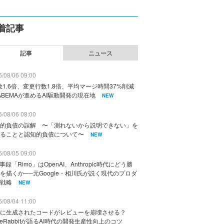
着記事
記事
ニュース
/08/06 09:00
数1.6倍、変更行数1.8倍、平均マージ時間37%削減
ABEMAが進めるAI駆動開発の現在地
NEW
/08/06 08:00
的負債の誤解 〜「測れないから説明できない」を
ることと認知的負債について〜
NEW
/08/05 09:00
議事録「Rimo」はOpenAI、Anthropic時代にどう勝
を描くか──元Google・相川氏が説く現代のプロダ
戦略
NEW
/08/04 11:00
に生成されたコードがレビューを崩壊させる？
deRabbitが語るAI時代の開発生産性向上のコツ