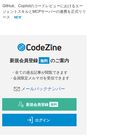
GitHub、Copilotのコードレビューにおけるエー
ジェントスキルとMCPサーバーの連携を正式リリ
ース
NEW
新規会員登録
のご案内
無料
・全ての過去記事が閲覧できます
・会員限定メルマガを受信できます
メールバックナンバー
新規会員登録
無料
ログイン