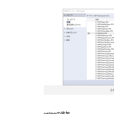
C
usingの追加