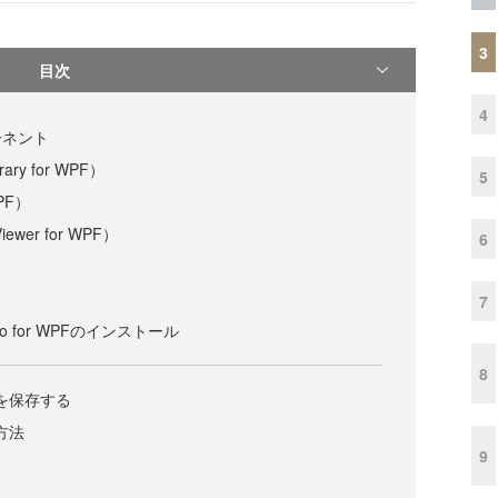
3
目次
4
ーネント
rary for WPF）
5
WPF）
iewer for WPF）
6
7
udio for WPFのインストール
8
ルを保存する
方法
9