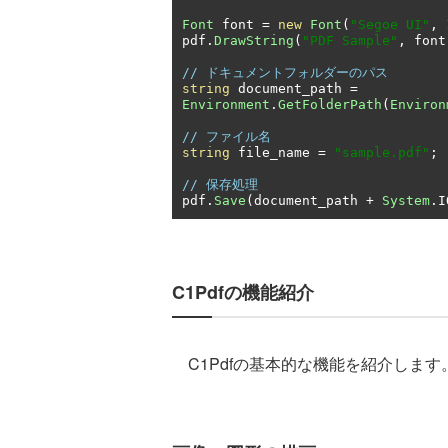
Font
 font 
=
new
Font
(
"Segoe UI"
,
pdf
.
DrawString
(
"PDF Sample"
,
 font
// ドキュメントフォルダーのパス
string
 document_path 
=
Environment
.
GetFolderPath
(
Environ
// ファイル名
string
 file_name 
=
"sample.pdf"
;
// 保存処理
pdf
.
Save
(
document_path 
+
System
.
I
C1Pdfの機能紹介
C1Pdfの基本的な機能を紹介します