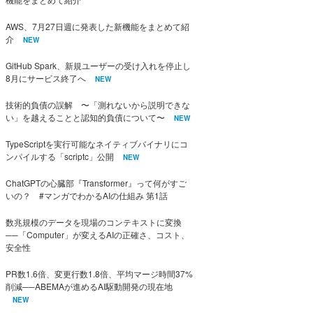
AWS、7月27日週に発表した新機能をまとめて紹
介
NEW
GitHub Spark、新規ユーザーの受け入れを停止し
8月にサービス終了へ
NEW
技術的負債の誤解 〜「測れないから説明できな
い」を越えることと認知的負債について〜
NEW
TypeScriptを実行可能なネイティブバイナリにコ
ンパイルする「scriptc」公開
NEW
ChatGPTの心臓部『Transformer』って何がすご
いの？ #マンガでわかるAIの仕組み 第1話
数兆規模のデータを現場のコンテキストに変換
──「Computer」が変えるAIの正確さ、コスト、
安全性
PR数1.6倍、変更行数1.8倍、平均マージ時間37%
削減──ABEMAが進めるAI駆動開発の現在地
NEW