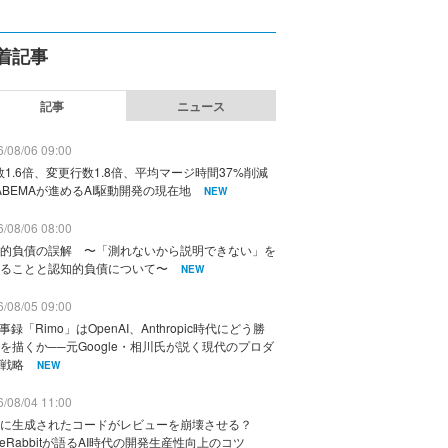
着記事
記事
ニュース
/08/06 09:00
数1.6倍、変更行数1.8倍、平均マージ時間37%削減
ABEMAが進めるAI駆動開発の現在地
NEW
/08/06 08:00
的負債の誤解 〜「測れないから説明できない」を
ることと認知的負債について〜
NEW
/08/05 09:00
議事録「Rimo」はOpenAI、Anthropic時代にどう勝
を描くか──元Google・相川氏が説く現代のプロダ
戦略
NEW
/08/04 11:00
に生成されたコードがレビューを崩壊させる？
deRabbitが語るAI時代の開発生産性向上のコツ