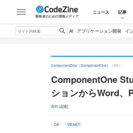
ニュース
記事
開発者のための情報メディア
AI
アプリケーション開発
イ
ComponentZine（ComponentOne）
（AD）
ComponentOne S
ションからWord、
西村 誠
[著]
C#
VB.NET