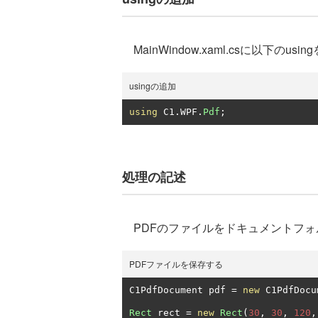
MainWindow.xaml.csに以下のus
usingの追加
using
 C1
.
WPF
.
Pdf
;
処理の記述
PDFのファイルをドキュメントフォ
PDFファイルを保存する
C1PdfDocument pdf 
=
new
 C1PdfDocu
Rect
 rect 
=
new
Rect
(
30
,
30
,
120
,