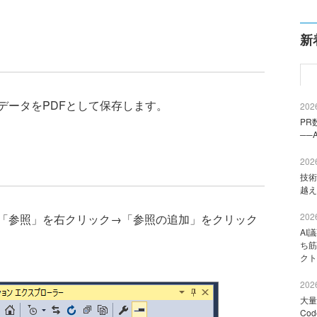
新
ータをPDFとして保存します。
2026
PR
──
2026
技術
越え
2026
「参照」を右クリック→「参照の追加」をクリック
AI
ち筋
クト
2026
大量
Co