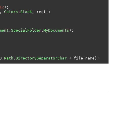
12
);
,
Colors
.
Black
,
 rect
);
ment
.
SpecialFolder
.
MyDocuments
);
O
.
Path
.
DirectorySeparatorChar
+
 file_name
);
。