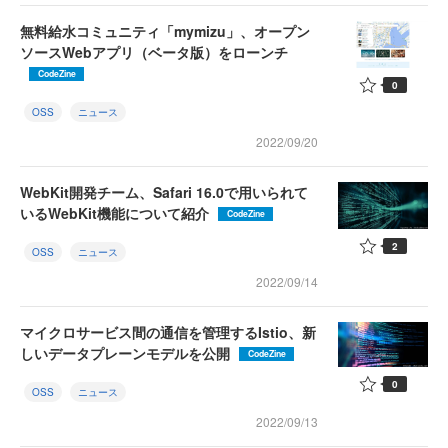
無料給水コミュニティ「mymizu」、オープン
ソースWebアプリ（ベータ版）をローンチ
CodeZine
0
OSS
ニュース
2022/09/20
WebKit開発チーム、Safari 16.0で用いられて
いるWebKit機能について紹介
CodeZine
2
OSS
ニュース
2022/09/14
マイクロサービス間の通信を管理するIstio、新
しいデータプレーンモデルを公開
CodeZine
0
OSS
ニュース
2022/09/13