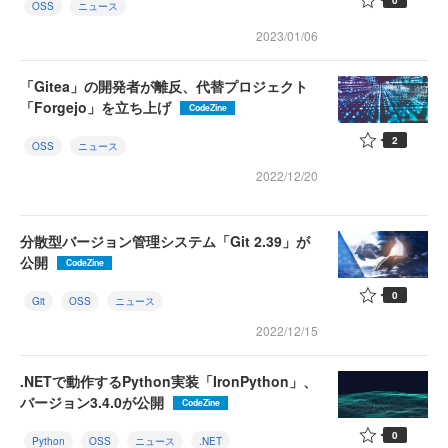
OSS
ニュース
2023/01/06
「Gitea」の開発者が離反、代替プロジェクト
「Forgejo」を立ち上げ
CodeZine
2
OSS
ニュース
2022/12/20
分散型バージョン管理システム「Git 2.39」が
公開
CodeZine
0
Git
OSS
ニュース
2022/12/15
.NETで動作するPython実装「IronPython」、
バージョン3.4.0が公開
CodeZine
0
Python
OSS
ニュース
.NET