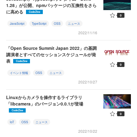
1.28」が公開、npmパッケージの互換性をさら
に高める
CodeZine
0
JavaScript
TypeScript
OSS
ニュース
2022/11/16
「Open Source Summit Japan 2022」の基調
講演者とすべてのセッションスケジュールが発
表
CodeZine
0
イベント情報
OSS
ニュース
2022/10/27
Linuxからカメラを操作するライブラリ
「libcamera」のバージョン0.0.1が登場
CodeZine
0
IoT
OSS
ニュース
2022/10/22