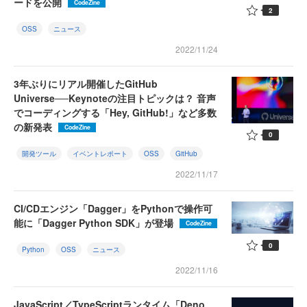
ードを公開
CodeZine
2
OSS
ニュース
2022/11/24
3年ぶりにリアル開催したGitHub
Universe──Keynoteの注目トピックは？ 音声
でコーディングする「Hey, GitHub!」など多数
の新発表
CodeZine
0
開発ツール
イベントレポート
OSS
GitHub
2022/11/17
CI/CDエンジン「Dagger」をPythonで操作可
能に「Dagger Python SDK」が登場
CodeZine
0
Python
OSS
ニュース
2022/11/16
JavaScript／TypeScriptランタイム「Deno