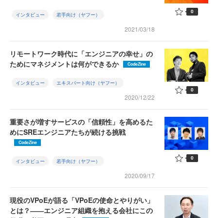
0
インタビュー
若手向け（ヤフー）
2021/03/18
リモートワーク時代に「エンジニアの幸せ」の
ためにマネジメントは何ができるか
CodeZine
インタビュー
エキスパート向け（ヤフー）
0
2020/12/22
重要さが増すサービスの「信頼性」を高めるた
めにSREエンジニアたちが続ける挑戦
CodeZine
0
インタビュー
若手向け（ヤフー）
2020/09/17
現役のVPoEが語る「VPoEの使命とやりがい」
とは？――エンジニア組織を抱える会社にこの