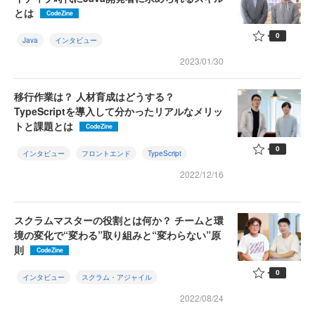
とは
CodeZine
0
Java
インタビュー
2023/01/30
移行作業は？ 人材育成はどうする？
TypeScriptを導入して分かったリアルなメリッ
トと課題とは
CodeZine
0
インタビュー
フロントエンド
TypeScript
2022/12/16
スクラムマスターの役割とは何か？ チームと環
境の変化で“変わる”取り組みと“変わらない”原
則
CodeZine
0
インタビュー
スクラム・アジャイル
2022/08/24