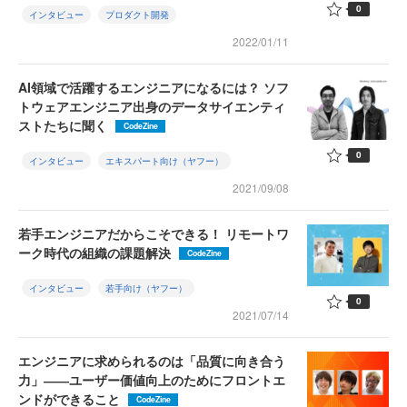
0
インタビュー
プロダクト開発
2022/01/11
AI領域で活躍するエンジニアになるには？ ソフ
トウェアエンジニア出身のデータサイエンティ
ストたちに聞く
CodeZine
0
インタビュー
エキスパート向け（ヤフー）
2021/09/08
若手エンジニアだからこそできる！ リモートワ
ーク時代の組織の課題解決
CodeZine
インタビュー
若手向け（ヤフー）
0
2021/07/14
エンジニアに求められるのは「品質に向き合う
力」――ユーザー価値向上のためにフロントエ
ンドができること
CodeZine