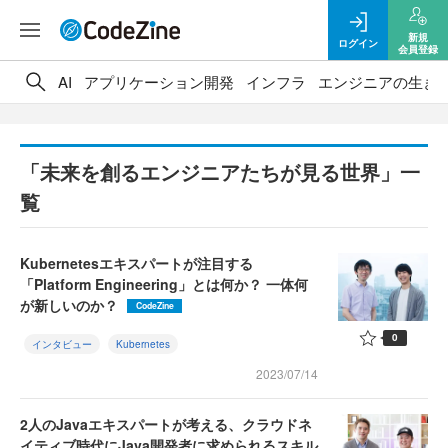
新規
ログイン
会員登録
AI
アプリケーション開発
インフラ
エンジニアの生き
「未来を創るエンジニアたちが見る世界」一
覧
Kubernetesエキスパートが注目する
「Platform Engineering」とは何か？ 一体何
が新しいのか？
CodeZine
0
インタビュー
Kubernetes
2023/07/14
2人のJavaエキスパートが考える、クラウドネ
イティブ時代にJava開発者に求められるスキル