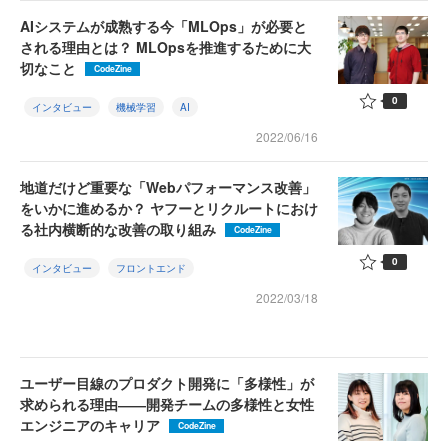
AIシステムが成熟する今「MLOps」が必要と
される理由とは？ MLOpsを推進するために大
切なこと
CodeZine
0
インタビュー
機械学習
AI
2022/06/16
地道だけど重要な「Webパフォーマンス改善」
をいかに進めるか？ ヤフーとリクルートにおけ
る社内横断的な改善の取り組み
CodeZine
0
インタビュー
フロントエンド
2022/03/18
ユーザー目線のプロダクト開発に「多様性」が
求められる理由――開発チームの多様性と女性
エンジニアのキャリア
CodeZine