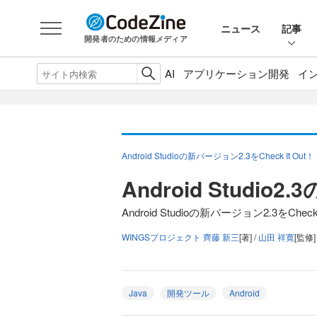
ニュース
記事
開発者のための情報メディア
AI
アプリケーション開発
イ
Android Studioの新バージョン2.3をCheck It Out！
Android Studio2
Android Studioの新バージョン2.3をCheck
WINGSプロジェクト 齊藤 新三
[著] /
山田 祥寛
[監修]
Java
開発ツール
Android