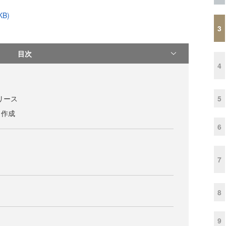
B)
3
目次
4
5
3リリース
ト作成
6
7
8
9