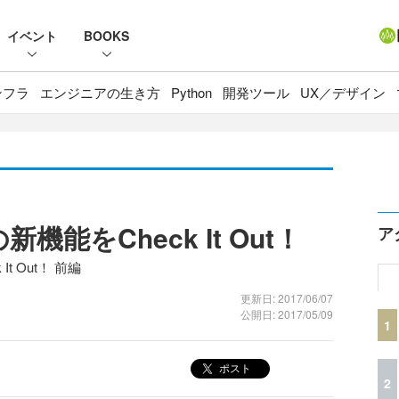
イベント
BOOKS
ンフラ
エンジニアの生き方
Python
開発ツール
UX／デザイン
.3の新機能をCheck It Out！
ア
 It Out！ 前編
更新日: 2017/06/07
公開日: 2017/05/09
1
ポスト
2