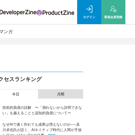
ログイン
新規
会員登録
マンガ
クセスランキング
今日
月間
技術的負債の誤解 〜「測れないから説明できな
い」を越えることと認知的負債について〜
なぜAIで速く作れても成果は増えないのか──及
川卓也氏が説く、AIネイティブ時代に人間が手放
してはいけない2つの仕事