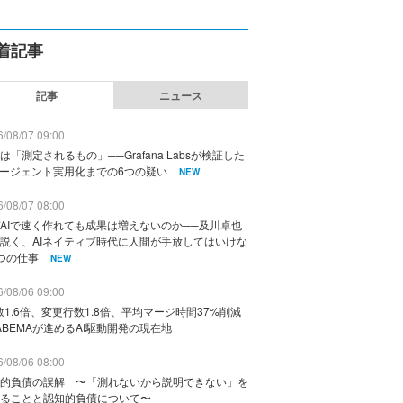
着記事
記事
ニュース
/08/07 09:00
は「測定されるもの」──Grafana Labsが検証した
エージェント実用化までの6つの疑い
NEW
/08/07 08:00
AIで速く作れても成果は増えないのか──及川卓也
説く、AIネイティブ時代に人間が手放してはいけな
つの仕事
NEW
/08/06 09:00
数1.6倍、変更行数1.8倍、平均マージ時間37%削減
ABEMAが進めるAI駆動開発の現在地
/08/06 08:00
的負債の誤解 〜「測れないから説明できない」を
ることと認知的負債について〜