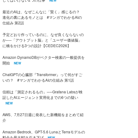
NEW
最近のAIは、なぜこんなに「賢く」感じるの？
進化の裏にあるモノとは #マンガでわかるAIの
仕組み 第2話
予定どおり作っているのに、なぜ良くならないの
か──「アウトプット脳」と「ユーザー価値脳」
に橋をかける3つの設計【CEDEC2026】
Amazon DynamoDBがベクター検索の一般提供を
開始
NEW
ChatGPTの心臓部『Transformer』って何がすご
いの？ #マンガでわかるAIの仕組み 第1話
信頼は「測定されるもの」──Grafana Labsが検
証したAIエージェント実用化までの6つの疑い
NEW
AWS、7月27日週に発表した新機能をまとめて紹
介
Amazon Bedrock、GPT-5.6 LunaとTerraモデルの
料金を最大80％引き下げ
NEW