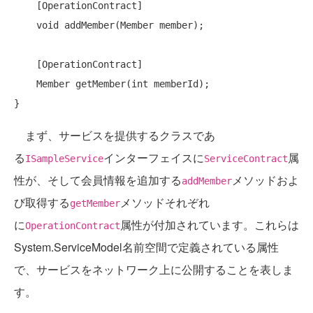
    [OperationContract]

void
 addMember(Member member);

    [OperationContract]

    Member getMember(
int
 memberId);

まず、サービスを提供するクラスであ
る
インターフェイスに
属
ISampleService
ServiceContract
性が、そして会員情報を追加する
メソッドおよ
addMember
び取得する
メソッドそれぞれ
getMember
に
属性が付加されています。これらは
OperationContract
System.ServiceModel名前空間で定義されている属性
で、サービスをネットワーク上に公開することを表しま
す。