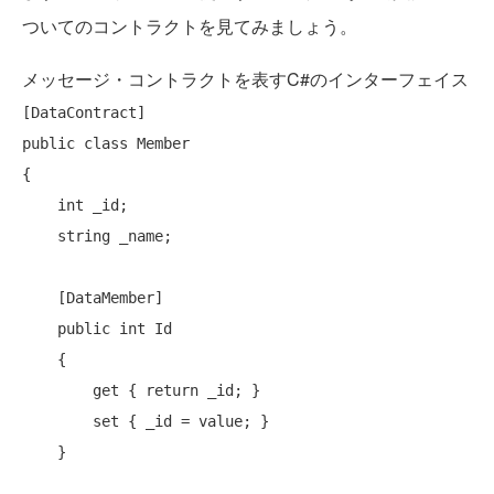
ついてのコントラクトを見てみましょう。
メッセージ・コントラクトを表すC#のインターフェイス
public
class
 Member

{

int
 _id;

string
 _name;

    [DataMember]

public
int
 Id

    {

get
 { 
return
 _id; }

set
 { _id = value; }

    }
