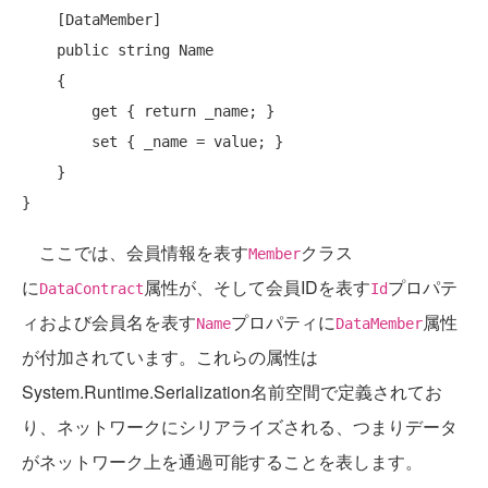
    [DataMember]

public
string
 Name

    {

get
 { 
return
 _name; }

set
 { _name = value; }

    }

ここでは、会員情報を表す
クラス
Member
に
属性が、そして会員IDを表す
プロパテ
DataContract
Id
ィおよび会員名を表す
プロパティに
属性
Name
DataMember
が付加されています。これらの属性は
System.Runtime.Serialization名前空間で定義されてお
り、ネットワークにシリアライズされる、つまりデータ
がネットワーク上を通過可能することを表します。