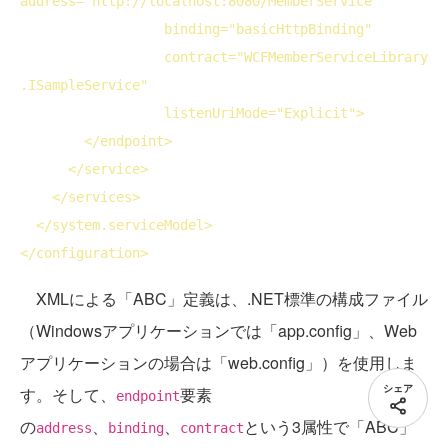
address
="http://localhost:8080/MemberService" 
binding
="basicHttpBinding"
contract
="WCFMemberServiceLibrary
.ISampleService" 
listenUriMode
="Explicit">
</
endpoint
>
</
service
>
</
services
>
</
system
.serviceModel>
</
configuration
>
XMLによる「ABC」定義は、.NET標準の構成ファイル
（Windowsアプリケーションでは「app.config」、Web
アプリケーションの場合は「web.config」）を使用しま
シェア
す。そして、
要素
endpoint
の
、
、
という3属性で「ABC」
address
binding
contract