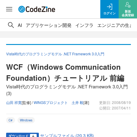
新規
ログイン
会員登録
AI
アプリケーション開発
インフラ
エンジニアの生き
Vista時代のプログラミングモデル .NET Framework 3.0入門
WCF（Windows Communication
Foundation）チュートリアル 前編
Vista時代のプログラミングモデル .NET Framework 3.0入門
(3)
山田 祥寛
[監修] /
WINGSプロジェクト 土井 毅
[著]
更新日: 2008/08/19
公開日: 2007/04/11
C#
Windows
サンプルファイル (20.3 KB)
ダウンロード