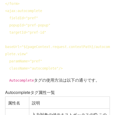
</
form
>
<
ajax:autocomplete
fieldId
="pref"

popupId
="pref-popup"

targetId
="pref-id"

baseUrl
="${pageContext.request.contextPath}/autocom
plete.view"

paramName
="pref"

className
="autocomplete"/>
タグの使用方法は以下の通りです。
Autocomplete
Autocompleteタグ属性一覧
属性名
説明
入力対象の値テキストボックスのID この