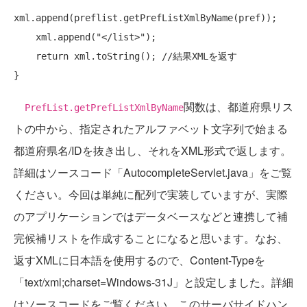
xml.append(preflist.getPrefListXmlByName(pref));

    xml.append(
"</list>"
);

return
 xml.toString(); 
//結果XMLを返す
関数は、都道府県リス
PrefList.getPrefListXmlByName
トの中から、指定されたアルファベット文字列で始まる
都道府県名/IDを抜き出し、それをXML形式で返します。
詳細はソースコード「AutocompleteServlet.java」をご覧
ください。今回は単純に配列で実装していますが、実際
のアプリケーションではデータベースなどと連携して補
完候補リストを作成することになると思います。なお、
返すXMLに日本語を使用するので、Content-Typeを
「text/xml;charset=Windows-31J」と設定しました。詳細
はソースコードをご覧ください。このサーバサイドハン