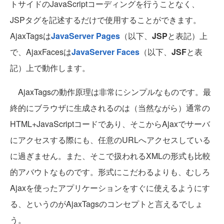
トサイドのJavaScriptコーディングを行うことなく、
JSPタグを記述するだけで使用することができます。
AjaxTagsは
JavaServer Pages
（以下、
JSP
と表記）上
で、AjaxFacesは
JavaServer Faces
（以下、
JSF
と表
記）上で動作します。
AjaxTagsの動作原理は非常にシンプルなものです。最
終的にブラウザに生成されるのは（当然ながら）通常の
HTML+JavaScriptコードであり、そこからAjaxでサーバ
にアクセスする際にも、任意のURLへアクセスしている
に過ぎません。また、そこで扱われるXMLの形式も比較
的アバウトなものです。形式にこだわるよりも、むしろ
Ajaxを使ったアプリケーションをすぐに使えるようにす
る、というのがAjaxTagsのコンセプトと言えるでしょ
う。