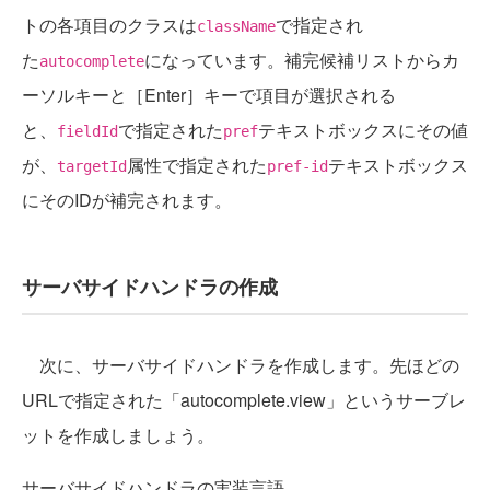
トの各項目のクラスは
で指定され
className
た
になっています。補完候補リストからカ
autocomplete
ーソルキーと［Enter］キーで項目が選択される
と、
で指定された
テキストボックスにその値
fieldId
pref
が、
属性で指定された
テキストボックス
targetId
pref-id
にそのIDが補完されます。
サーバサイドハンドラの作成
次に、サーバサイドハンドラを作成します。先ほどの
URLで指定された「autocomplete.view」というサーブレ
ットを作成しましょう。
サーバサイドハンドラの実装言語