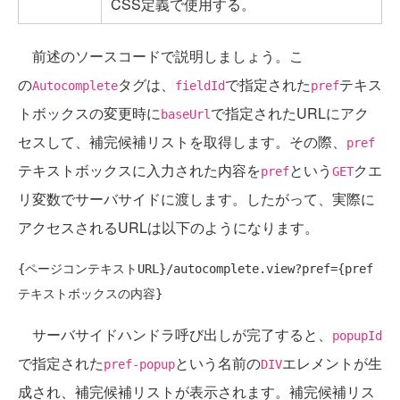
CSS定義で使用する。
前述のソースコードで説明しましょう。こ
の
タグは、
で指定された
テキス
Autocomplete
fieldId
pref
トボックスの変更時に
で指定されたURLにアク
baseUrl
セスして、補完候補リストを取得します。その際、
pref
テキストボックスに入力された内容を
という
クエ
pref
GET
リ変数でサーバサイドに渡します。したがって、実際に
アクセスされるURLは以下のようになります。
{ページコンテキストURL}/autocomplete.view?pref={pref
サーバサイドハンドラ呼び出しが完了すると、
popupId
で指定された
という名前の
エレメントが生
pref-popup
DIV
成され、補完候補リストが表示されます。補完候補リス