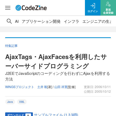
新規
ログイン
会員登録
AI
アプリケーション開発
インフラ
エンジニアの生き
特集記事
AjaxTags・AjaxFacesを利用したサ
ーバーサイドプログラミング
J2EEでJavaScriptのコーディングを行わずにAjaxを利用する
方法
WINGSプロジェクト 土井 毅
[著] /
山田 祥寛
[監修]
更新日: 2006/10/11
公開日: 2005/10/12
Java
XML
サンプルファイル (1.3 MB)
ダウンロード