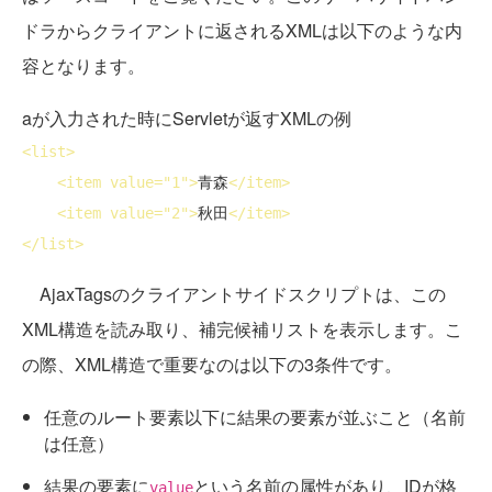
ドラからクライアントに返されるXMLは以下のような内
容となります。
aが入力された時にServletが返すXMLの例
<
list
>
<
item
value
="1">
青森
</
item
>
<
item
value
="2">
秋田
</
item
>
</
list
>
AjaxTagsのクライアントサイドスクリプトは、この
XML構造を読み取り、補完候補リストを表示します。こ
の際、XML構造で重要なのは以下の3条件です。
任意のルート要素以下に結果の要素が並ぶこと（名前
は任意）
結果の要素に
という名前の属性があり、IDが格
value