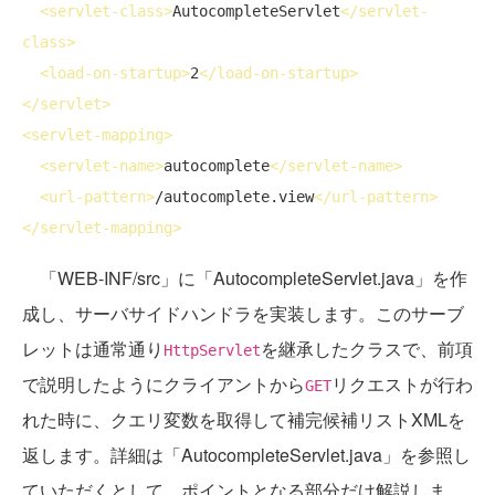
<
servlet-class
>
AutocompleteServlet
</
servlet-
class
>
<
load-on-startup
>
2
</
load-on-startup
>
</
servlet
>
<
servlet-mapping
>
<
servlet-name
>
autocomplete
</
servlet-name
>
<
url-pattern
>
/autocomplete.view
</
url-pattern
>
</
servlet-mapping
>
「WEB-INF/src」に「AutocompleteServlet.java」を作
成し、サーバサイドハンドラを実装します。このサーブ
レットは通常通り
を継承したクラスで、前項
HttpServlet
で説明したようにクライアントから
リクエストが行わ
GET
れた時に、クエリ変数を取得して補完候補リストXMLを
返します。詳細は「AutocompleteServlet.java」を参照し
ていただくとして、ポイントとなる部分だけ解説しま