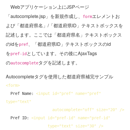
Webアプリケーション上にJSPページ
「autocomplete.jsp」を新規作成し、
エレメントお
form
よび「都道府県名」/「都道府県ID」テキストボックスを
記述します。ここでは「都道府県名」テキストボックス
のidを
、「都道府県ID」テキストボックスのid
pref
を
としています。その後にAjaxTags
pref-id
の
タグを記述します。
autocomplete
Autocompleteタグを使用した都道府県補完サンプル
<
form
>
  Pref Name: 
<
input
id
="pref" 
name
="pref" 
type
="text"

autocomplete
="off" 
size
="20" />
  Pref ID: 
<
input
id
="pref-id" 
name
="pref-id"

type
="text" 
size
="30" />