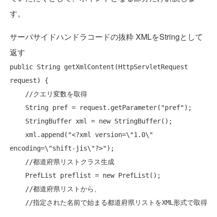
す。
サーバサイドハンドラコードの抜粋 XMLをStringとして
返す
public
 String getXmlContent(HttpServletRequest 
request) {

//クエリ変数を取得
    String pref = request.getParameter(
"pref"
);

    StringBuffer xml = 
new
 StringBuffer();

    xml.append(
"<?xml version=\"1.0\" 
encoding=\"shift-jis\"?>"
);

//都道府県リストクラス生成
    PrefList preflist = 
new
 PrefList();

//都道府県リストから、
//指定された名前で始まる都道府県リストをXML形式で取得