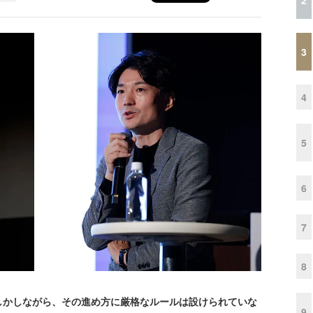
3
4
5
6
7
8
かしながら、その進め方に厳格なルールは設けられていな
9