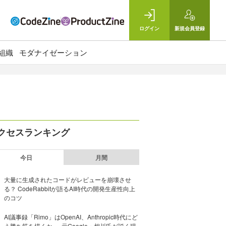
ログイン
新規
会員登録
組織
モダナイゼーション
クセスランキング
今日
月間
大量に生成されたコードがレビューを崩壊させ
る？ CodeRabbitが語るAI時代の開発生産性向上
のコツ
AI議事録「Rimo」はOpenAI、Anthropic時代にど
う勝ち筋を描くか──元Google・相川氏が説く現