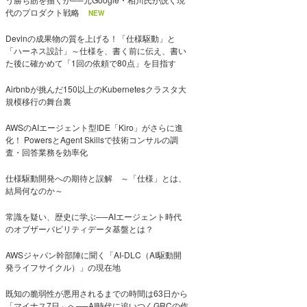
代のプロダクト戦略
NEW
Devinの成果物の質を上げる！「仕様駆動」と
「ハーネス設計」～仕様を、書く前に伝え、書い
た後に確かめて「1回の依頼で80点」を目指す
Airbnbが挑んだ150以上のKubernetesクラスタ大
規模移行の舞台裏
AWSのAIエージェント型IDE「Kiro」がさらに進
化！ PowersとAgent Skillsで技術コンサルの調
査・回答業務を効率化
仕様駆動開発への期待と誤解 ～「仕様」とは、
結局何なのか～
常識を疑い、歴史に学ぶ──AIエージェント時代
のオブザーバビリティデータ基盤とは？
AWSジャパン幹部陣に聞く「AI-DLC（AI駆動開
発ライフサイクル）」の現在地
既知の脆弱性が悪用されるまでの時間は63日から
「マイナス7日」へ──AI時代に追いつくGRCの作