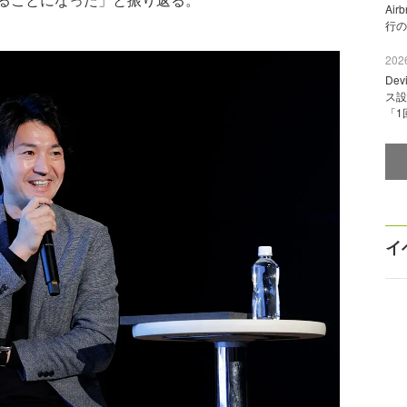
Ai
行の
2026
De
ス設
「1
イ