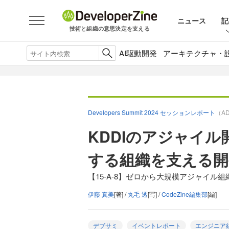
ニュース
記
技術と組織の意思決定を支える
AI駆動開発
アーキテクチャ・
Developers Summit 2024 セッションレポート
（A
KDDIのアジャイ
する組織を支える開
【15-A-8】ゼロから大規模アジャイ
伊藤 真美
[著] /
丸毛 透
[写] /
CodeZine編集部
[編]
デブサミ
イベントレポート
エンジニア