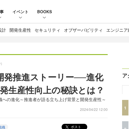
事
イベント
BOOKS
設計
開発生産性
セキュリティ
オブザーバビリティ
エンジニア
D）
ル開発推進ストーリー──進化
ア
発生産性向上の秘訣とは？
ル組織への進化～推進者が語る立ち上げ背景と開発生産性～
1
2024/04/22 12:00
ポスト
組織
2