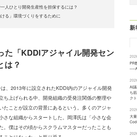
で一人ひとり開発生産性を担保するには？
働ける」環境づくりをするために
新
た「KDDIアジャイル開発セン
2026
とは？
PR
──
2026
AI
は、2013年に設立されたKDDI内のアジャイル開発
ち筋
立ち上げられる中、開発組織の受発注関係の整理や
クト
いたことが設立の背景にあるという。多くのアジャ
2026
大量
小さな組織からスタートした。岡澤氏は「小さな会
Co
た。僕はその頃からスクラムマスターだったことも
2026
ることになった」と振り返る。