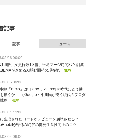
着記事
記事
ニュース
/08/06 09:00
数1.6倍、変更行数1.8倍、平均マージ時間37%削減
ABEMAが進めるAI駆動開発の現在地
NEW
/08/05 09:00
議事録「Rimo」はOpenAI、Anthropic時代にどう勝
を描くか──元Google・相川氏が説く現代のプロダ
戦略
NEW
/08/04 11:00
に生成されたコードがレビューを崩壊させる？
deRabbitが語るAI時代の開発生産性向上のコツ
/08/04 09:00