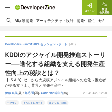
新規
ログイン
会員登録
AI駆動開発
アーキテクチャ・設計
開発生産性
セキュ
Developers Summit 2024 セッションレポート
（AD）
KDDIのアジャイル開発推進ストーリ
ー──進化する組織を支える開発生産
性向上の秘訣とは？
【15-A-8】ゼロから大規模アジャイル組織への進化～推進者
が語る立ち上げ背景と開発生産性～
伊藤 真美
[著] /
丸毛 透
[写] /
CodeZine編集部
[編]
2024/04/22 12:00
デブサミ
イベントレポート
エンジニア組織