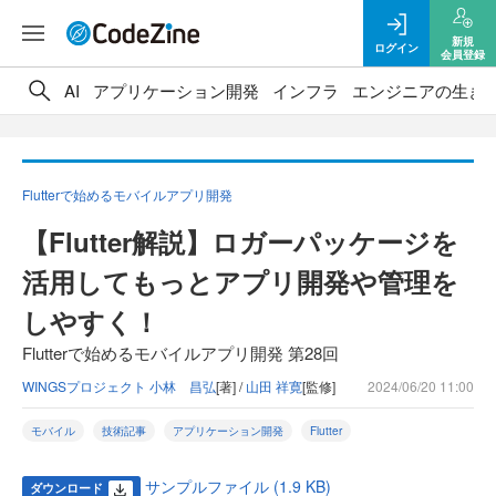
新規
ログイン
会員登録
AI
アプリケーション開発
インフラ
エンジニアの生き
Flutterで始めるモバイルアプリ開発
【Flutter解説】ロガーパッケージを
活用してもっとアプリ開発や管理を
しやすく！
Flutterで始めるモバイルアプリ開発 第28回
WINGSプロジェクト 小林 昌弘
[著] /
山田 祥寛
[監修]
2024/06/20 11:00
モバイル
技術記事
アプリケーション開発
Flutter
サンプルファイル (1.9 KB)
ダウンロード