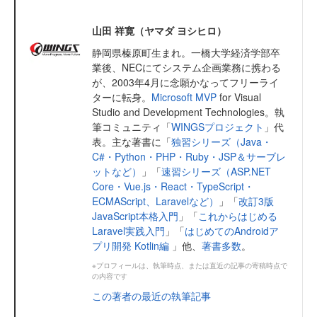
山田 祥寛（ヤマダ ヨシヒロ）
静岡県榛原町生まれ。一橋大学経済学部卒
業後、NECにてシステム企画業務に携わる
が、2003年4月に念願かなってフリーライ
ターに転身。
Microsoft MVP
for Visual
Studio and Development Technologies。執
筆コミュニティ「
WINGSプロジェクト
」代
表。主な著書に「
独習シリーズ（Java・
C#・Python・PHP・Ruby・JSP＆サーブレ
ットなど）
」「
速習シリーズ（ASP.NET
Core・Vue.js・React・TypeScript・
ECMAScript、Laravelなど）
」「
改訂3版
JavaScript本格入門
」「
これからはじめる
Laravel実践入門
」「
はじめてのAndroidア
プリ開発 Kotlin編
」他、
著書多数
。
※プロフィールは、執筆時点、または直近の記事の寄稿時点で
の内容です
この著者の最近の執筆記事