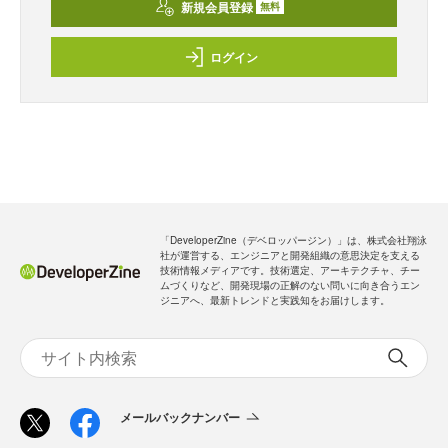
新規会員登録
無料
ログイン
「DeveloperZine（デベロッパージン）」は、株式会社翔泳
社が運営する、エンジニアと開発組織の意思決定を支える
技術情報メディアです。技術選定、アーキテクチャ、チー
ムづくりなど、開発現場の正解のない問いに向き合うエン
ジニアへ、最新トレンドと実践知をお届けします。
メールバックナンバー