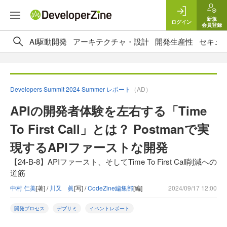
新規
ログイン
会員登録
AI駆動開発
アーキテクチャ・設計
開発生産性
セキュ
Developers Summit 2024 Summer レポート
（AD）
APIの開発者体験を左右する「Time
To First Call」とは？ Postmanで実
現するAPIファーストな開発
【24-B-8】APIファースト、そしてTime To First Call削減への
道筋
中村 仁美
[著] /
川又 眞
[写] /
CodeZine編集部
[編]
2024/09/17 12:00
開発プロセス
デブサミ
イベントレポート