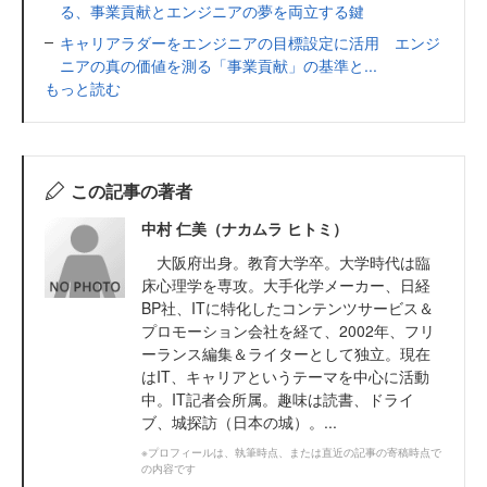
る、事業貢献とエンジニアの夢を両立する鍵
キャリアラダーをエンジニアの目標設定に活用 エンジ
ニアの真の価値を測る「事業貢献」の基準と...
もっと読む
この記事の著者
中村 仁美（ナカムラ ヒトミ）
大阪府出身。教育大学卒。大学時代は臨
床心理学を専攻。大手化学メーカー、日経
BP社、ITに特化したコンテンツサービス＆
プロモーション会社を経て、2002年、フリ
ーランス編集＆ライターとして独立。現在
はIT、キャリアというテーマを中心に活動
中。IT記者会所属。趣味は読書、ドライ
ブ、城探訪（日本の城）。...
※プロフィールは、執筆時点、または直近の記事の寄稿時点で
の内容です