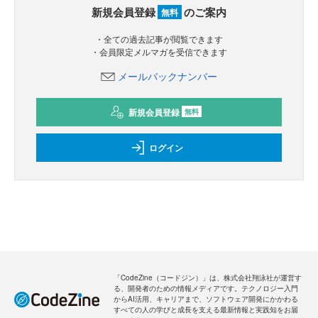
新規会員登録
のご案内
無料
・全ての過去記事が閲覧できます
・会員限定メルマガを受信できます
メールバックナンバー
新規会員登録
無料
ログイン
「CodeZine（コードジン）」は、株式会社翔泳社が運営す
る、開発者のための情報メディアです。テクノロジー入門
からAI活用、キャリアまで、ソフトウェア開発にかかわる
すべての人の学びと成長を支える最新情報と実践知をお届