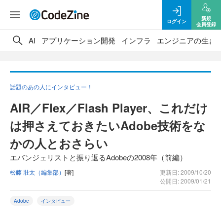
新規
ログイン
会員登録
AI
アプリケーション開発
インフラ
エンジニアの生き
話題のあの人にインタビュー！
AIR／Flex／Flash Player、これだけ
は押さえておきたいAdobe技術をな
かの人とおさらい
エバンジェリストと振り返るAdobeの2008年（前編）
松藤 壯太（編集部）
[著]
更新日: 2009/10/20
公開日: 2009/01/21
Adobe
インタビュー