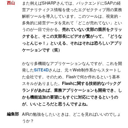
西山
また例えばSHARPさんでは、バックエンドにSAPの経
営アナリティクス情報を使ったエグゼクティブ用の業務
解析ツールを導入しています。このツールは、視覚的・
多角的に経営データを見れて「どこが売れてない」とい
うのが一目で分かる。
売れていない支部の箇所をクリッ
クすると、そこの支部長にビデオが繋がって、「どうな
っとんじゃ！」といえる、それはそれは恐ろしいアプリ
ケーションです（笑）
かなり多機能なアプリケーションなんですが、これを開
発した
さんは、元々Web制作系からスタートし
SiTE4D
た会社です。そのため、Flashで何か作れるという基本
スキルがありました。
Flashに関する技術的なバックグ
ランドがあれば、業務アプリケーションも開発でき、し
かも機能追加の要望にもすぐに対応にできるというの
が、いいところだと思うんですよね。
編集部
AIRの勉強をしたいときは、どこを見ればいいのでしょ
うか？