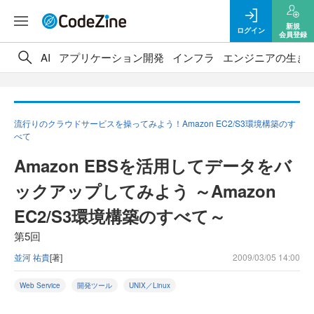
新規
ログイン
会員登録
AI
アプリケーション開発
インフラ
エンジニアの生き
流行りのクラウドサービスを操ってみよう！Amazon EC2/S3環境構築のす
べて
Amazon EBSを活用してデータをバ
ックアップしてみよう ～Amazon
EC2/S3環境構築のすべて～
第5回
並河 祐貴
[著]
2009/03/05 14:00
Web Service
開発ツール
UNIX／Linux