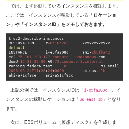
では、まず起動しているインスタンスを確認します。
ここでは、インスタンスが稼動している
「ロケーショ
ン」や「インスタンスID」をメモしておきます。
$ ec2
-
describe
-
instances

RESERVATION     r
-
0c16c265
      xxxxxxxxxxxx    
default
INSTANCE        i
-
e5fa208c      ami
-
2b5fba42
ec2
-
75
-
101
-
198
-
177.compute
-
1.amazonaws
.
com      
domU
-
12
-
31
-
39
-
00
-
A9
-
73.compute
-
1.internal
running fedora_test     
0
               m1
.
small 
2008
-
08
-
24T11
:
28
:
24
+
0000
        us
-
east
-
1b
aki
-
a71cf9ce    ari
-
a51cf9cc
上記の例では、インスタンスIDは「
」、イ
i-e5fa208c
ンスタンスの稼動ロケーションは「
」となり
us-east-1b
ます。
次に、EBSボリューム（仮想ディスク）を作成しま