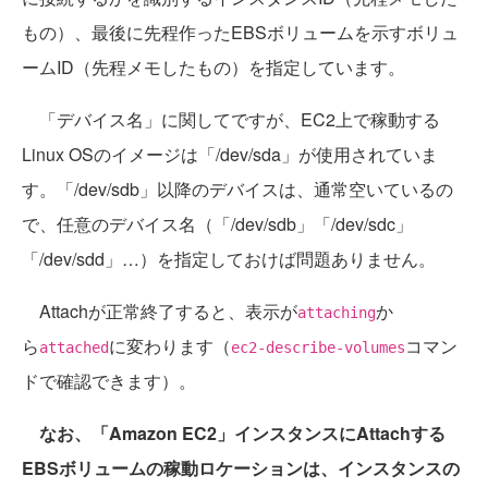
もの）、最後に先程作ったEBSボリュームを示すボリュ
ームID（先程メモしたもの）を指定しています。
「デバイス名」に関してですが、EC2上で稼動する
Linux OSのイメージは「/dev/sda」が使用されていま
す。「/dev/sdb」以降のデバイスは、通常空いているの
で、任意のデバイス名（「/dev/sdb」「/dev/sdc」
「/dev/sdd」…）を指定しておけば問題ありません。
Attachが正常終了すると、表示が
か
attaching
ら
に変わります（
コマン
attached
ec2-describe-volumes
ドで確認できます）。
なお、「Amazon EC2」インスタンスにAttachする
EBSボリュームの稼動ロケーションは、インスタンスの