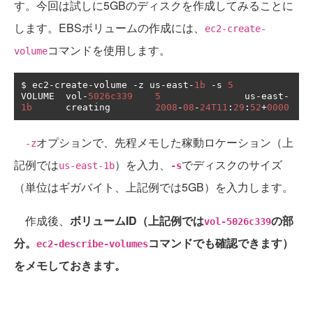
す。今回は試しに5GBのディスクを作成してみることに
します。EBSボリュームの作成には、
ec2-create-
コマンドを使用します。
volume
$ ec2
-
create
-
volume 
-
z us
-
east
-
1b
-
s 
5
VOLUME  vol
-
5026c339
5
               us
-
east
-
1b
      creating        
2008
-
08
-
24T11
:
29
:
52
+
0000
オプションで、先程メモした稼動ロケーション（上
-z
記例では
）を入力、
でディスクのサイズ
us-east-1b
-s
（単位はギガバイト、上記例では5GB）を入力します。
作成後、
ボリュームID
（上記例では
の部
vol-5026c339
分。
コマンドでも確認できます）
ec2-describe-volumes
をメモしておきます。