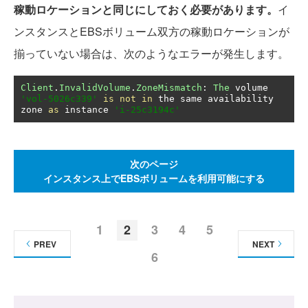
稼動ロケーションと同じにしておく必要があります。
イ
ンスタンスとEBSボリューム双方の稼動ロケーションが
揃っていない場合は、次のようなエラーが発生します。
Client
.
InvalidVolume
.
ZoneMismatch
:
The
 volume 
'vol-5026c339'
is
not
in
 the same availability 
zone 
as
 instance 
'i-25c3194c'
次のページ
インスタンス上でEBSボリュームを利用可能にする
1
2
3
4
5
PREV
NEXT
6