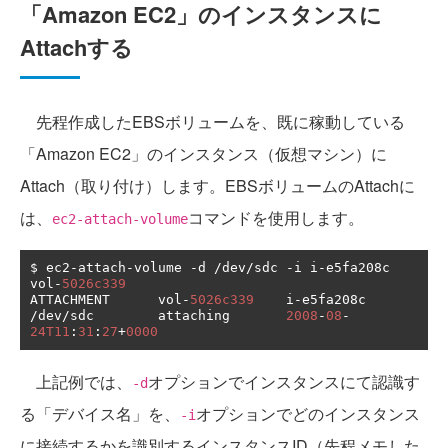
「Amazon EC2」のインスタンスに
Attachする
先程作成したEBSボリュームを、既に稼動している
「Amazon EC2」のインスタンス（仮想マシン）に
Attach（取り付け）します。EBSボリュームのAttachに
は、
コマンドを使用します。
ec2-attach-volume
$ ec2
-
attach
-
volume 
-
d 
/
dev
/
sdc 
-
i i
-
e5fa208c 
vol
-
5026c339
ATTACHMENT      vol
-
5026c339
    i
-
e5fa208c      
/
dev
/
sdc        attaching       
2008
-
08
-
24T11
:
31
:
27
+
0000
上記例では、
オプションでインスタンスにて認識す
-d
る「デバイス名」を、
オプションでどのインスタンス
-i
に接続するかを識別するインスタンスID（先程メモした