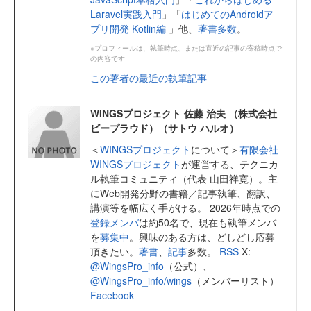
Laravel実践入門
」「
はじめてのAndroidア
プリ開発 Kotlin編
」他、
著書多数
。
※プロフィールは、執筆時点、または直近の記事の寄稿時点で
の内容です
この著者の最近の執筆記事
WINGSプロジェクト 佐藤 治夫 （株式会社
ビープラウド）（サトウ ハルオ）
＜
WINGSプロジェクト
について＞
有限会社
WINGSプロジェクト
が運営する、テクニカ
ル執筆コミュニティ（代表 山田祥寛）。主
にWeb開発分野の書籍／記事執筆、翻訳、
講演等を幅広く手がける。 2026年時点での
登録メンバ
は約50名で、現在も執筆メンバ
を
募集中
。興味のある方は、どしどし応募
頂きたい。
著書
、
記事
多数。
RSS
X:
@WingsPro_info
（公式）、
@WingsPro_info/wings
（メンバーリスト）
Facebook