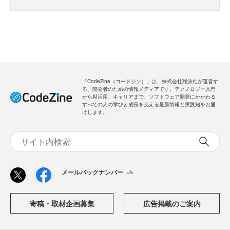
「CodeZine（コードジン）」は、株式会社翔泳社が運営す
る、開発者のための情報メディアです。テクノロジー入門
からAI活用、キャリアまで、ソフトウェア開発にかかわる
すべての人の学びと成長を支える最新情報と実践知をお届
けします。
メールバックナンバー
寄稿・取材企画募集
広告掲載のご案内