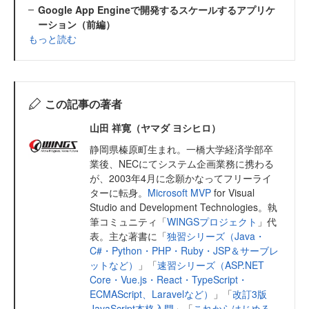
Google App Engineで開発するスケールするアプリケ
ーション（前編）
もっと読む
この記事の著者
山田 祥寛（ヤマダ ヨシヒロ）
静岡県榛原町生まれ。一橋大学経済学部卒
業後、NECにてシステム企画業務に携わる
が、2003年4月に念願かなってフリーライ
ターに転身。
Microsoft MVP
for Visual
Studio and Development Technologies。執
筆コミュニティ「
WINGSプロジェクト
」代
表。主な著書に「
独習シリーズ（Java・
C#・Python・PHP・Ruby・JSP＆サーブレ
ットなど）
」「
速習シリーズ（ASP.NET
Core・Vue.js・React・TypeScript・
ECMAScript、Laravelなど）
」「
改訂3版
JavaScript本格入門
」「
これからはじめる