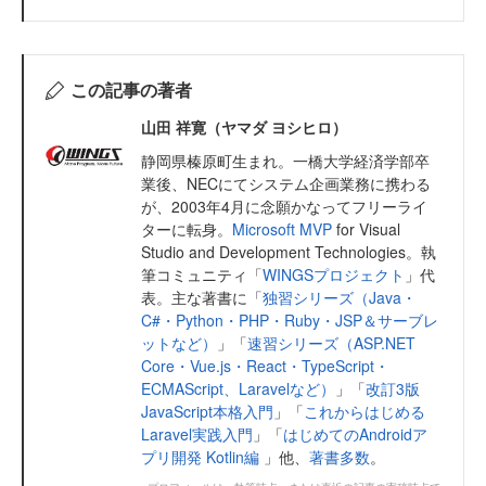
この記事の著者
山田 祥寛（ヤマダ ヨシヒロ）
静岡県榛原町生まれ。一橋大学経済学部卒
業後、NECにてシステム企画業務に携わる
が、2003年4月に念願かなってフリーライ
ターに転身。
Microsoft MVP
for Visual
Studio and Development Technologies。執
筆コミュニティ「
WINGSプロジェクト
」代
表。主な著書に「
独習シリーズ（Java・
C#・Python・PHP・Ruby・JSP＆サーブレ
ットなど）
」「
速習シリーズ（ASP.NET
Core・Vue.js・React・TypeScript・
ECMAScript、Laravelなど）
」「
改訂3版
JavaScript本格入門
」「
これからはじめる
Laravel実践入門
」「
はじめてのAndroidア
プリ開発 Kotlin編
」他、
著書多数
。