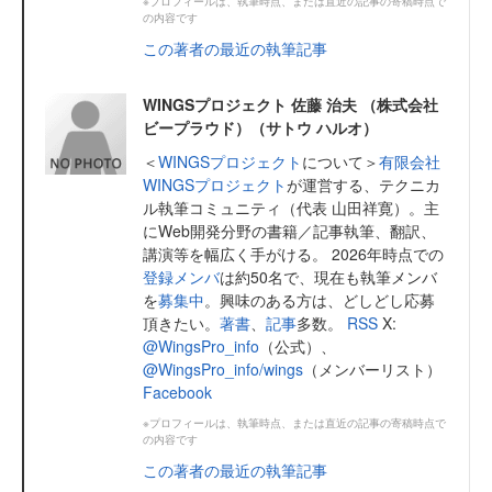
※プロフィールは、執筆時点、または直近の記事の寄稿時点で
の内容です
この著者の最近の執筆記事
WINGSプロジェクト 佐藤 治夫 （株式会社
ビープラウド）（サトウ ハルオ）
＜
WINGSプロジェクト
について＞
有限会社
WINGSプロジェクト
が運営する、テクニカ
ル執筆コミュニティ（代表 山田祥寛）。主
にWeb開発分野の書籍／記事執筆、翻訳、
講演等を幅広く手がける。 2026年時点での
登録メンバ
は約50名で、現在も執筆メンバ
を
募集中
。興味のある方は、どしどし応募
頂きたい。
著書
、
記事
多数。
RSS
X:
@WingsPro_info
（公式）、
@WingsPro_info/wings
（メンバーリスト）
Facebook
※プロフィールは、執筆時点、または直近の記事の寄稿時点で
の内容です
この著者の最近の執筆記事