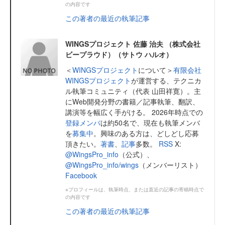
の内容です
この著者の最近の執筆記事
WINGSプロジェクト 佐藤 治夫 （株式会社
ビープラウド）（サトウ ハルオ）
＜
WINGSプロジェクト
について＞
有限会社
WINGSプロジェクト
が運営する、テクニカ
ル執筆コミュニティ（代表 山田祥寛）。主
にWeb開発分野の書籍／記事執筆、翻訳、
講演等を幅広く手がける。 2026年時点での
登録メンバ
は約50名で、現在も執筆メンバ
を
募集中
。興味のある方は、どしどし応募
頂きたい。
著書
、
記事
多数。
RSS
X:
@WingsPro_info
（公式）、
@WingsPro_info/wings
（メンバーリスト）
Facebook
※プロフィールは、執筆時点、または直近の記事の寄稿時点で
の内容です
この著者の最近の執筆記事