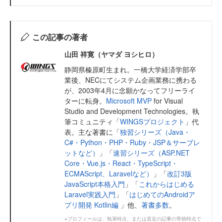
この記事の著者
山田 祥寛（ヤマダ ヨシヒロ）
静岡県榛原町生まれ。一橋大学経済学部卒
業後、NECにてシステム企画業務に携わる
が、2003年4月に念願かなってフリーライ
ターに転身。
Microsoft MVP
for Visual
Studio and Development Technologies。執
筆コミュニティ「
WINGSプロジェクト
」代
表。主な著書に「
独習シリーズ（Java・
C#・Python・PHP・Ruby・JSP＆サーブレ
ットなど）
」「
速習シリーズ（ASP.NET
Core・Vue.js・React・TypeScript・
ECMAScript、Laravelなど）
」「
改訂3版
JavaScript本格入門
」「
これからはじめる
Laravel実践入門
」「
はじめてのAndroidア
プリ開発 Kotlin編
」他、
著書多数
。
※プロフィールは、執筆時点、または直近の記事の寄稿時点で