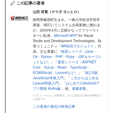
この記事の著者
山田 祥寛（ヤマダ ヨシヒロ）
静岡県榛原町生まれ。一橋大学経済学部卒
業後、NECにてシステム企画業務に携わる
が、2003年4月に念願かなってフリーライ
ターに転身。
Microsoft MVP
for Visual
Studio and Development Technologies。執
筆コミュニティ「
WINGSプロジェクト
」代
表。主な著書に「
独習シリーズ（Java・
C#・Python・PHP・Ruby・JSP＆サーブレ
ットなど）
」「
速習シリーズ（ASP.NET
Core・Vue.js・React・TypeScript・
ECMAScript、Laravelなど）
」「
改訂3版
JavaScript本格入門
」「
これからはじめる
Laravel実践入門
」「
はじめてのAndroidア
プリ開発 Kotlin編
」他、
著書多数
。
※プロフィールは、執筆時点、または直近の記事の寄稿時点で
の内容です
この著者の最近の執筆記事