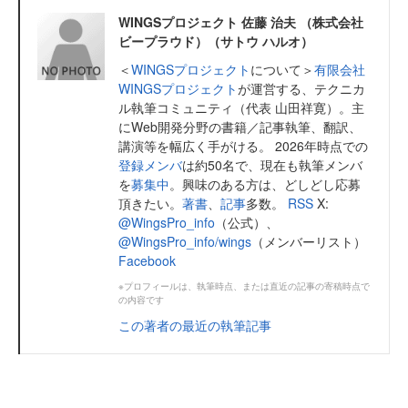
WINGSプロジェクト 佐藤 治夫 （株式会社
ビープラウド）（サトウ ハルオ）
＜
WINGSプロジェクト
について＞
有限会社
WINGSプロジェクト
が運営する、テクニカ
ル執筆コミュニティ（代表 山田祥寛）。主
にWeb開発分野の書籍／記事執筆、翻訳、
講演等を幅広く手がける。 2026年時点での
登録メンバ
は約50名で、現在も執筆メンバ
を
募集中
。興味のある方は、どしどし応募
頂きたい。
著書
、
記事
多数。
RSS
X:
@WingsPro_info
（公式）、
@WingsPro_info/wings
（メンバーリスト）
Facebook
※プロフィールは、執筆時点、または直近の記事の寄稿時点で
の内容です
この著者の最近の執筆記事