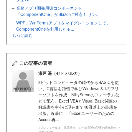
業務アプリ開発用UIコンポーネント
「ComponentOne」がBlazorに対応！ サン...
WPF／WinFormsアプリをマイグレーションして、
ComponentOneを利用したモ...
もっと読む
この記事の著者
瀬戸 遥（セト ハルカ）
8ビットコンピュータの時代からBASICを使
い、C言語を独習で学びWindows 3.1のフリ
ーソフトを作成、NiftyServeのフォーラムな
どで配布。Excel VBAとVisual Basic関連の
解説書を中心に現在まで40冊以上の書籍を
出版。近著に、「Excelユーザーのための
Access再...
※プロフィールは、執筆時点、または直近の記事の寄稿時点で