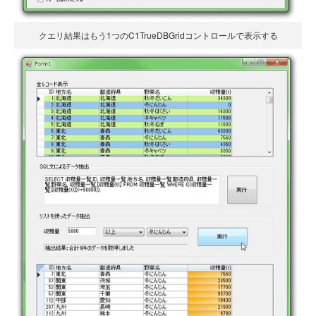
クエリ結果はもう1つのC1TrueDBGridコントロールで表示する