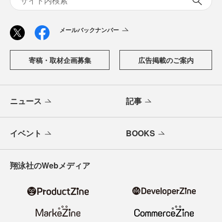
「CodeZine（コードジン）」は、株式会社翔泳社が運営す
る、開発者のための情報メディアです。テクノロジー入門
からAI活用、キャリアまで、ソフトウェア開発にかかわる
すべての人の学びと成長を支える最新情報と実践知をお届
けします。
メールバックナンバー
寄稿・取材企画募集
広告掲載のご案内
ニュース
記事