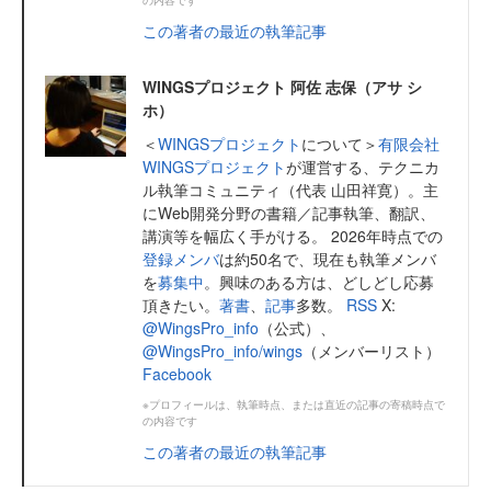
この著者の最近の執筆記事
WINGSプロジェクト 阿佐 志保（アサ シ
ホ）
＜
WINGSプロジェクト
について＞
有限会社
WINGSプロジェクト
が運営する、テクニカ
ル執筆コミュニティ（代表 山田祥寛）。主
にWeb開発分野の書籍／記事執筆、翻訳、
講演等を幅広く手がける。 2026年時点での
登録メンバ
は約50名で、現在も執筆メンバ
を
募集中
。興味のある方は、どしどし応募
頂きたい。
著書
、
記事
多数。
RSS
X:
@WingsPro_info
（公式）、
@WingsPro_info/wings
（メンバーリスト）
Facebook
※プロフィールは、執筆時点、または直近の記事の寄稿時点で
の内容です
この著者の最近の執筆記事