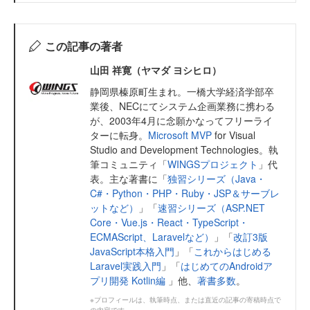
この記事の著者
山田 祥寛（ヤマダ ヨシヒロ）
静岡県榛原町生まれ。一橋大学経済学部卒
業後、NECにてシステム企画業務に携わる
が、2003年4月に念願かなってフリーライ
ターに転身。
Microsoft MVP
for Visual
Studio and Development Technologies。執
筆コミュニティ「
WINGSプロジェクト
」代
表。主な著書に「
独習シリーズ（Java・
C#・Python・PHP・Ruby・JSP＆サーブレ
ットなど）
」「
速習シリーズ（ASP.NET
Core・Vue.js・React・TypeScript・
ECMAScript、Laravelなど）
」「
改訂3版
JavaScript本格入門
」「
これからはじめる
Laravel実践入門
」「
はじめてのAndroidア
プリ開発 Kotlin編
」他、
著書多数
。
※プロフィールは、執筆時点、または直近の記事の寄稿時点で
の内容です