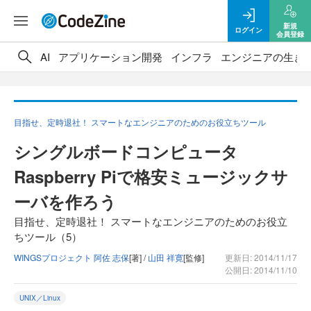
新規
ログイン
会員登録
AI
アプリケーション開発
インフラ
エンジニアの生き
目指せ、定時退社！ スマートなエンジニアのためのお役立ちツール
シングルボードコンピュータ
Raspberry Piで格安ミュージックサ
ーバを作ろう
目指せ、定時退社！ スマートなエンジニアのためのお役立
ちツール（5）
WINGSプロジェクト 阿佐 志保
[著] /
山田 祥寛
[監修]
更新日: 2014/11/17
公開日: 2014/11/10
UNIX／Linux