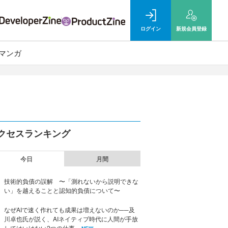
ログイン
新規
会員登録
マンガ
クセスランキング
今日
月間
技術的負債の誤解 〜「測れないから説明できな
い」を越えることと認知的負債について〜
なぜAIで速く作れても成果は増えないのか──及
川卓也氏が説く、AIネイティブ時代に人間が手放
してはいけない2つの仕事