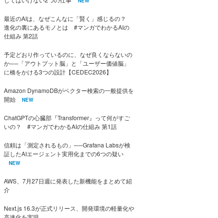
NEW
最近のAIは、なぜこんなに「賢く」感じるの？
進化の裏にあるモノとは #マンガでわかるAIの
仕組み 第2話
予定どおり作っているのに、なぜ良くならないの
か──「アウトプット脳」と「ユーザー価値脳」
に橋をかける3つの設計【CEDEC2026】
Amazon DynamoDBがベクター検索の一般提供を
開始
NEW
ChatGPTの心臓部『Transformer』って何がすご
いの？ #マンガでわかるAIの仕組み 第1話
信頼は「測定されるもの」──Grafana Labsが検
証したAIエージェント実用化までの6つの疑い
NEW
AWS、7月27日週に発表した新機能をまとめて紹
介
Next.js 16.3が正式リリース、開発環境の軽量化や
高速化を実現