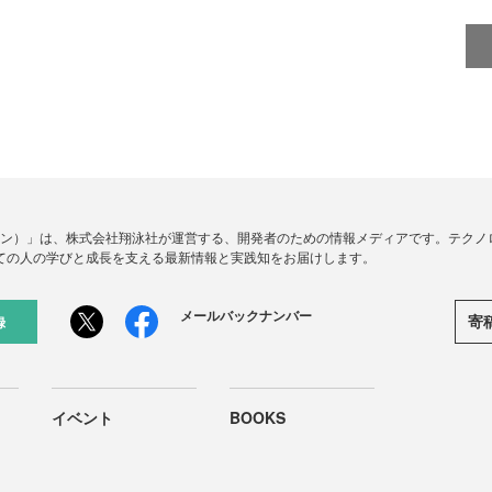
ードジン）」は、株式会社翔泳社が運営する、開発者のための情報メディアです。テク
ての人の学びと成長を支える最新情報と実践知をお届けします。
メールバックナンバー
寄
録
イベント
BOOKS