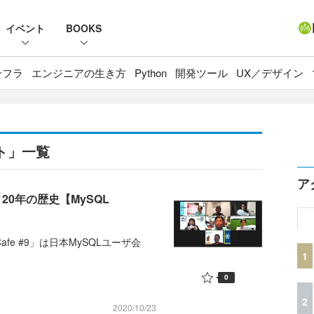
イベント
BOOKS
ンフラ
エンジニアの生き方
Python
開発ツール
UX／デザイン
ポート」一覧
ア
20年の歴史【MySQL
 Cafe #9」は日本MySQLユーザ会
1
0
2
2020/10/23