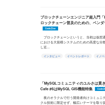
ブロックチェーンエンジニア超入門「Bloc
ロックチェーン普及のための、ベンダ
CodeZine
ブロックチェーンというと、当初は仮想通
における大規模システムのための高度な分
し近...
インタビュー
イベントレポート
イノベ
「MySQLコミュニティのユルさは貫きたい
Cafe #6はMySQL GIS機能特集
CodeZ
夜のオラクルで行う開発者向けコミュニティ「Or
クル技術に限定せず、幅広いテーマを取り扱い