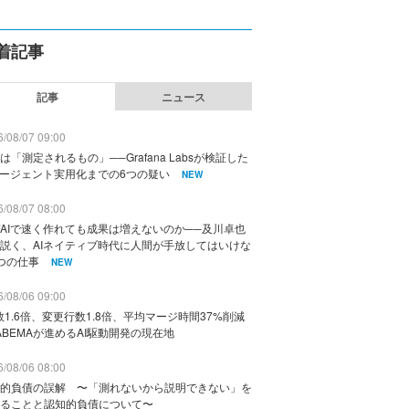
着記事
記事
ニュース
/08/07 09:00
は「測定されるもの」──Grafana Labsが検証した
エージェント実用化までの6つの疑い
NEW
/08/07 08:00
AIで速く作れても成果は増えないのか──及川卓也
説く、AIネイティブ時代に人間が手放してはいけな
つの仕事
NEW
/08/06 09:00
数1.6倍、変更行数1.8倍、平均マージ時間37%削減
ABEMAが進めるAI駆動開発の現在地
/08/06 08:00
的負債の誤解 〜「測れないから説明できない」を
ることと認知的負債について〜