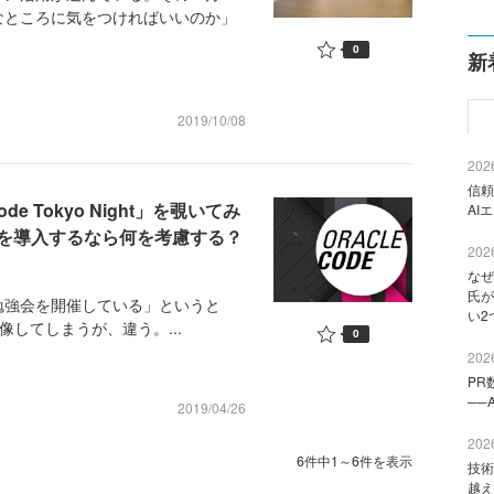
なところに気をつければいいのか」
0
新
2019/10/08
2026
信頼
e Tokyo Night」を覗いてみ
AI
を導入するなら何を考慮する？
2026
なぜ
氏が
強会を開催している」というと
い2
と想像してしまうが、違う。...
0
2026
PR
──
2019/04/26
2026
6件中1～6件を表示
技術
越え