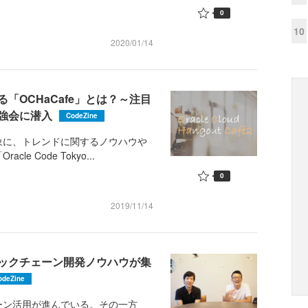
0
10
2020/01/14
「OCHaCafe」とは？～注目
勉強会に潜入
CodeZine
に、トレンドに関するノウハウや
 Code Tokyo...
0
2019/11/14
ックチェーン開発ノウハウが集
odeZine
ン活用が進んでいる。その一方