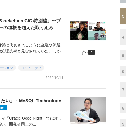
3
kchain GIG 特別編」〜ブ
ーの垣根を超えた取り組み
4
貨に代表されるように金融や流通
散処理技術と見なされていた。しか
0
5
ーション
コミュニティ
6
2020/10/14
7
」～MySQL Technology
8
ine
acle Code Night」ではオラ
9
、開発者同士の...