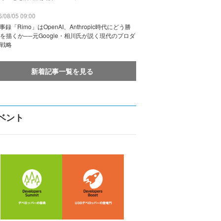
/08/05 09:00
議事録「Rimo」はOpenAI、Anthropic時代にどう勝
を描くか──元Google・相川氏が説く現代のプロダ
戦略
新着記事一覧を見る
ベント