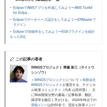
EclipseでAWSアプリを作成してみよう〜AWS Toolkit
for Eclips...
Eclipseでデータベース設計をしてみよう〜ERMasterプ
ラグイン
EclipseでGit操作をしてみよう〜EGitプラグインを紹介
もっと読む
この記事の著者
WINGSプロジェクト 齊藤 新三（サイトウ
シンゾウ）
＜
WINGSプロジェクト
について＞
有限会社
WINGSプロジェクト
が運営する、テクニカ
ル執筆コミュニティ（代表 山田祥寛）。主
にWeb開発分野の書籍／記事執筆、翻訳、
講演等を幅広く手がける。 2026年時点での
登録メンバ
は約50名で、現在も執筆メンバ