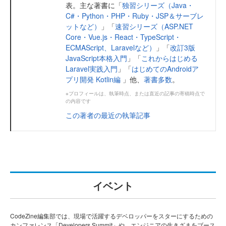
表。主な著書に「
独習シリーズ（Java・
C#・Python・PHP・Ruby・JSP＆サーブレ
ットなど）
」「
速習シリーズ（ASP.NET
Core・Vue.js・React・TypeScript・
ECMAScript、Laravelなど）
」「
改訂3版
JavaScript本格入門
」「
これからはじめる
Laravel実践入門
」「
はじめてのAndroidア
プリ開発 Kotlin編
」他、
著書多数
。
※プロフィールは、執筆時点、または直近の記事の寄稿時点で
の内容です
この著者の最近の執筆記事
イベント
CodeZine編集部では、現場で活躍するデベロッパーをスターにするための
カンファレンス「Developers Summit」や、エンジニアの生きざまをブース