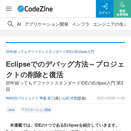
新規
ログイン
会員登録
AI
アプリケーション開発
インフラ
エンジニアの生き
20年経ってもデファクトスタンダードIDEのEclipse入門
Eclipseでのデバッグ方法～プロジェ
クトの削除と復活
20年経ってもデファクトスタンダードIDEのEclipse入門 第3
回
WINGSプロジェクト 齊藤 新三
[著] /
山田 祥寛
[監修]
2021/02/09 11:00
Java
アプリケーション開発
本連載では、IDEの1つであるEclipseを紹介していきます。