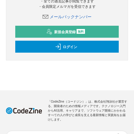
・全ての過去記事が閲覧できます
・会員限定メルマガを受信できます
メールバックナンバー
新規会員登録
無料
ログイン
「CodeZine（コードジン）」は、株式会社翔泳社が運営す
る、開発者のための情報メディアです。テクノロジー入門
からAI活用、キャリアまで、ソフトウェア開発にかかわる
すべての人の学びと成長を支える最新情報と実践知をお届
けします。