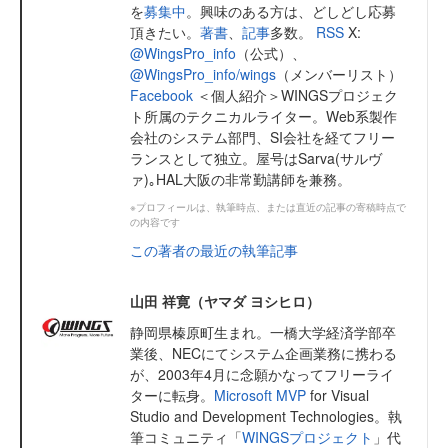
を
募集中
。興味のある方は、どしどし応募
頂きたい。
著書
、
記事
多数。
RSS
X:
@WingsPro_info
（公式）、
@WingsPro_info/wings
（メンバーリスト）
Facebook
＜個人紹介＞WINGSプロジェク
ト所属のテクニカルライター。Web系製作
会社のシステム部門、SI会社を経てフリー
ランスとして独立。屋号はSarva(サルヴ
ァ)｡HAL大阪の非常勤講師を兼務。
※プロフィールは、執筆時点、または直近の記事の寄稿時点で
の内容です
この著者の最近の執筆記事
山田 祥寛（ヤマダ ヨシヒロ）
静岡県榛原町生まれ。一橋大学経済学部卒
業後、NECにてシステム企画業務に携わる
が、2003年4月に念願かなってフリーライ
ターに転身。
Microsoft MVP
for Visual
Studio and Development Technologies。執
筆コミュニティ「
WINGSプロジェクト
」代