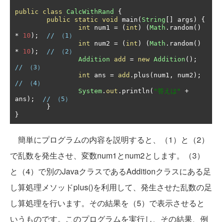
public
class
CalcWithRand
{
public
static
void
 main
(
String
[]
 args
)
{
int
 num1 
=
(
int
)
(
Math
.
random
()
*
10
);
// （1）
int
 num2 
=
(
int
)
(
Math
.
random
()
*
10
);
// （2）
Addition
add
=
new
Addition
();
// （3）
int
 ans 
=
add
.
plus
(
num1
,
 num2
);
// （4）
System
.
out
.
println
(
"答えは"
+
ans
);
// （5）
}
}
簡単にプログラムの内容を説明すると、（1）と（2）
で乱数を発生させ、変数num1とnum2とします。（3）
と（4）で別のJavaクラスであるAdditionクラスにある足
し算処理メソッドplus()を利用して、発生させた乱数の足
し算処理を行います。その結果を（5）で表示させると
いうものです。このプログラムを実行し、その結果、例