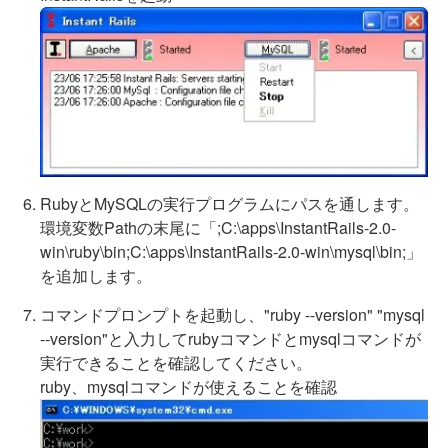
RubyとMySQLの実行プログラムにパスを通します。
環境変数Pathの末尾に「;C:\apps\InstantRails-2.0-
win\ruby\bin;C:\apps\InstantRails-2.0-win\mysql\bin;」
を追加します。
コマンドプロンプトを起動し、"ruby --version" "mysql
--version"と入力してrubyコマンドとmysqlコマンドが
実行できることを確認してください。
ruby、mysqlコマンドが使えることを確認