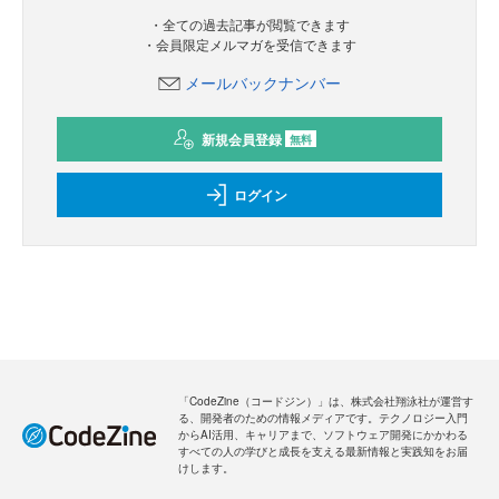
・全ての過去記事が閲覧できます
・会員限定メルマガを受信できます
メールバックナンバー
新規会員登録
無料
ログイン
「CodeZine（コードジン）」は、株式会社翔泳社が運営す
る、開発者のための情報メディアです。テクノロジー入門
からAI活用、キャリアまで、ソフトウェア開発にかかわる
すべての人の学びと成長を支える最新情報と実践知をお届
けします。