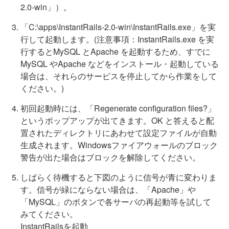
2.0-win」）。
「C:\apps\InstantRails-2.0-win\InstantRails.exe」を実
行して起動します。(注意事項：InstantRails.exe を実
行するとMySQL とApache を起動するため、すでに
MySQL やApache などをインストール・起動している
場合は、それらのサービスを停止してから作業をして
ください。)
初回起動時には、「Regenerate configuration files?」
というポップアップが出てきます。OK と答えると配
置されたディレクトリにあわせて設定ファイルが自動
生成されます。Windowsファイアウォールのブロック
警告が出た場合はブロックを解除してください。
しばらく待機すると下図のように信号が青に変わりま
す。信号が緑にならない場合は、「Apache」や
「MySQL」のボタンで各サーバの再起動等を試して
みてください。
InstantRailsを起動