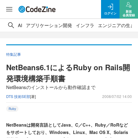
新規
ログイン
会員登録
AI
アプリケーション開発
インフラ
エンジニアの生き
特集記事
NetBeans6.1によるRuby on Rails開
発環境構築手順書
NetBeansのインストールから動作確認まで
DTS 技術SE部
[著]
2008/07/02 14:00
Ruby
NetBeansは開発言語としてJava、C／C++、Ruby／RoRなど
をサポートしており、Windows、Linux、Mac OS X、Solaris