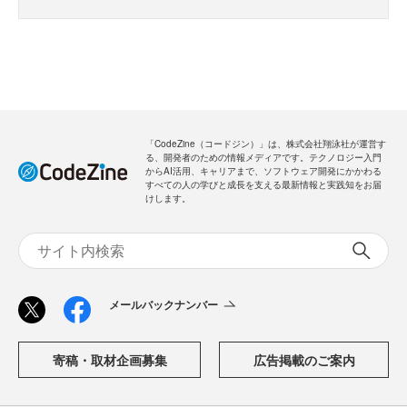
「CodeZine（コードジン）」は、株式会社翔泳社が運営す
る、開発者のための情報メディアです。テクノロジー入門
からAI活用、キャリアまで、ソフトウェア開発にかかわる
すべての人の学びと成長を支える最新情報と実践知をお届
けします。
メールバックナンバー
寄稿・取材企画募集
広告掲載のご案内