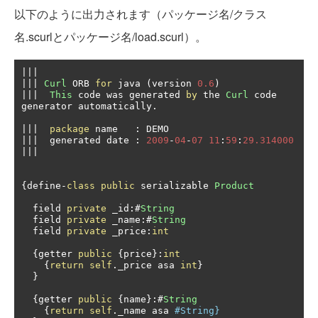
以下のように出力されます（パッケージ名/クラス
名.scurlとパッケージ名/load.scurl）。
|||
|||
Curl
 ORB 
for
 java 
(
version 
0.6
)
|||
This
 code was generated 
by
 the 
Curl
 code 
generator automatically
.
|||
package
 name   
:
|||
  generated date 
:
2009
-
04
-
07
11
:
59
:
29.314000
|||
{
define
-
class
public
 serializable 
Product
  field 
private
 _id
:#
String
  field 
private
 _name
:#
String
  field 
private
 _price
:
int
{
getter 
public
{
price
}:
int
{
return
self
.
_price asa 
int
}
}
{
getter 
public
{
name
}:#
String
{
return
self
.
_name asa 
#String} 