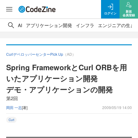
新規
ログイン
会員登録
AI
アプリケーション開発
インフラ
エンジニアの生き
CurlデベロッパーセンターPick Up
（AD）
Spring FrameworkとCurl ORBを用
いたアプリケーション開発
デモ・アプリケーションの開発
第2回
岡田 一志
[著]
2009/05/19 14:00
Curl