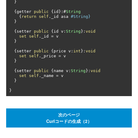
}
{
getter 
public
{
id
}:#
String
{
return
self
.
_id asa 
#String} 
}
{
setter 
public
{
id v
:
String
}:
void
set
self
.
_id 
=
 v 

}
{
setter 
public
{
price v
:
int
}:
void
set
self
.
_price 
=
 v 

}
{
setter 
public
{
name v
:
String
}:
void
set
self
.
_name 
=
 v 

}
}
次のページ
Curlコードの生成（2）