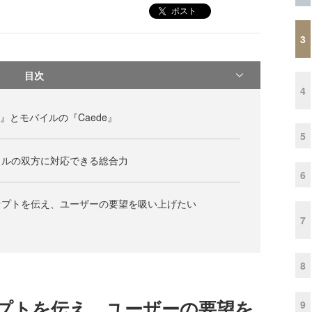
ポスト
3
目次
4
l』とモバイルの『Caede』
5
イルの双方に対応できる総合力
6
セプトを伝え、ユーザーの要望を吸い上げたい
7
8
プトを伝え、ユーザーの要望を
9