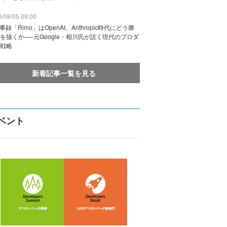
/08/05 09:00
議事録「Rimo」はOpenAI、Anthropic時代にどう勝
を描くか──元Google・相川氏が説く現代のプロダ
戦略
新着記事一覧を見る
ベント