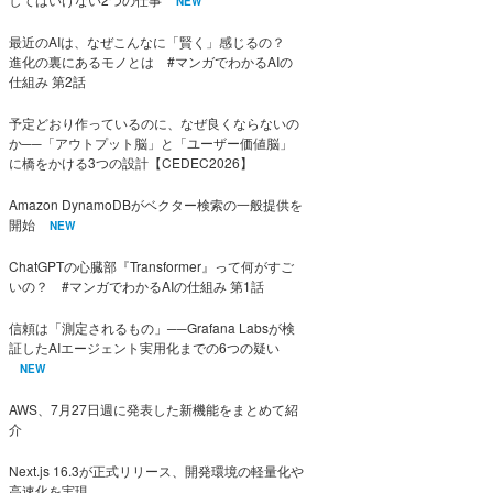
NEW
最近のAIは、なぜこんなに「賢く」感じるの？
進化の裏にあるモノとは #マンガでわかるAIの
仕組み 第2話
予定どおり作っているのに、なぜ良くならないの
か──「アウトプット脳」と「ユーザー価値脳」
に橋をかける3つの設計【CEDEC2026】
Amazon DynamoDBがベクター検索の一般提供を
開始
NEW
ChatGPTの心臓部『Transformer』って何がすご
いの？ #マンガでわかるAIの仕組み 第1話
信頼は「測定されるもの」──Grafana Labsが検
証したAIエージェント実用化までの6つの疑い
NEW
AWS、7月27日週に発表した新機能をまとめて紹
介
Next.js 16.3が正式リリース、開発環境の軽量化や
高速化を実現