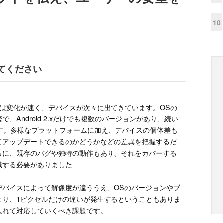
10
てください
oidは変化が速く、デバイスが次々に出てきています。OSの
、Android 2.xだけでも複数のバージョンがあり、続い
ます。多様なプラットフォームに加え、デバイスの個体差も
てアップデートできるのかどうかなどの差異を把握するだ
らに、既存のバグや独特の動作もあり、それをカバーする
識する必要がありました
デバイスによって解像度が違ううえ、OSのバージョンやブ
より、1ピクセルだけの違いが発生するということもありま
入れて対応していくべき課題です。