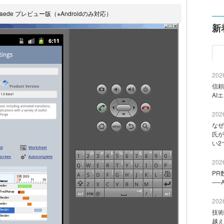
aede プレビュー版（※Androidのみ対応）
新
2026
信頼
AI
2026
なぜ
氏が
い2
2026
PR
──
2026
技術
越え