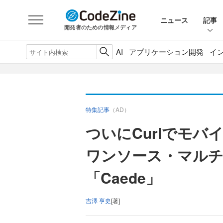
ニュース
記事
開発者のための情報メディア
AI
アプリケーション開発
イ
特集記事
（AD）
ついにCurlでモバ
ワンソース・マルチ
「Caede」
吉澤 亨史
[著]