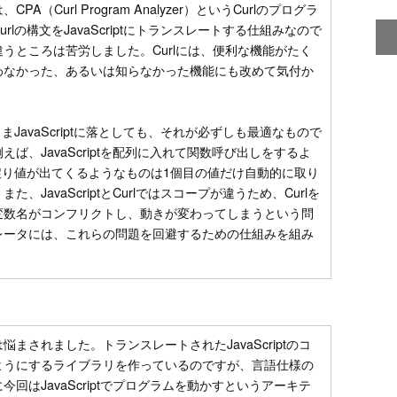
（Curl Program Analyzer）というCurlのプログラ
lの構文をJavaScriptにトランスレートする仕組みなので
うところは苦労しました。Curlには、便利な機能がたく
わなかった、あるいは知らなかった機能にも改めて気付か
まJavaScriptに落としても、それが必ずしも最適なもので
ば、JavaScriptを配列に入れて関数呼び出しをするよ
の戻り値が出てくるようなものは1個目の値だけ自動的に取り
、JavaScriptとCurlではスコープが違うため、Curlを
変数名がコンフリクトし、動きが変わってしまうという問
レータには、これらの問題を回避するための仕組みを組み
まされました。トランスレートされたJavaScriptのコ
ようにするライブラリを作っているのですが、言語仕様の
回はJavaScriptでプログラムを動かすというアーキテ