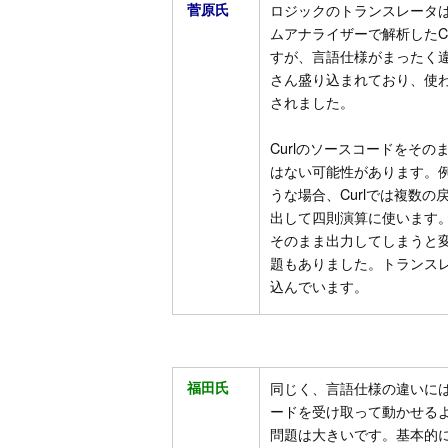
菅原氏
ロジックのトランスレータは、CPA
ムアナライザーで解析したCur
すが、言語仕様がまったく違
さん盛り込まれており、使
されました。
Curlのソースコードをそのま
はない可能性があります。例え
うな場合、Curlでは複数
出して四則演算に使います。また
そのまま出力してしまうと
題もありました。トランス
込んでいます。
福田氏
同じく、言語仕様の違いには悩
ードを受け取って動かせる
問題は大きいです。基本的に今