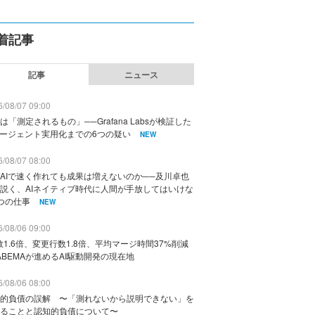
着記事
記事
ニュース
/08/07 09:00
は「測定されるもの」──Grafana Labsが検証した
エージェント実用化までの6つの疑い
NEW
/08/07 08:00
AIで速く作れても成果は増えないのか──及川卓也
説く、AIネイティブ時代に人間が手放してはいけな
つの仕事
NEW
/08/06 09:00
数1.6倍、変更行数1.8倍、平均マージ時間37%削減
ABEMAが進めるAI駆動開発の現在地
/08/06 08:00
的負債の誤解 〜「測れないから説明できない」を
ることと認知的負債について〜