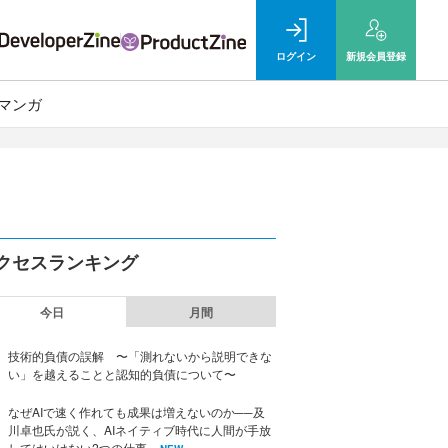
ログイン
新規
会員登録
マンガ
クセスランキング
今日
月間
技術的負債の誤解 〜「測れないから説明できな
い」を越えることと認知的負債について〜
なぜAIで速く作れても成果は増えないのか──及
川卓也氏が説く、AIネイティブ時代に人間が手放
してはいけない2つの仕事