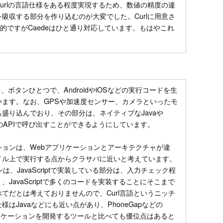
urlの言語仕様をある程度実現するため、数値の精度の違
吸収する部分を作り込むのが大変でした。Curlに用意さ
定的ですがCaedeはひと通り対応しています。もはやこれ
。
、ボタンひとつで、AndroidやiOSなどの実行コードを生
います。なお、GPSや加速度センサー、カメラといったモ
盛り込んでおり、その部分は、ネイティブなJavaや
CurlのAPIで呼び出すことができるようにしています。
ョンは、Webアプリケーションとアーキテクチャが違
イル上で実行する点からクラサバに近いと考えています。
は、JavaScriptで実装している部分は、入力チェック程
JavaScriptで多くのコードを実装することにそこまで
てだとは考えておりませんので、Curl言語というニッチ
はJavaなどにも近い点があり、PhoneGapなどの
ルアプリケーションを開発するツールと比べても優位点はあると